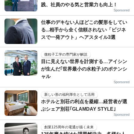
践、社員のやる気と営業力も向上！
Sponsored
仕事のデキない人ほどこの髪形をしてい
る...相手から全く信頼されない「ビジネ
スで一発アウト」ヘアスタイル3選
微粒子工学の専門家が解説
目に見えない世界を計測する…アイシン
が生んだ｢世界最小の水粒子｣のポテンシ
ャル
Sponsored
新しい形の福利厚生として活用
ホテルと別荘の利点を凝縮…経営者が選
ぶシェア別荘｢GLAMDAY STYLE｣
Sponsored
創業125周年の電通が描く未来