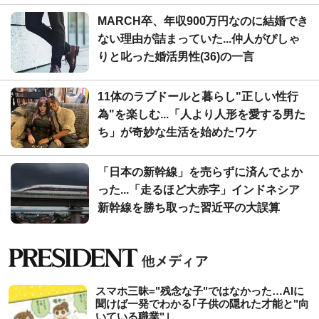
MARCH卒、年収900万円なのに結婚でき
ない理由が詰まっていた...仲人がぴしゃ
りと叱った婚活男性(36)の一言
11体のラブドールと暮らし"正しい性行
為"を楽しむ...「人より人形を愛する男た
ち」が奇妙な生活を始めたワケ
「日本の新幹線」を売らずに済んでよか
った...「走るほど大赤字」インドネシア
新幹線を勝ち取った習近平の大誤算
スマホ三昧="残念な子"ではなかった…AIに
聞けば一発でわかる｢子供の隠れた才能と"向
いている職業"｣