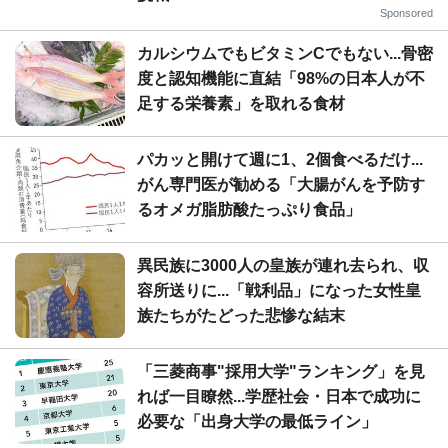
Sponsored
カルシウムでもビタミンCでもない...骨密
度と認知機能に直結「98%の日本人が不
足する栄養素」を取れる食材
パカッと開けて週に1、2個食べるだけ...
がん専門医が勧める「大腸がんを予防す
るオメガ脂肪酸たっぷり食品」
異民族に3000人の皇族が連れ去られ、収
容所送りに...「戦利品」になった女性皇
族たちがたどった悲惨な結末
「三菱商事"採用大学"ランキング」を見
れば一目瞭然...学歴社会・日本で成功に
必要な「出身大学の最低ライン」