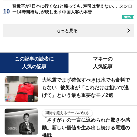
習近平が｢日本に行くな｣と煽っても､寿司は奪えない…｢スシロ
ー14時間待ち｣が映し出す中国人客の本音
もっと見る
この記事の読者に
マネーの
人気の記事
人気記事
大地震でまず確保すべきは水でも食料で
もない...被災者が「これだけは担いで逃
げて」という最も重要なモノ2選
期待を超えるチームの強さ
「さすが」の一言に込められた驚きや感
動。新しい価値を生み出し続ける電通の
挑戦