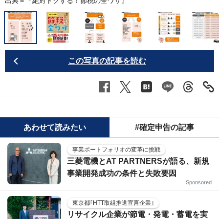
出典＝『
絶対トクする！節税の全ワザ
』
この写真の記事を読む
あわせて読みたい
#確定申告の記事
事業ポートフォリオの変革に挑戦
三菱電機とAT PARTNERSが語る、新規
事業開発成功の条件と失敗要因
Sponsored
東京都｢HTT取組推進宣言企業｣
リサイクル企業が節電・発電・蓄電を実