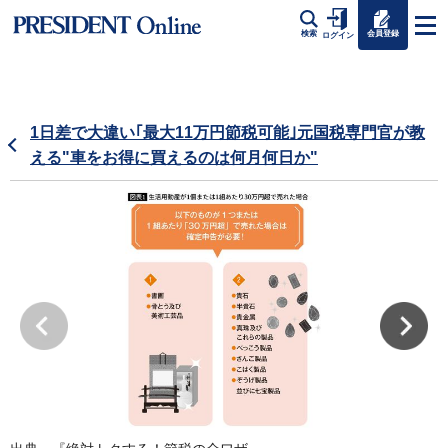
会員登録
検索
ログイン
1日差で大違い｢最大11万円節税可能｣元国税専門官が教
える"車をお得に買えるのは何月何日か"