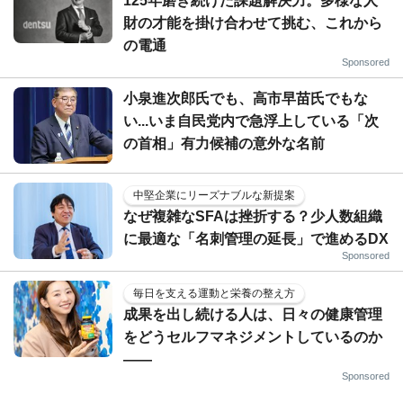
125年磨き続けた課題解決力。多様な人
財の才能を掛け合わせて挑む、これから
の電通
Sponsored
小泉進次郎氏でも、高市早苗氏でもな
い...いま自民党内で急浮上している「次
の首相」有力候補の意外な名前
中堅企業にリーズナブルな新提案
なぜ複雑なSFAは挫折する？少人数組織
に最適な「名刺管理の延長」で進めるDX
Sponsored
毎日を支える運動と栄養の整え方
成果を出し続ける人は、日々の健康管理
をどうセルフマネジメントしているのか
——
Sponsored