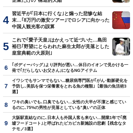
企業だけの"構造的欠陥"
習近平が｢日本に行くな｣と煽った悲惨な結
末…｢8万円の激安ツアー｣でロシアに向かった
中国人観光客の誤算
これで｢愛子天皇｣はかえって近づいた…島田
裕巳｢野望にとらわれた麻生太郎が見落とした
皇室典範の大原則｣
｢ボディーバッグ｣より評判が悪い…休日のイオンで見かける一
発で｢だらしないお父さん｣になるNGアイテム
イワシでもサンマでもない...糖尿病専門医が｢がん･動脈硬化を
予防し､美肌を保つ栄養素をとれる魚の種類｣【最強の魚活術3
選】
ワキの臭いでも､口臭でもない…女性の大半が不潔と感じてい
るのに､75%の男性が見落としている"臭い"の正体
大阪駅直結なのに､日本人も外国人客も来ない…開業1年で｢廃
墟フードコート｣と呼ばれたピカピカ新施設の悲劇【残念なタ
テモノ3選】