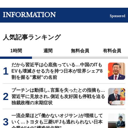
INFORMATION
Sponsored
人気記事ランキング
1時間
週間
無料会員
有料会員
だから習近平は心底焦っている…中国のITも
EVも壊滅させる力を持つ日本が世界シェア8
割を握る"素材"の名前
プーチンは動揺し､言葉を失ったとの指摘も…
習近平に見放され､側近も友好国も停戦を迫る
独裁政権の末期症状
一流企業ほど｢働かないオジサン｣が増殖して
いく…トヨタも三菱UFJも逃れられない日本