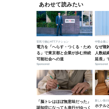
あわせて読みたい
官民で挑むHTTアクション
中堅企業に
電力を「へらす・つくる・ため
なぜ複
る」で東京都と企業が歩む持続
人数組
可能社会への道
延長」
Sponsored
Sponsored
新しい形の
「脳トレはほぼ無意味だった」
ホテル
認知症になっても進行がゆっく