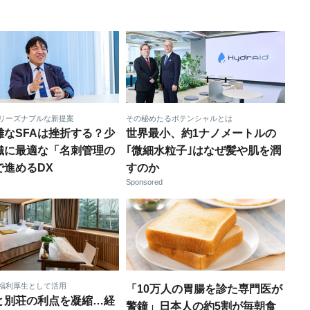
リーズナブルな新提案
その秘めたるポテンシャルとは
雑なSFAは挫折する？少
世界最小、約1ナノメートルの
織に最適な「名刺管理の
｢微細水粒子｣はなぜ髪や肌を潤
で進めるDX
すのか
Sponsored
福利厚生として活用
「10万人の胃腸を診た専門医が
と別荘の利点を凝縮…経
警鐘」日本人の約5割が毎朝食