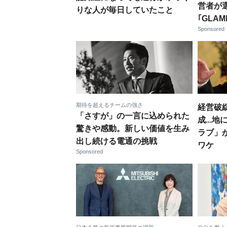
営者が
りな人が毎日していたこと
｢GLAM
Sponsored
期待を超えるチームの強さ
経営破
「さすが」の一言に込められた
成...
驚きや感動。新しい価値を生み
ラブ」
出し続ける電通の挑戦
ワケ
Sponsored