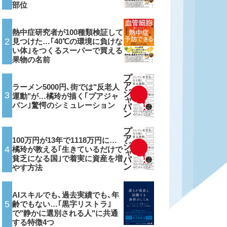
部位
熱中症研究者が100種類検証して
2
見つけた…｢40℃の環境に負けな
い体｣をつくるスーパーで買える
果物の名前
ラーメン5000円､街では"反老人
3
運動"が…橘玲が描く｢プアジャ
パン｣驚愕のシミュレーション
100万円が13年で1118万円に…
4
橘玲が教える｢生きているだけで
貧乏になる国｣で着実に資産を増
やす方法
AIスキルでも､過去実績でも､年
5
齢でもない…｢黒字リストラ｣
で"静かに選別される人"に共通
する特徴4つ