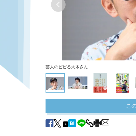
芸人のビビる大木さん
こ
#