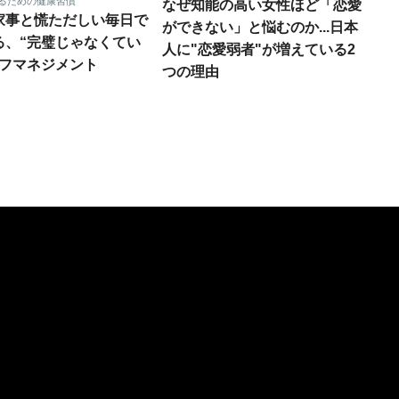
るための健康習慣
なぜ知能の高い女性ほど「恋愛
家事と慌ただしい毎日で
ができない」と悩むのか...日本
る、“完璧じゃなくてい
人に"恋愛弱者"が増えている2
ルフマネジメント
つの理由