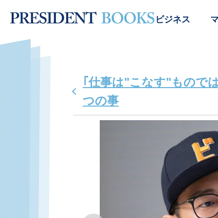
ビジネス
｢仕事は"こなす"もので
つの事