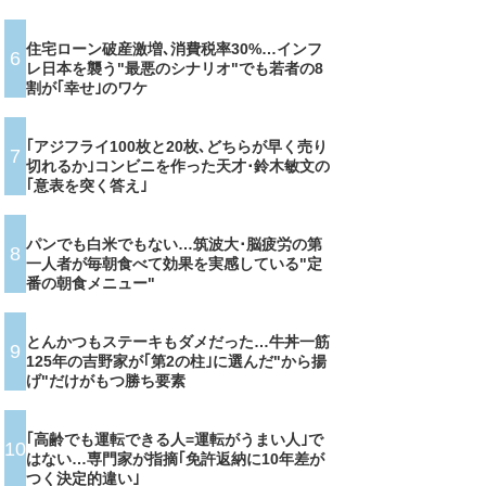
住宅ローン破産激増､消費税率30%…インフ
6
レ日本を襲う"最悪のシナリオ"でも若者の8
割が｢幸せ｣のワケ
｢アジフライ100枚と20枚､どちらが早く売り
7
切れるか｣コンビニを作った天才･鈴木敏文の
｢意表を突く答え｣
パンでも白米でもない…筑波大･脳疲労の第
8
一人者が毎朝食べて効果を実感している"定
番の朝食メニュー"
とんかつもステーキもダメだった…牛丼一筋
9
125年の吉野家が｢第2の柱｣に選んだ"から揚
げ"だけがもつ勝ち要素
｢高齢でも運転できる人=運転がうまい人｣で
10
はない…専門家が指摘｢免許返納に10年差が
つく決定的違い｣