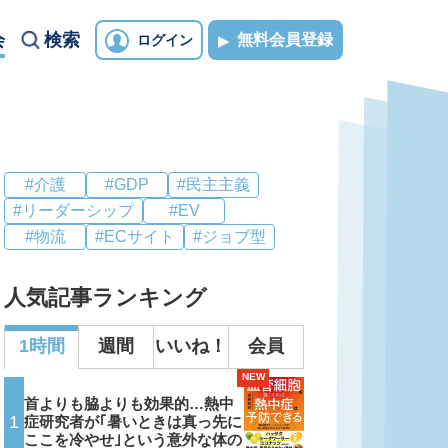
会
検索
無料会員登録
ログイン
#介護
#GDP
#民主主義
#リーダーシップ
#EV
#物流
#ECサイト
#ジョブ型
人気記事ランキング
1時間
週間
いいね！
会員
NEW
首よりも脇よりも効果的…熱中
1
症研究者が｢暑いときは真っ先に
ここを冷やせ｣という意外な体の