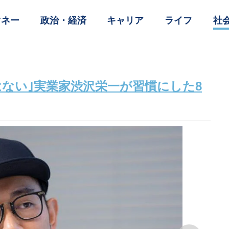
マネー
政治・経済
キャリア
ライフ
社
はない｣実業家渋沢栄一が習慣にした8