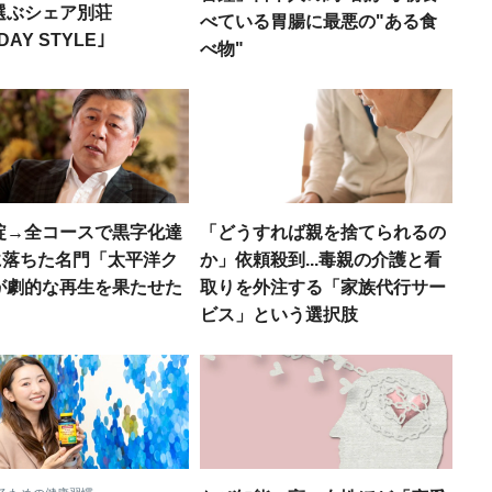
選ぶシェア別荘
べている胃腸に最悪の"ある食
DAY STYLE｣
べ物"
綻→全コースで黒字化達
「どうすれば親を捨てられるの
地に落ちた名門「太平洋ク
か」依頼殺到...毒親の介護と看
が劇的な再生を果たせた
取りを外注する「家族代行サー
ビス」という選択肢