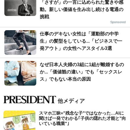
「さすが」の一言に込められた驚きや感
動。新しい価値を生み出し続ける電通の
挑戦
Sponsored
仕事のデキない女性は「運動部の中学
生」の髪型をしている...「ビジネスで一
発アウト」の女性ヘアスタイル3選
なぜ日本人夫婦の3組に1組が離婚するの
か...「価値観の違い」でも「セックスレ
ス」でもない本当の原因
スマホ三昧="残念な子"ではなかった…AIに
聞けば一発でわかる｢子供の隠れた才能と"向
いている職業"｣