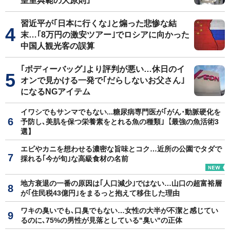
皇室典範の大原則｣
習近平が｢日本に行くな｣と煽った悲惨な結
末…｢8万円の激安ツアー｣でロシアに向かった
中国人観光客の誤算
｢ボディーバッグ｣より評判が悪い…休日のイ
オンで見かける一発で｢だらしないお父さん｣
になるNGアイテム
イワシでもサンマでもない...糖尿病専門医が｢がん･動脈硬化を
予防し､美肌を保つ栄養素をとれる魚の種類｣【最強の魚活術3
選】
エビやカニを想わせる濃密な旨味とコク…近所の公園でタダで
採れる｢今が旬｣な高級食材の名前
地方衰退の一番の原因は｢人口減少｣ではない…山口の超富裕層
が｢住民税43億円｣をまるっと抱えて移住した理由
ワキの臭いでも､口臭でもない…女性の大半が不潔と感じてい
るのに､75%の男性が見落としている"臭い"の正体