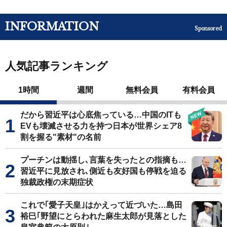
INFORMATION
Sponsored
人気記事ランキング
1時間
週間
無料会員
有料会員
だから習近平は心底焦っている…中国のITも
EVも壊滅させる力を持つ日本が世界シェア8
割を握る"素材"の名前
プーチンは動揺し､言葉を失ったとの指摘も…
習近平に見放され､側近も友好国も停戦を迫る
独裁政権の末期症状
これで｢愛子天皇｣はかえって近づいた…島田
裕巳｢野望にとらわれた麻生太郎が見落とした