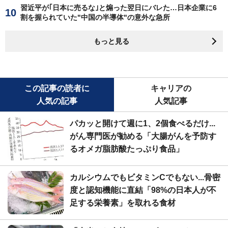
習近平が｢日本に売るな｣と煽った翌日にバレた…日本企業に6
割を握られていた"中国の半導体"の意外な急所
もっと見る
この記事の読者に
キャリアの
人気の記事
人気記事
パカッと開けて週に1、2個食べるだけ...
がん専門医が勧める「大腸がんを予防す
るオメガ脂肪酸たっぷり食品」
カルシウムでもビタミンCでもない...骨密
度と認知機能に直結「98%の日本人が不
足する栄養素」を取れる食材