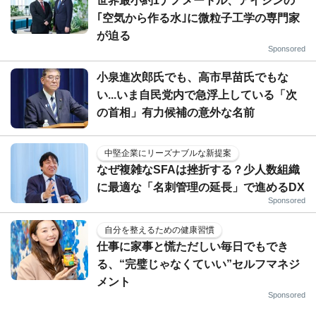
世界最小約1ナノメートル、アイシンの
｢空気から作る水｣に微粒子工学の専門家
が迫る
Sponsored
小泉進次郎氏でも、高市早苗氏でもな
い...いま自民党内で急浮上している「次
の首相」有力候補の意外な名前
中堅企業にリーズナブルな新提案
なぜ複雑なSFAは挫折する？少人数組織
に最適な「名刺管理の延長」で進めるDX
Sponsored
自分を整えるための健康習慣
仕事に家事と慌ただしい毎日でもでき
る、“完璧じゃなくていい”セルフマネジ
メント
Sponsored