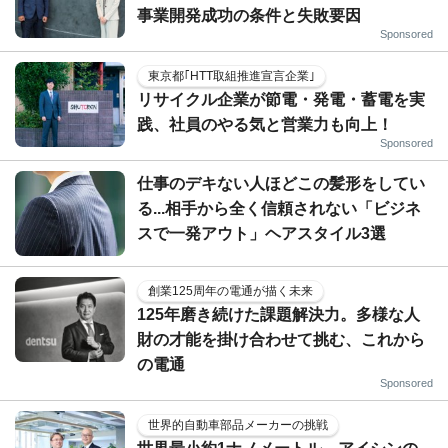
事業開発成功の条件と失敗要因
Sponsored
東京都｢HTT取組推進宣言企業｣
リサイクル企業が節電・発電・蓄電を実
践、社員のやる気と営業力も向上！
Sponsored
仕事のデキない人ほどこの髪形をしてい
る...相手から全く信頼されない「ビジネ
スで一発アウト」ヘアスタイル3選
創業125周年の電通が描く未来
125年磨き続けた課題解決力。多様な人
財の才能を掛け合わせて挑む、これから
の電通
Sponsored
世界的自動車部品メーカーの挑戦