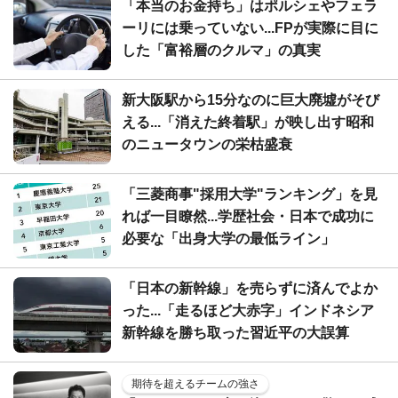
「本当のお金持ち」はポルシェやフェラ
ーリには乗っていない...FPが実際に目に
した「富裕層のクルマ」の真実
新大阪駅から15分なのに巨大廃墟がそび
える...「消えた終着駅」が映し出す昭和
のニュータウンの栄枯盛衰
「三菱商事"採用大学"ランキング」を見
れば一目瞭然...学歴社会・日本で成功に
必要な「出身大学の最低ライン」
「日本の新幹線」を売らずに済んでよか
った...「走るほど大赤字」インドネシア
新幹線を勝ち取った習近平の大誤算
期待を超えるチームの強さ