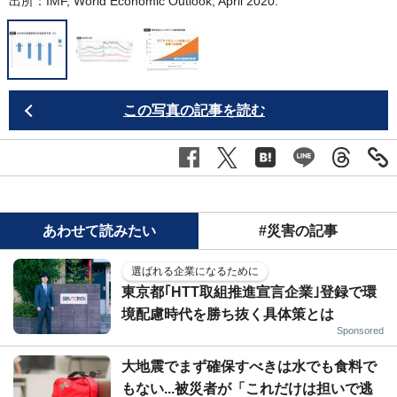
出所：IMF, World Economic Outlook, April 2020.
この写真の記事を読む
あわせて読みたい
#災害の記事
選ばれる企業になるために
東京都｢HTT取組推進宣言企業｣登録で環
境配慮時代を勝ち抜く具体策とは
Sponsored
大地震でまず確保すべきは水でも食料で
もない...被災者が「これだけは担いで逃