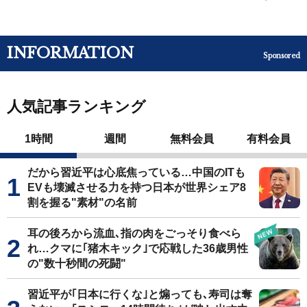
INFORMATION
Sponsored
人気記事ランキング
1時間
週間
無料会員
有料会員
だから習近平は心底焦っている…中国のITも
EVも壊滅させる力を持つ日本が世界シェア8
割を握る"素材"の名前
耳の後ろから流血､指の肉をごっそり食べら
れ…クマに｢猪木キック｣で応戦した36歳男性
の"数十秒間の死闘"
習近平が｢日本に行くな｣と煽っても､寿司は奪