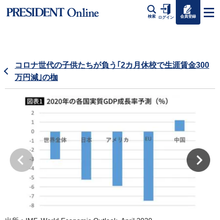
会員登録
検索
ログイン
コロナ世代の子供たちが負う｢2カ月休校で生涯賃金300
万円減｣の枷