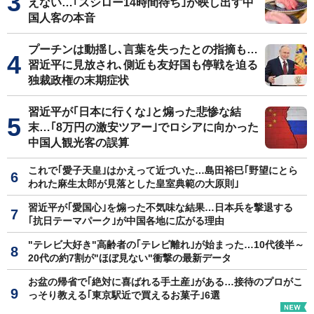
えない…｢スシロー14時間待ち｣が映し出す中
国人客の本音
プーチンは動揺し､言葉を失ったとの指摘も…
習近平に見放され､側近も友好国も停戦を迫る
独裁政権の末期症状
習近平が｢日本に行くな｣と煽った悲惨な結
末…｢8万円の激安ツアー｣でロシアに向かった
中国人観光客の誤算
これで｢愛子天皇｣はかえって近づいた…島田裕巳｢野望にとら
われた麻生太郎が見落とした皇室典範の大原則｣
習近平が｢愛国心｣を煽った不気味な結果…日本兵を撃退する
｢抗日テーマパーク｣が中国各地に広がる理由
"テレビ大好き"高齢者の｢テレビ離れ｣が始まった…10代後半～
20代の約7割が"ほぼ見ない"衝撃の最新データ
お盆の帰省で｢絶対に喜ばれる手土産｣がある…接待のプロがこ
っそり教える｢東京駅近で買えるお菓子｣6選