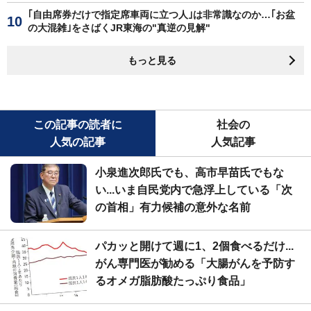
｢自由席券だけで指定席車両に立つ人｣は非常識なのか…｢お盆
の大混雑｣をさばくJR東海の"真逆の見解"
もっと見る
この記事の読者に
社会の
人気の記事
人気記事
小泉進次郎氏でも、高市早苗氏でもな
い...いま自民党内で急浮上している「次
の首相」有力候補の意外な名前
パカッと開けて週に1、2個食べるだけ...
がん専門医が勧める「大腸がんを予防す
るオメガ脂肪酸たっぷり食品」