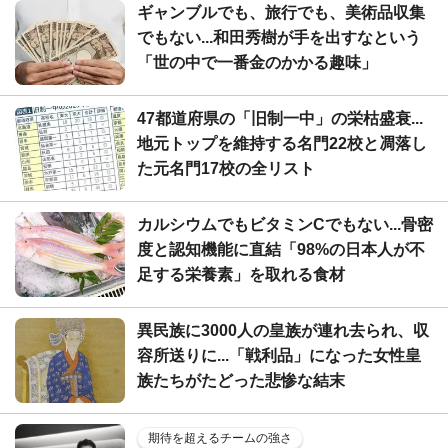
ギャンブルでも、旅行でも、美術品収集
でもない...和田秀樹が手を出すなという
「世の中で一番金のかかる趣味」
47都道府県の「旧制一中」の栄枯盛衰...
地元トップを維持する名門22校と凋落し
た元名門17校の全リスト
カルシウムでもビタミンCでもない...骨密
度と認知機能に直結「98%の日本人が不
足する栄養素」を取れる食材
異民族に3000人の皇族が連れ去られ、収
容所送りに...「戦利品」になった女性皇
族たちがたどった悲惨な結末
期待を超えるチームの強さ