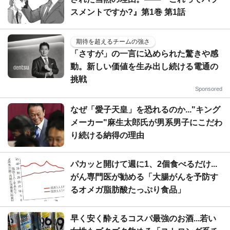
スメントですか?』第1巻 第1話
期待を超えるチームの強さ
「さすが」の一言に込められた驚きや感
動。新しい価値を生み出し続ける電通の
挑戦
Sponsored
なぜ「愛子天皇」を恐れるのか..."キング
メーカー"麻生太郎氏が男系男子にこだわ
り続ける納得の理由
パカッと開けて週に1、2個食べるだけ...
がん専門医が勧める「大腸がんを予防す
るオメガ脂肪酸たっぷり食品」
早く安く酔えるコスパ最強のお酒...若い