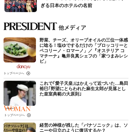
ぎる日本のホテルの名前
野菜、チーズ、オリーブオイルの三位一体感
に唸る！塩ゆでするだけの「ブロッコリーと
ペコリーノ・ロマーノ」／『オステリア コ
マチーナ』亀井良真シェフの「家つまみレシ
ピ」
トップページへ
これで｢愛子天皇｣はかえって近づいた…島田
裕巳｢野望にとらわれた麻生太郎が見落とし
た皇室典範の大原則｣
トップページへ
経営の神様が残した「パナソニック」は、ソ
ニーや日立のように復活するか？