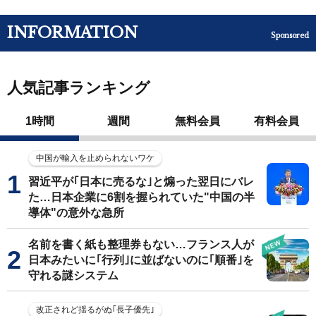
INFORMATION
Sponsored
人気記事ランキング
1時間
週間
無料会員
有料会員
中国が輸入を止められないワケ
習近平が｢日本に売るな｣と煽った翌日にバレ
た…日本企業に6割を握られていた"中国の半
導体"の意外な急所
名前を書く紙も整理券もない…フランス人が
日本みたいに｢行列｣に並ばないのに｢順番｣を
守れる謎システム
改正されど揺るがぬ｢長子優先｣