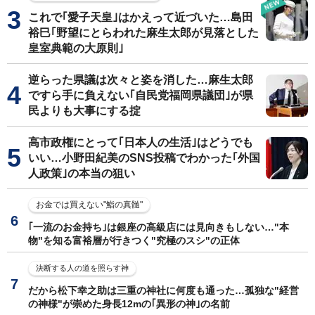
これで｢愛子天皇｣はかえって近づいた…島田
裕巳｢野望にとらわれた麻生太郎が見落とした
皇室典範の大原則｣
逆らった県議は次々と姿を消した…麻生太郎
ですら手に負えない｢自民党福岡県議団｣が県
民よりも大事にする掟
高市政権にとって｢日本人の生活｣はどうでも
いい…小野田紀美のSNS投稿でわかった｢外国
人政策｣の本当の狙い
お金では買えない"鮨の真髄"
｢一流のお金持ち｣は銀座の高級店には見向きもしない…"本
物"を知る富裕層が行きつく"究極のスシ"の正体
決断する人の道を照らす神
だから松下幸之助は三重の神社に何度も通った…孤独な"経営
の神様"が崇めた身長12mの｢異形の神｣の名前