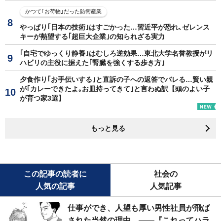
かつて｢お荷物｣だった防衛産業
やっぱり｢日本の技術｣はすごかった…習近平が恐れ､ゼレンス
キーが熱望する｢超巨大企業｣の知られざる実力
｢自宅でゆっくり静養｣はむしろ逆効果…東北大学名誉教授がリ
ハビリの主役に据えた｢腎臓を強くする歩き方｣
夕食作り｢お手伝いする｣と直訴の子への返答でバレる…賢い親
が｢カレーできたよ｡お皿持ってきて｣と言わぬ訳【頭のよい子
が育つ家3選】
もっと見る
この記事の読者に
社会の
人気の記事
人気記事
仕事ができ、人望も厚い男性社員が飛ば
された当然の理由。――『これってハラ