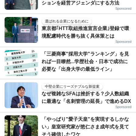
ションを経営アジェンダにする方法
Sponsored
選ばれる企業になるために
東京都｢HTT取組推進宣言企業｣登録で環
境配慮時代を勝ち抜く具体策とは
Sponsored
「三菱商事"採用大学"ランキング」を見
れば一目瞭然...学歴社会・日本で成功に
必要な「出身大学の最低ライン」
中堅企業にリーズナブルな新提案
なぜ複雑なSFAは挫折する？少人数組織
に最適な「名刺管理の延長」で進めるDX
Sponsored
「やっぱり"愛子天皇"を実現するしかな
い」皇室研究家が悠仁さま成年式を見て
そう確信したワケ