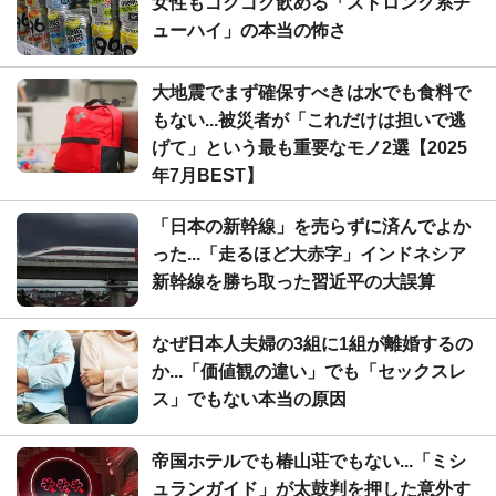
女性もゴクゴク飲める「ストロング系チ
ューハイ」の本当の怖さ
大地震でまず確保すべきは水でも食料で
もない...被災者が「これだけは担いで逃
げて」という最も重要なモノ2選【2025
年7月BEST】
「日本の新幹線」を売らずに済んでよか
った...「走るほど大赤字」インドネシア
新幹線を勝ち取った習近平の大誤算
なぜ日本人夫婦の3組に1組が離婚するの
か...「価値観の違い」でも「セックスレ
ス」でもない本当の原因
帝国ホテルでも椿山荘でもない...「ミシ
ュランガイド」が太鼓判を押した意外す