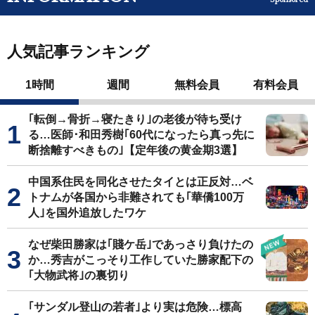
人気記事ランキング
1時間
週間
無料会員
有料会員
｢転倒→骨折→寝たきり｣の老後が待ち受け
る…医師･和田秀樹｢60代になったら真っ先に
断捨離すべきもの｣【定年後の黄金期3選】
中国系住民を同化させたタイとは正反対…ベ
トナムが各国から非難されても｢華僑100万
人｣を国外追放したワケ
なぜ柴田勝家は｢賤ケ岳｣であっさり負けたの
か…秀吉がこっそり工作していた勝家配下の
｢大物武将｣の裏切り
｢サンダル登山の若者｣より実は危険…標高