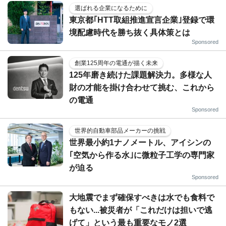
選ばれる企業になるために
東京都｢HTT取組推進宣言企業｣登録で環
境配慮時代を勝ち抜く具体策とは
Sponsored
創業125周年の電通が描く未来
125年磨き続けた課題解決力。多様な人
財の才能を掛け合わせて挑む、これから
の電通
Sponsored
世界的自動車部品メーカーの挑戦
世界最小約1ナノメートル、アイシンの
｢空気から作る水｣に微粒子工学の専門家
が迫る
Sponsored
大地震でまず確保すべきは水でも食料で
もない...被災者が「これだけは担いで逃
げて」という最も重要なモノ2選