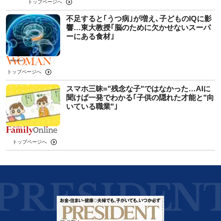
トップページへ
不足すると｢うつ病｣が増え､子どものIQに影
響…東大教授｢脳のために欠かせないスーパ
ーにある食材｣
トップページへ
スマホ三昧="残念な子"ではなかった…AIに
聞けば一発でわかる｢子供の隠れた才能と"向
いている職業"｣
トップページへ