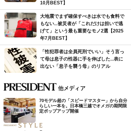
10月BEST】
大地震でまず確保すべきは水でも食料で
もない...被災者が「これだけは担いで逃
げて」という最も重要なモノ2選【2025
年7月BEST】
「性犯罪者は全員死刑でいい」そう言っ
て母は息子の性器に手を伸ばした...表に
出ない「息子を襲う母」のリアル
70モデル超の「スピードマスター」から自分
らしい一本を。日本橋三越でオメガの期間限
定ポップアップ開催