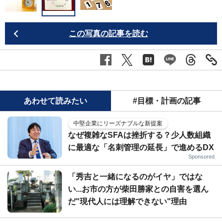
この写真の記事を読む
あわせて読みたい
#目標・計画の記事
中堅企業にリーズナブルな新提案
なぜ複雑なSFAは挫折する？少人数組織
に最適な「名刺管理の延長」で進めるDX
Sponsored
「秀吉と一緒になるのがイヤ」ではな
い...お市の方が柴田勝家との自害を選ん
だ"現代人には理解できない"理由