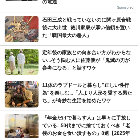
の電通
Sponsored
石田三成と戦っていないのに関ヶ原合戦
後に大出世...徳川家康が厚い信頼を置い
た「戦国最大の悪人」
定年後の家族との向き合い方がわからな
い...そう悩む人に佐藤優が「鬼滅の刃が
参考になる」と話すワケ
11体のラブドールと暮らし"正しい性行
為"を楽しむ...「人より人形を愛する男た
ち」が奇妙な生活を始めたワケ
「年金だけで暮らす人」は早々に手放し
ている...50代までに捨てておくべき「老
後のお金を食い潰すもの」8選【2025年