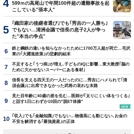
599ｍの高尾山で年間100件超の遭難事故を起
こしている"張本人"
｢織田家の後継者選び｣でも｢秀吉の一人勝ち｣
でもない…清洲会議で信長の息子2人が争っ
た"本当の争点"
鉄と鋼鉄の違いを知らなかったために1700万人超が死亡…毛沢
東の｢大躍進政策｣の悲劇的結末
不足すると｢うつ病｣が増え､子どものIQに影響…東大教授｢脳の
ために欠かせないスーパーにある食材｣
信長を支える四天王の一人だったのに…秀吉にハメられて｢清
須会議｣に出席できなかった武将の哀れな末路
見た目年齢に40歳の差を生む…医師が｢太りにくい体をつくる｣
と話す1日にわずか10回の"脱ET体操"
｢収入｣でも｢金融知識｣でもない…物価高にも動じない､お金の
不安を解消する｢最強資産｣の正体