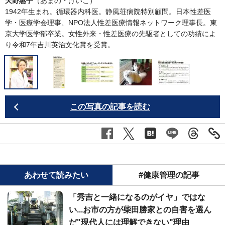
天野惠子
（あまの・けいこ）
1942年生まれ。循環器内科医。静風荘病院特別顧問。日本性差医
学・医療学会理事、NPO法人性差医療情報ネットワーク理事長。東
京大学医学部卒業。女性外来・性差医療の先駆者としての功績によ
り令和7年吉川英治文化賞を受賞。
この写真の記事を読む
あわせて読みたい
#健康管理の記事
「秀吉と一緒になるのがイヤ」ではな
い...お市の方が柴田勝家との自害を選ん
だ"現代人には理解できない"理由