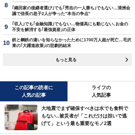
｢織田家の後継者選び｣でも｢秀吉の一人勝ち｣でもない…清洲会
議で信長の息子2人が争った"本当の争点"
｢収入｣でも｢金融知識｣でもない…物価高にも動じない､お金の
不安を解消する｢最強資産｣の正体
鉄と鋼鉄の違いを知らなかったために1700万人超が死亡…毛沢
東の｢大躍進政策｣の悲劇的結末
もっと見る
この記事の読者に
ライフの
人気の記事
人気記事
大地震でまず確保すべきは水でも食料で
もない...被災者が「これだけは担いで逃
げて」という最も重要なモノ2選