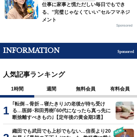
仕事に家事と慌ただしい毎日でもでき
る、“完璧じゃなくていい”セルフマネジ
メント
Sponsored
INFORMATION
Sponsored
人気記事ランキング
1時間
週間
無料会員
有料会員
｢転倒→骨折→寝たきり｣の老後が待ち受け
る…医師･和田秀樹｢60代になったら真っ先に
断捨離すべきもの｣【定年後の黄金期3選】
織田でも武田でも上杉でもない…信長より20