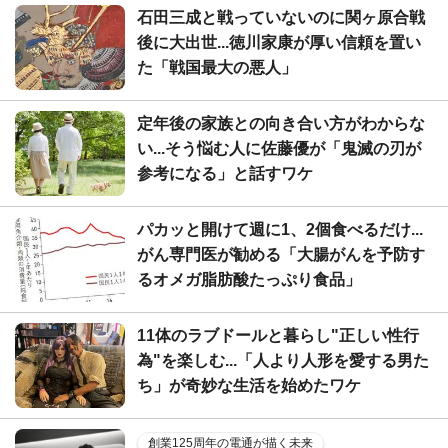
石田三成と戦っていないのに関ヶ原合戦
後に大出世...徳川家康が厚い信頼を置い
た「戦国最大の悪人」
定年後の家族との向き合い方がわからな
い...そう悩む人に佐藤優が「鬼滅の刃が
参考になる」と話すワケ
パカッと開けて週に1、2個食べるだけ...
がん専門医が勧める「大腸がんを予防す
るオメガ脂肪酸たっぷり食品」
11体のラブドールと暮らし"正しい性行
為"を楽しむ...「人より人形を愛する男た
ち」が奇妙な生活を始めたワケ
創業125周年の電通が描く未来