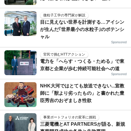
微粒子工学の専門家が解説
目に見えない世界を計測する…アイシン
が生んだ｢世界最小の水粒子｣のポテンシ
ャル
Sponsored
官民で挑むHTTアクション
電力を「へらす・つくる・ためる」で東
京都と企業が歩む持続可能社会への道
Sponsored
NHK大河ではとても放送できない...宣教
師に「獣より劣ったもの」と書かれた豊
臣秀吉のおぞましき性欲
事業ポートフォリオの変革に挑戦
三菱電機とAT PARTNERSが語る、新規