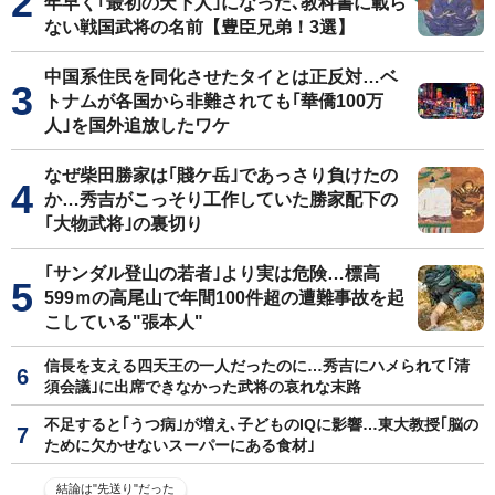
年早く｢最初の天下人｣になった､教科書に載ら
ない戦国武将の名前【豊臣兄弟！3選】
中国系住民を同化させたタイとは正反対…ベ
トナムが各国から非難されても｢華僑100万
人｣を国外追放したワケ
なぜ柴田勝家は｢賤ケ岳｣であっさり負けたの
か…秀吉がこっそり工作していた勝家配下の
｢大物武将｣の裏切り
｢サンダル登山の若者｣より実は危険…標高
599ｍの高尾山で年間100件超の遭難事故を起
こしている"張本人"
信長を支える四天王の一人だったのに…秀吉にハメられて｢清
須会議｣に出席できなかった武将の哀れな末路
不足すると｢うつ病｣が増え､子どものIQに影響…東大教授｢脳の
ために欠かせないスーパーにある食材｣
結論は"先送り"だった