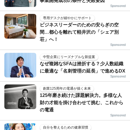
事業開発成功の条件と失敗要因
Sponsored
専用デスクが細やかにサポート
ビジネスリーダーのための安らぎの空
間…都心を離れて軽井沢の「シェア別
荘」へ！
Sponsored
中堅企業にリーズナブルな新提案
なぜ複雑なSFAは挫折する？少人数組織
に最適な「名刺管理の延長」で進めるDX
Sponsored
創業125周年の電通が描く未来
125年磨き続けた課題解決力。多様な人
財の才能を掛け合わせて挑む、これから
の電通
Sponsored
自分を整えるための健康習慣