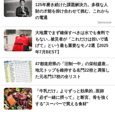
125年磨き続けた課題解決力。多様な人
財の才能を掛け合わせて挑む、これから
の電通
Sponsored
大地震でまず確保すべきは水でも食料で
もない...被災者が「これだけは担いで逃
げて」という最も重要なモノ2選【2025
年7月BEST】
47都道府県の「旧制一中」の栄枯盛衰...
地元トップを維持する名門22校と凋落し
た元名門17校の全リスト
「牛乳だけ」よりずっと効果的...医師
「必ず一緒に摂って」と断言、骨を強く
する"スーパーで買える食材"