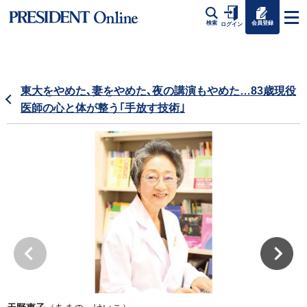
会員登録
検索
ログイン
東大をやめた､妻をやめた､夜の講演もやめた…83歳現役
医師の心と体が整う｢手放す技術｣