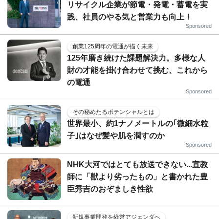
リサイクル企業が節電・発電・蓄電を実
践、社員のやる気と営業力も向上！
Sponsored
創業125周年の電通が描く未来
125年磨き続けた課題解決力。多様な人
財の才能を掛け合わせて挑む、これから
の電通
Sponsored
その秘めたるポテンシャルとは
世界最小、約1ナノメートルの｢微細水粒
子｣はなぜ髪や肌を潤すのか
Sponsored
NHK大河ではとても放送できない...宣教
師に「獣より劣ったもの」と書かれた豊
臣秀吉のおぞましき性欲
新規事業開発を経営アジェンダへ