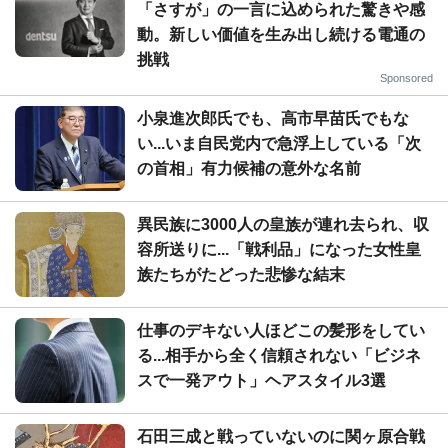
「さすが」の一言に込められた驚きや感
動。新しい価値を生み出し続ける電通の
挑戦
Sponsored
小泉進次郎氏でも、高市早苗氏でもな
い...いま自民党内で急浮上している「次
の首相」有力候補の意外な名前
異民族に3000人の皇族が連れ去られ、収
容所送りに...「戦利品」になった女性皇
族たちがたどった悲惨な結末
仕事のデキない人ほどこの髪形をしてい
る...相手から全く信頼されない「ビジネ
スで一発アウト」ヘアスタイル3選
石田三成と戦っていないのに関ヶ原合戦