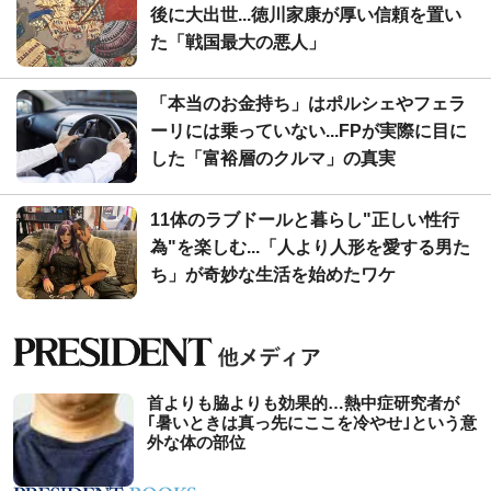
後に大出世...徳川家康が厚い信頼を置い
た「戦国最大の悪人」
「本当のお金持ち」はポルシェやフェラ
ーリには乗っていない...FPが実際に目に
した「富裕層のクルマ」の真実
11体のラブドールと暮らし"正しい性行
為"を楽しむ...「人より人形を愛する男た
ち」が奇妙な生活を始めたワケ
首よりも脇よりも効果的…熱中症研究者が
｢暑いときは真っ先にここを冷やせ｣という意
外な体の部位