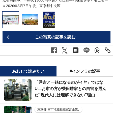
取引時間中、一時6万3000円を超えた日経平均株価を示すモニター
＝2026年5月7日午後、東京都中央区
この写真の記事を読む
あわせて読みたい
#インフラの記事
「秀吉と一緒になるのがイヤ」ではな
い...お市の方が柴田勝家との自害を選ん
だ"現代人には理解できない"理由
東京都｢HTT取組推進宣言企業｣