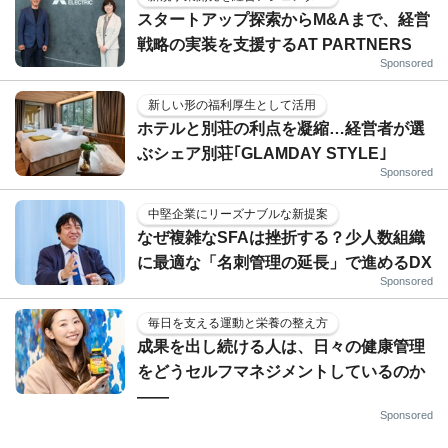
スタートアップ探索からM&Aまで、経営
戦略の実装を支援するAT PARTNERS
Sponsored
新しい形の福利厚生として活用
ホテルと別荘の利点を凝縮…経営者が選
ぶシェア別荘｢GLAMDAY STYLE｣
Sponsored
中堅企業にリーズナブルな新提案
なぜ複雑なSFAは挫折する？少人数組織
に最適な「名刺管理の延長」で進めるDX
Sponsored
毎日を支える運動と栄養の整え方
成果を出し続ける人は、日々の健康管理
をどうセルフマネジメントしているのか
——
Sponsored