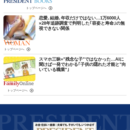
トップページへ
恋愛､結婚､年収だけではない…1万6000人
×28年追跡調査で判明した｢容姿と寿命｣の無
視できない関係
トップページへ
スマホ三昧="残念な子"ではなかった…AIに
聞けば一発でわかる｢子供の隠れた才能と"向
いている職業"｣
トップページへ