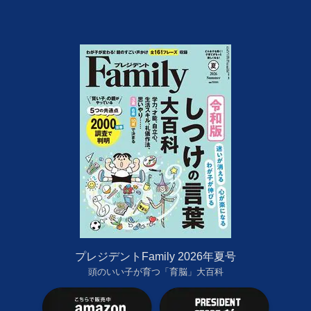
プレジデントFamily 2026年夏号
頭のいい子が育つ「育脳」大百科