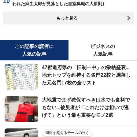
われた麻生太郎が見落とした皇室典範の大原則｣
もっと見る
この記事の読者に
ビジネスの
人気の記事
人気記事
47都道府県の「旧制一中」の栄枯盛衰...
地元トップを維持する名門22校と凋落し
た元名門17校の全リスト
大地震でまず確保すべきは水でも食料で
もない...被災者が「これだけは担いで逃
げて」という最も重要なモノ2選
期待を超えるチームの強さ