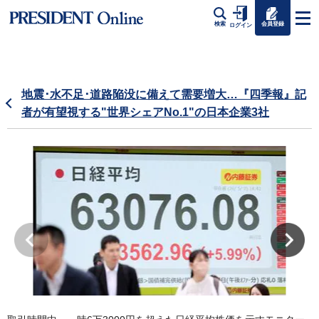
会員登録
検索
ログイン
地震･水不足･道路陥没に備えて需要増大…『四季報』記
者が有望視する"世界シェアNo.1"の日本企業3社