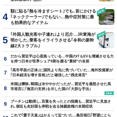
額に貼る｢熱を冷ますシート｣でも､首にかける
｢ネッククーラー｣でもない…熱中症対策に最
も効果的なアイテム
｢外国人観光客や子連れ｣より厄介…JR東海が
明かした､乗客をイライラさせる｢令和の新幹
線2大トラブル｣
だから習近平は心底焦っている…中国のITもEVも壊滅させる力
を持つ日本が世界シェア8割を握る"素材"の名前
｢高市早苗の正体｣に国民より先に気づいていた…海外投資家が
｢日本経済を壊す首相｣だと確信した"残念発言"
米国は曖昧､韓国は冷ややかだったが…習近平を激怒させた高
市発言に｢無言の支持｣を示した国の｢大胆な手法｣
プーチンは動揺し､言葉を失ったとの指摘も…習近平に見放さ
れ､側近も友好国も停戦を迫る独裁政権の末期症状
これで｢愛子天皇｣はかえって近づいた…島田裕巳｢野望にとら