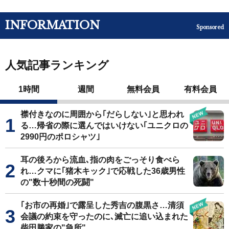
INFORMATION
Sponsored
人気記事ランキング
1時間
週間
無料会員
有料会員
襟付きなのに周囲から｢だらしない｣と思われ
る…帰省の際に選んではいけない｢ユニクロの
2990円のポロシャツ｣
耳の後ろから流血､指の肉をごっそり食べら
れ…クマに｢猪木キック｣で応戦した36歳男性
の"数十秒間の死闘"
｢お市の再婚｣で露呈した秀吉の腹黒さ…清須
会議の約束を守ったのに､滅亡に追い込まれた
柴田勝家の"急所"