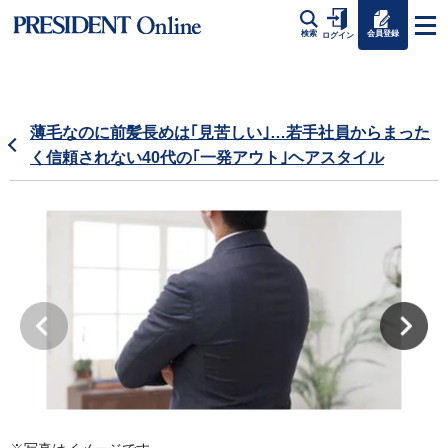
会員登録
検索
ログイン
薄毛なのに前髪長めは｢見苦しい｣…若手社員からまった
く信頼されない40代の｢一発アウト｣ヘアスタイル