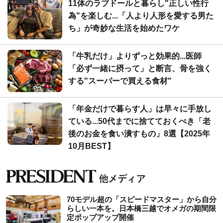
11体のラブドールと暮らし"正しい性行
為"を楽しむ...「人より人形を愛する男た
ち」が奇妙な生活を始めたワケ
「牛乳だけ」よりずっと効果的...医師
「必ず一緒に摂って」と断言、骨を強く
する"スーパーで買える食材"
「年金だけで暮らす人」は早々に手放し
ている...50代までに捨てておくべき「老
後のお金を食い潰すもの」8選【2025年
10月BEST】
70モデル超の「スピードマスター」から自分
らしい一本を。日本橋三越でオメガの期間限
定ポップアップ開催