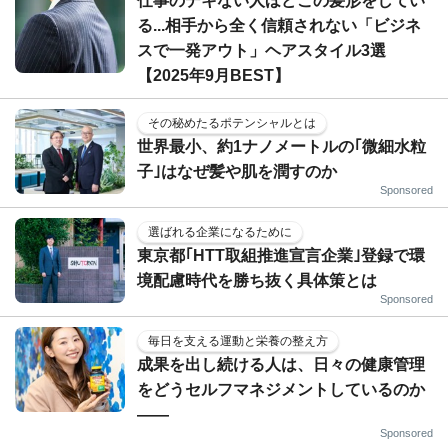
仕事のデキない人ほどこの髪形をしてい
る...相手から全く信頼されない「ビジネ
スで一発アウト」ヘアスタイル3選
【2025年9月BEST】
その秘めたるポテンシャルとは
世界最小、約1ナノメートルの｢微細水粒
子｣はなぜ髪や肌を潤すのか
Sponsored
選ばれる企業になるために
東京都｢HTT取組推進宣言企業｣登録で環
境配慮時代を勝ち抜く具体策とは
Sponsored
毎日を支える運動と栄養の整え方
成果を出し続ける人は、日々の健康管理
をどうセルフマネジメントしているのか
——
Sponsored