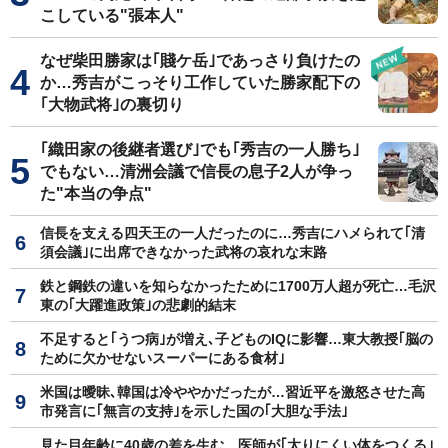
こしている"張本人"
なぜ柴田勝家は｢賤ケ岳｣であっさり負けたの
か…秀吉がこっそり工作していた勝家配下の
｢大物武将｣の裏切り
｢織田家の後継者選び｣でも｢秀吉の一人勝ち｣
でもない…清洲会議で信長の息子2人が争っ
た"本当の争点"
信長を支える四天王の一人だったのに…秀吉にハメられて｢清
須会議｣に出席できなかった武将の哀れな末路
鉄と鋼鉄の違いを知らなかったために1700万人超が死亡…毛沢
東の｢大躍進政策｣の悲劇的結末
不足すると｢うつ病｣が増え､子どものIQに影響…東大教授｢脳の
ために欠かせないスーパーにある食材｣
米国は曖昧､韓国は冷ややかだったが…習近平を激怒させた高
市発言に｢無言の支持｣を示した国の｢大胆な手法｣
見た目年齢に40歳の差を生む…医師が｢太りにくい体をつくる｣