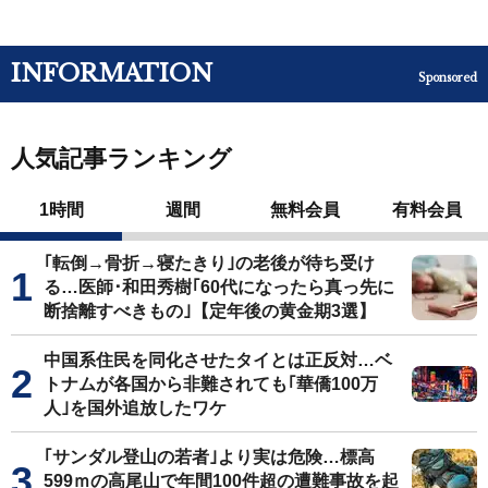
INFORMATION
Sponsored
人気記事ランキング
1時間
週間
無料会員
有料会員
｢転倒→骨折→寝たきり｣の老後が待ち受け
る…医師･和田秀樹｢60代になったら真っ先に
断捨離すべきもの｣【定年後の黄金期3選】
中国系住民を同化させたタイとは正反対…ベ
トナムが各国から非難されても｢華僑100万
人｣を国外追放したワケ
｢サンダル登山の若者｣より実は危険…標高
599ｍの高尾山で年間100件超の遭難事故を起