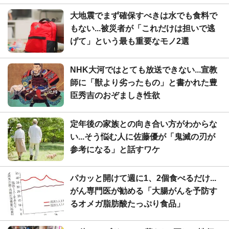
大地震でまず確保すべきは水でも食料で
もない...被災者が「これだけは担いで逃
げて」という最も重要なモノ2選
NHK大河ではとても放送できない...宣教
師に「獣より劣ったもの」と書かれた豊
臣秀吉のおぞましき性欲
定年後の家族との向き合い方がわからな
い...そう悩む人に佐藤優が「鬼滅の刃が
参考になる」と話すワケ
パカッと開けて週に1、2個食べるだけ...
がん専門医が勧める「大腸がんを予防す
るオメガ脂肪酸たっぷり食品」