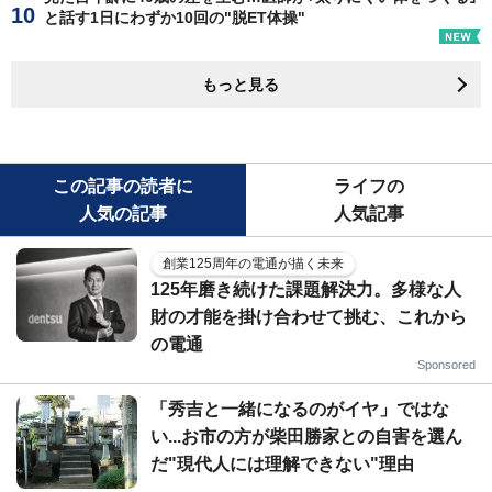
と話す1日にわずか10回の"脱ET体操"
もっと見る
この記事の読者に
ライフの
人気の記事
人気記事
創業125周年の電通が描く未来
125年磨き続けた課題解決力。多様な人
財の才能を掛け合わせて挑む、これから
の電通
Sponsored
「秀吉と一緒になるのがイヤ」ではな
い...お市の方が柴田勝家との自害を選ん
だ"現代人には理解できない"理由