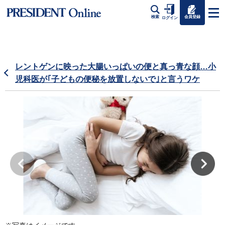
会員登録
検索
ログイン
レントゲンに映った大腸いっぱいの便と真っ青な顔…小
児科医が｢子どもの便秘を放置しないで｣と言うワケ