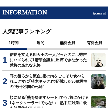
INFORMATION
Sponsored
人気記事ランキング
1時間
週間
無料会員
有料会員
信長を支える四天王の一人だったのに…秀吉
にハメられて｢清須会議｣に出席できなかった
武将の哀れな末路
耳の後ろから流血､指の肉をごっそり食べら
れ…クマに｢猪木キック｣で応戦した36歳男性
の"数十秒間の死闘"
額に貼る｢熱を冷ますシート｣でも､首にかける
｢ネッククーラー｣でもない…熱中症対策に最