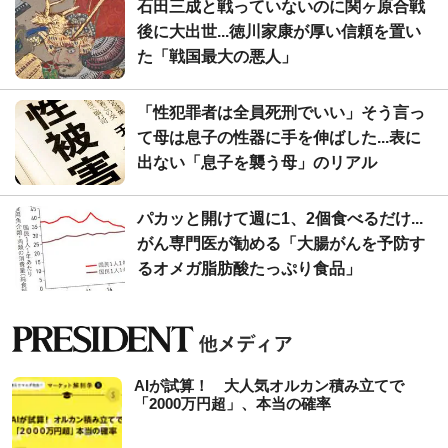
石田三成と戦っていないのに関ヶ原合戦
後に大出世...徳川家康が厚い信頼を置い
た「戦国最大の悪人」
「性犯罪者は全員死刑でいい」そう言っ
て母は息子の性器に手を伸ばした...表に
出ない「息子を襲う母」のリアル
パカッと開けて週に1、2個食べるだけ...
がん専門医が勧める「大腸がんを予防す
るオメガ脂肪酸たっぷり食品」
AIが試算！ 大人気オルカン積み立てで
「2000万円超」、本当の確率