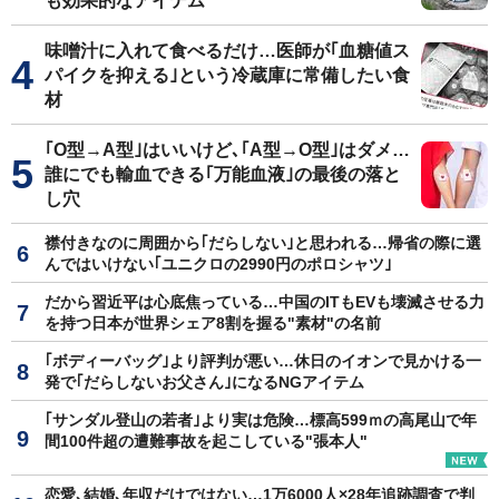
も効果的なアイテム
味噌汁に入れて食べるだけ…医師が｢血糖値ス
パイクを抑える｣という冷蔵庫に常備したい食
材
｢O型→A型｣はいいけど､｢A型→O型｣はダメ…
誰にでも輸血できる｢万能血液｣の最後の落と
し穴
襟付きなのに周囲から｢だらしない｣と思われる…帰省の際に選
んではいけない｢ユニクロの2990円のポロシャツ｣
だから習近平は心底焦っている…中国のITもEVも壊滅させる力
を持つ日本が世界シェア8割を握る"素材"の名前
｢ボディーバッグ｣より評判が悪い…休日のイオンで見かける一
発で｢だらしないお父さん｣になるNGアイテム
｢サンダル登山の若者｣より実は危険…標高599ｍの高尾山で年
間100件超の遭難事故を起こしている"張本人"
恋愛､結婚､年収だけではない…1万6000人×28年追跡調査で判