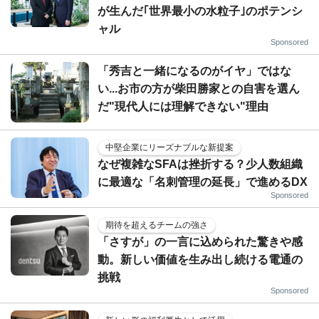
が生んだ｢世界最小の水粒子｣のポテンシ
ャル
Sponsored
「秀吉と一緒になるのがイヤ」ではな
い...お市の方が柴田勝家との自害を選ん
だ"現代人には理解できない"理由
中堅企業にリーズナブルな新提案
なぜ複雑なSFAは挫折する？少人数組織
に最適な「名刺管理の延長」で進めるDX
Sponsored
期待を超えるチームの強さ
「さすが」の一言に込められた驚きや感
動。新しい価値を生み出し続ける電通の
挑戦
Sponsored