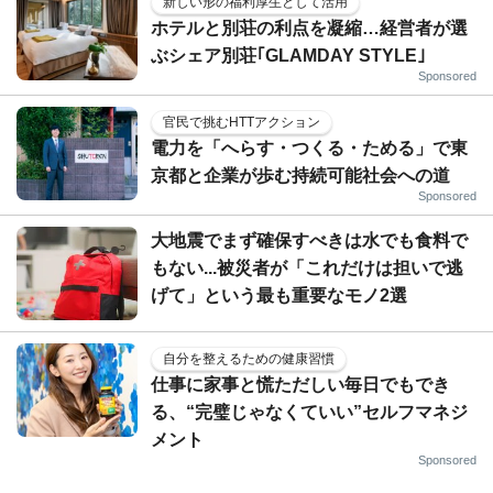
新しい形の福利厚生として活用
ホテルと別荘の利点を凝縮…経営者が選
ぶシェア別荘｢GLAMDAY STYLE｣
Sponsored
官民で挑むHTTアクション
電力を「へらす・つくる・ためる」で東
京都と企業が歩む持続可能社会への道
Sponsored
大地震でまず確保すべきは水でも食料で
もない...被災者が「これだけは担いで逃
げて」という最も重要なモノ2選
自分を整えるための健康習慣
仕事に家事と慌ただしい毎日でもでき
る、“完璧じゃなくていい”セルフマネジ
メント
Sponsored