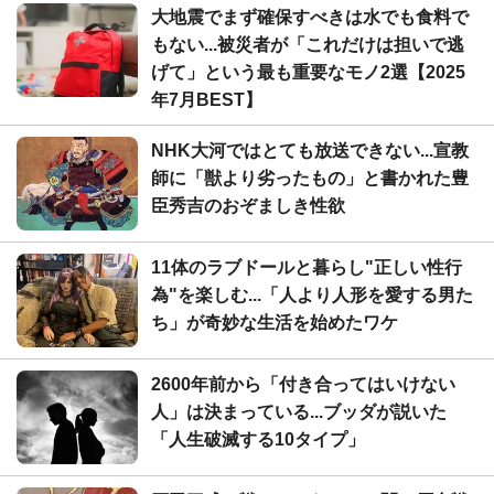
大地震でまず確保すべきは水でも食料で
もない...被災者が「これだけは担いで逃
げて」という最も重要なモノ2選【2025
年7月BEST】
NHK大河ではとても放送できない...宣教
師に「獣より劣ったもの」と書かれた豊
臣秀吉のおぞましき性欲
11体のラブドールと暮らし"正しい性行
為"を楽しむ...「人より人形を愛する男た
ち」が奇妙な生活を始めたワケ
2600年前から「付き合ってはいけない
人」は決まっている...ブッダが説いた
「人生破滅する10タイプ」