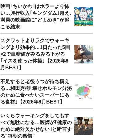
映画｢ちいかわ｣はホラーより怖
い…興行収入｢キングダム｣超え､
満員の映画館に"どよめき"が起
こる結末
スクワットよりラクでウォーキ
ングより効果的…1日たった5回
×2で血糖値がみるみる下がる
｢イスを使った体操｣【2026年6
月BEST】
不足すると老後うつが待ち構え
る…和田秀樹｢幸せホルモン分泌
のために食べたいスーパーにあ
る食材｣【2026年6月BEST】
いくらウォーキングをしてもす
べて無駄になる…医師が｢健康の
ために絶対欠かせない｣と断言す
る"毎朝の習慣"