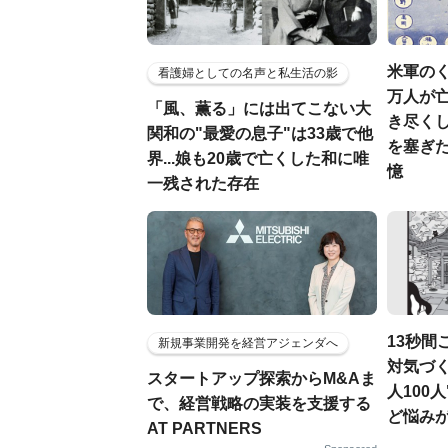
米軍のく
看護婦としての名声と私生活の影
万人が亡
「風、薫る」には出てこない大
き尽く
関和の"最愛の息子"は33歳で他
を塞ぎた
界...娘も20歳で亡くした和に唯
憶
一残された存在
13秒間
新規事業開発を経営アジェンダへ
対気づく
スタートアップ探索からM&Aま
人100
で、経営戦略の実装を支援する
ど悩み
AT PARTNERS