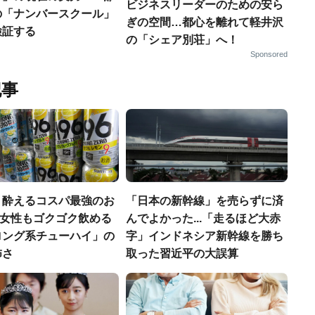
ビジネスリーダーのための安ら
の「ナンバースクール」
ぎの空間…都心を離れて軽井沢
検証する
の「シェア別荘」へ！
Sponsored
記事
く酔えるコスパ最強のお
「日本の新幹線」を売らずに済
若い女性もゴクゴク飲める
んでよかった...「走るほど大赤
ロング系チューハイ」の
字」インドネシア新幹線を勝ち
怖さ
取った習近平の大誤算