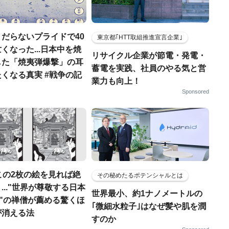
だらないプライドで40
東京都｢HTT取組推進宣言企業｣
くなった...日本中を焼
リサイクル企業が節電・発電・
した「焼夷弾爆撃」の耳
蓄電を実践、社員のやる気と営
くなる真実 #戦争の記
業力も向上！
Sponsored
この2枚の絵を見れば絶
その秘めたるポテンシャルとは
..."世界が尊敬する日本
世界最小、約1ナノメートルの
人"の禅僧が薦める驚くほ
｢微細水粒子｣はなぜ髪や肌を潤
が消える法
すのか