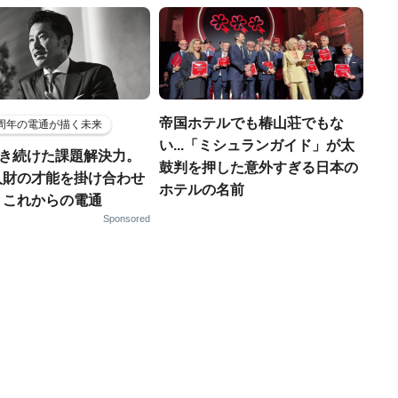
帝国ホテルでも椿山荘でもな
5周年の電通が描く未来
い...「ミシュランガイド」が太
磨き続けた課題解決力。
鼓判を押した意外すぎる日本の
人財の才能を掛け合わせ
ホテルの名前
、これからの電通
Sponsored