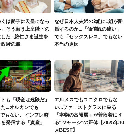
ゆくは愛子に天皇になっ
なぜ日本人夫婦の3組に1組が離
い」そう願う上皇陛下の
婚するのか...「価値観の違い」
した...悠仁さま誕生を
でも「セックスレス」でもない
た政府の罪
本当の原因
ットも「現金は危険だ」
エルメスでもユニクロでもな
た...オルカンでも
い...ファーストクラスに乗る
00でもない、インフレ時
「本物の富裕層」が普段着にす
さを発揮する「資産」
る"ジャージ"の正体【2025年10
月BEST】