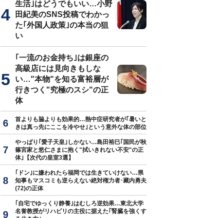
生活｣はどうでもいい…小野
田紀美のSNS投稿でわかっ
た｢外国人政策｣の本当の狙
い
『実地看護法』（新友館）、大正15（1926）年より（写真＝
国立国会
｢一流のお金持ち｣は銀座の
高級店には見向きもしな
い…"本物"を知る富裕層が
行きつく"究極のスシ"の正
体
首よりも脇よりも効果的…熱中症研究者が｢暑いと
きは真っ先にここを冷やせ｣という意外な体の部位
やっぱり｢愛子天皇｣しかない…島田裕巳｢国民が秋
篠宮家と悠仁さまに抱く"拭いきれない不安"の正
体｣【次代の皇室3選】
｢ドン｣に嫌われたら福岡では生きていけない…県
知事もマスコミも逆らえない絶対権力者･藏内勇夫
(72)の正体
｢自宅でゆっくり静養｣はむしろ逆効果…東北大学
名誉教授がリハビリの主役に据えた｢腎臓を強くす