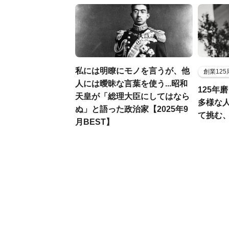
私には明瞭にモノを言うが、他
創業12
人には曖昧な言葉を使う...昭和
125年
天皇が「総理大臣にしてはなら
多様な
ぬ」と語った政治家【2025年9
て挑む
月BEST】