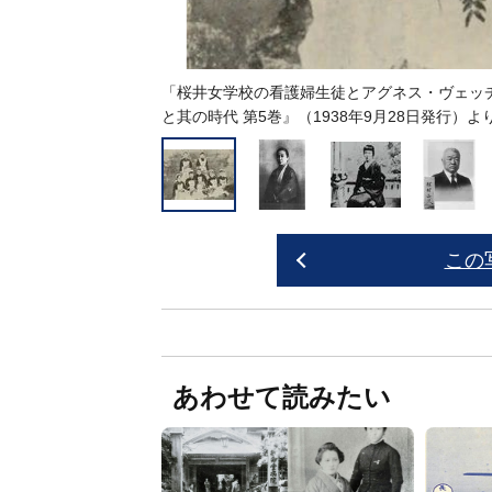
「桜井女学校の看護婦生徒とアグネス・ヴェッ
と其の時代 第5巻』（1938年9月28日発行）より／PD
この
あわせて読みたい