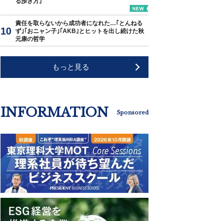
る歩き方｣
責任を取らないから成功者になれた…｢とんねる
ず｣｢おニャン子｣｢AKB｣とヒットを出し続けた秋
元康の哲学
もっと見る
INFORMATION
Sponsored