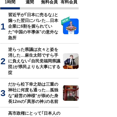
1時間
週間
無料会員
有料会員
習近平が｢日本に売るな｣と
煽った翌日にバレた…日本
企業に6割を握られてい
た"中国の半導体"の意外な
急所
逆らった県議は次々と姿を
消した…麻生太郎ですら手
に負えない｢自民党福岡県議
団｣が県民よりも大事にする
掟
だから松下幸之助は三重の
神社に何度も通った…孤独
な"経営の神様"が崇めた身
長12mの｢異形の神｣の名前
高市政権にとって｢日本人の