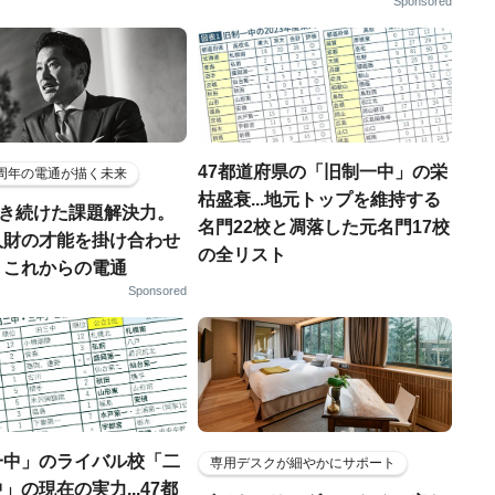
Sponsored
47都道府県の「旧制一中」の栄
5周年の電通が描く未来
枯盛衰...地元トップを維持する
磨き続けた課題解決力。
名門22校と凋落した元名門17校
人財の才能を掛け合わせ
の全リスト
、これからの電通
Sponsored
一中」のライバル校「二
専用デスクが細やかにサポート
」の現在の実力...47都