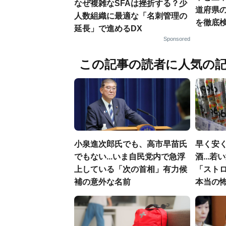
なぜ複雑なSFAは挫折する？少
道府県
人数組織に最適な「名刺管理の
を徹底
延長」で進めるDX
Sponsored
この記事の読者に人気の
小泉進次郎氏でも、高市早苗氏
早く安
でもない...いま自民党内で急浮
酒...
上している「次の首相」有力候
「スト
補の意外な名前
本当の