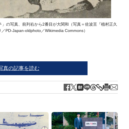
チ」の写真、前列右から2番目が大関和（写真＝佐波亘『植村正久
大関和
-Japan-oldphoto／
Wikimedia Commons
）
写真の記事を読む