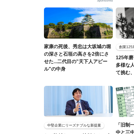
Sponsored
家康の死後、秀忠は大坂城の堀
創業12
の深さと石垣の高さを2倍にさ
125年
せた...二代目の"天下人アピー
多様な
ル"の中身
て挑む
「旧制
中堅企業にリーズナブルな新提案
中と三中