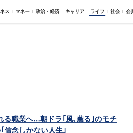
ネス
マネー
政治・経済
キャリア
ライフ
社会
会
る職業へ…朝ドラ｢風､薫る｣のモチ
｢信念しかない人生｣