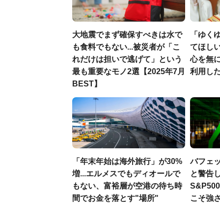
大地震でまず確保すべきは水で
「ゆく
も食料でもない...被災者が「こ
てほし
れだけは担いで逃げて」という
心を無に
最も重要なモノ2選【2025年7月
利用し
BEST】
「年末年始は海外旅行」が30%
バフェ
増...エルメスでもディオールで
と警告し
もない、富裕層が空港の待ち時
S&P5
間でお金を落とす"場所"
こそ強