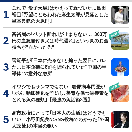
これで｢愛子天皇｣はかえって近づいた…島田
裕巳｢野望にとらわれた麻生太郎が見落とした
皇室典範の大原則｣
富裕層の｢ペット離れ｣が止まらない…｢300万
円の血統書付き犬は時代遅れ｣という真のお金
持ちが"向かった先"
習近平が｢日本に売るな｣と煽った翌日にバレ
た…日本企業に6割を握られていた"中国の半
導体"の意外な急所
イワシでもサンマでもない...糖尿病専門医が
｢がん･動脈硬化を予防し､美背を保つ栄養素を
とれる魚の種類｣【最強の魚活術3選】
高市政権にとって｢日本人の生活｣はどうでも
いい…小野田紀美のSNS投稿でわかった｢外国
人政策｣の本当の狙い