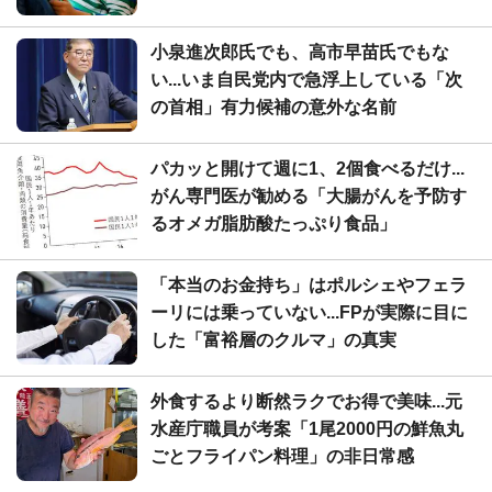
小泉進次郎氏でも、高市早苗氏でもな
い...いま自民党内で急浮上している「次
の首相」有力候補の意外な名前
パカッと開けて週に1、2個食べるだけ...
がん専門医が勧める「大腸がんを予防す
るオメガ脂肪酸たっぷり食品」
「本当のお金持ち」はポルシェやフェラ
ーリには乗っていない...FPが実際に目に
した「富裕層のクルマ」の真実
外食するより断然ラクでお得で美味...元
水産庁職員が考案「1尾2000円の鮮魚丸
ごとフライパン料理」の非日常感