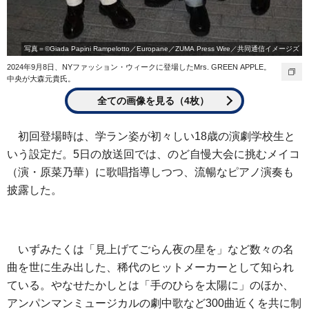
写真＝©Giada Papini Rampelotto／Europane／ZUMA Press Wire／共同通信イメージズ
2024年9月8日、NYファッション・ウィークに登場したMrs. GREEN APPLE。
中央が大森元貴氏。
全ての画像を見る（4枚）
初回登場時は、学ラン姿が初々しい18歳の演劇学校生と
いう設定だ。5日の放送回では、のど自慢大会に挑むメイコ
（演・原菜乃華）に歌唱指導しつつ、流暢なピアノ演奏も
披露した。
いずみたくは「見上げてごらん夜の星を」など数々の名
曲を世に生み出した、稀代のヒットメーカーとして知られ
ている。やなせたかしとは「手のひらを太陽に」のほか、
アンパンマンミュージカルの劇中歌など300曲近くを共に制