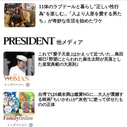
11体のラブドールと暮らし"正しい性行
為"を楽しむ...「人より人形を愛する男た
ち」が奇妙な生活を始めたワケ
これで｢愛子天皇｣はかえって近づいた…島田
裕巳｢野望にとらわれた麻生太郎が見落とし
た皇室典範の大原則｣
トップページへ
台湾では6歳未満は鑑賞NGに…大人が震撼す
る映画｢ちいかわ｣が"灰色"に塗って伏せたも
のの正体
トップページへ