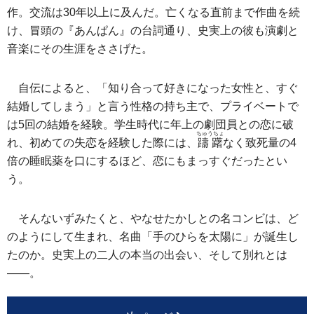
作。交流は30年以上に及んだ。亡くなる直前まで作曲を続
け、冒頭の『あんぱん』の台詞通り、史実上の彼も演劇と
音楽にその生涯をささげた。
自伝によると、「知り合って好きになった女性と、すぐ
結婚してしまう」と言う性格の持ち主で、プライベートで
は5回の結婚を経験。学生時代に年上の劇団員との恋に破
ちゅうちょ
れ、初めての失恋を経験した際には、
躊躇
なく致死量の4
倍の睡眠薬を口にするほど、恋にもまっすぐだったとい
う。
そんないずみたくと、やなせたかしとの名コンビは、ど
のようにして生まれ、名曲「手のひらを太陽に」が誕生し
たのか。史実上の二人の本当の出会い、そして別れとは
――。