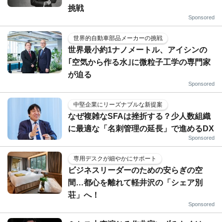
挑戦
Sponsored
世界的自動車部品メーカーの挑戦
世界最小約1ナノメートル、アイシンの
｢空気から作る水｣に微粒子工学の専門家
が迫る
Sponsored
中堅企業にリーズナブルな新提案
なぜ複雑なSFAは挫折する？少人数組織
に最適な「名刺管理の延長」で進めるDX
Sponsored
専用デスクが細やかにサポート
ビジネスリーダーのための安らぎの空
間…都心を離れて軽井沢の「シェア別
荘」へ！
Sponsored