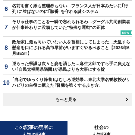
名前を書く紙も整理券もない…フランス人が日本みたいに｢行
列｣に並ばないのに｢順番｣を守れる謎システム
そりゃ仕事のことを一瞬で忘れられるわ…グーグル共同創業者
が仕事終わりに没頭していた"特殊な運動"の正体
政治家に最も向いていない人を首相にしてしまった…天皇すら
懸念を口にされる高市早苗がいますぐやるべきこと【2026年6
月BEST】
逆らった県議は次々と姿を消した…麻生太郎ですら手に負えな
い｢自民党福岡県議団｣が県民よりも大事にする掟
｢自宅でゆっくり静養｣はむしろ逆効果…東北大学名誉教授がリ
ハビリの主役に据えた｢腎臓を強くする歩き方｣
もっと見る
この記事の読者に
社会の
人気の記事
人気記事