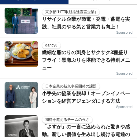
東京都｢HTT取組推進宣言企業｣
リサイクル企業が節電・発電・蓄電を実
践、社員のやる気と営業力も向上！
Sponsored
dancyu
繊細な脂のりの刺身とサクサク3種盛り
フライ！黒瀬ぶりを堪能できる特別メニ
ュー
Sponsored
日本企業の新規事業開発の課題
小手先の協業を脱却！オープンイノベー
ションを経営アジェンダにする方法
Sponsored
期待を超えるチームの強さ
「さすが」の一言に込められた驚きや感
動。新しい価値を生み出し続ける電通の