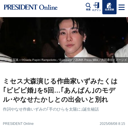
会員登録
検索
ログイン
写真＝©Giada Papini Rampelotto／Europane／ZUMA Press Wire／共同通信イメージズ
ミセス大森演じる作曲家いずみたくは
｢ビビビ婚｣を5回…｢あんぱん｣のモデ
ル･やなせたかしとの出会いと別れ
作詞やなせ作曲いずみの｢手のひらを太陽に｣誕生秘話
PRESIDENT Online
2025/08/08 8:15