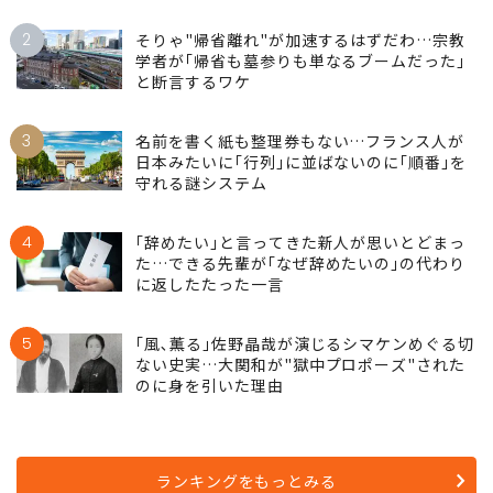
2
そりゃ"帰省離れ"が加速するはずだわ…宗教
学者が｢帰省も墓参りも単なるブームだった｣
と断言するワケ
3
名前を書く紙も整理券もない…フランス人が
日本みたいに｢行列｣に並ばないのに｢順番｣を
守れる謎システム
4
｢辞めたい｣と言ってきた新人が思いとどまっ
た…できる先輩が｢なぜ辞めたいの｣の代わり
に返したたった一言
5
｢風､薫る｣佐野晶哉が演じるシマケンめぐる切
ない史実…大関和が"獄中プロポーズ"された
のに身を引いた理由
ランキングをもっとみる