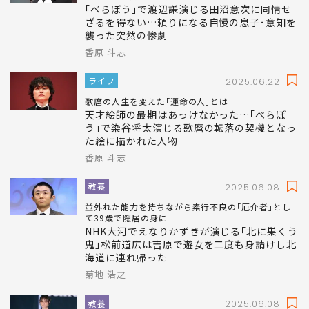
｢べらぼう｣で渡辺謙演じる田沼意次に同情せ
ざるを得ない…頼りになる自慢の息子･意知を
襲った突然の惨劇
香原 斗志
ライフ
2025.06.22
歌麿の人生を変えた｢運命の人｣とは
天才絵師の最期はあっけなかった…｢べらぼ
う｣で染谷将太演じる歌麿の転落の契機となっ
た絵に描かれた人物
香原 斗志
教養
2025.06.08
並外れた能力を持ちながら素行不良の｢厄介者｣とし
て39歳で隠居の身に
NHK大河でえなりかずきが演じる｢北に巣くう
鬼｣松前道広は吉原で遊女を二度も身請けし北
海道に連れ帰った
菊地 浩之
教養
2025.06.08