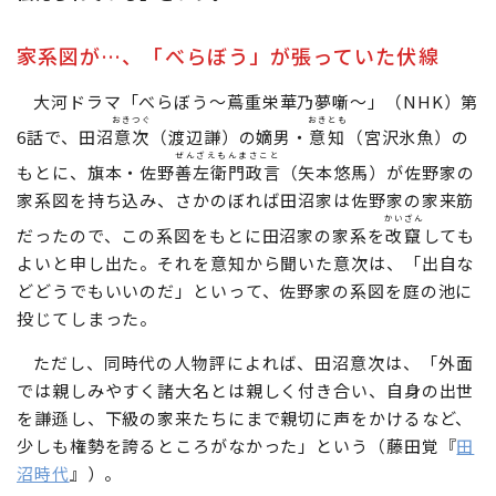
家系図が…、「べらぼう」が張っていた伏線
大河ドラマ「べらぼう〜蔦重栄華乃夢噺〜」（NHK）第
おきつぐ
おきとも
6話で、田沼
意次
（渡辺謙）の嫡男・
意知
（宮沢氷魚）の
ぜんざえもんまさこと
もとに、旗本・佐野
善左衛門政言
（矢本悠馬）が佐野家の
家系図を持ち込み、さかのぼれば田沼家は佐野家の家来筋
かいざん
だったので、この系図をもとに田沼家の家系を
改竄
しても
よいと申し出た。それを意知から聞いた意次は、「出自な
どどうでもいいのだ」といって、佐野家の系図を庭の池に
投じてしまった。
ただし、同時代の人物評によれば、田沼意次は、「外面
では親しみやすく諸大名とは親しく付き合い、自身の出世
を謙遜し、下級の家来たちにまで親切に声をかけるなど、
少しも権勢を誇るところがなかった」という（藤田覚『
田
沼時代
』）。