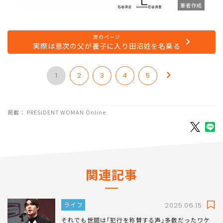
筆者作成
次のページ
実際は意次の父が養子に入り田沼姓を名乗る
1
2
3
4
5
掲載： PRESIDENT WOMAN Online
関連記事
ライフ
2025.06.15
それでも世間は｢犯行を称賛する声｣多数だったワケ