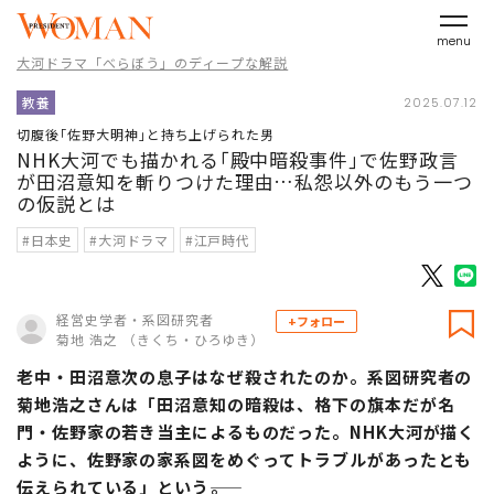
menu
大河ドラマ「べらぼう」のディープな解説
教養
2025.07.12
切腹後｢佐野大明神｣と持ち上げられた男
NHK大河でも描かれる｢殿中暗殺事件｣で佐野政言
が田沼意知を斬りつけた理由…私怨以外のもう一つ
の仮説とは
#日本史
#大河ドラマ
#江戸時代
経営史学者・系図研究者
+フォロー
菊地 浩之 （きくち・ひろゆき）
老中・田沼意次の息子はなぜ殺されたのか。系図研究者の
菊地浩之さんは「田沼意知の暗殺は、格下の旗本だが名
門・佐野家の若き当主によるものだった。NHK大河が描く
ように、佐野家の家系図をめぐってトラブルがあったとも
伝えられている」という――。