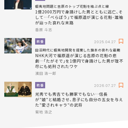
蝦夷地問題と吉原のトップ花魁を結ぶ点と線
1億2000万円で身請けした男とともに逃亡､そ
して…｢べらぼう｣で福原遥が演じる花魁･誰袖
が辿った哀れな末路
香原 斗志
教養
2025.04.27
田沼時代に蝦夷地開発を提案した旗本の哀れな最期
NHK大河で福原遥が演じる吉原の花魁の悲
劇…｢たがそで｣を1億円で身請けした男が理不
尽にも処刑されたワケ
濱田 浩一郎
教養
2026.07.27
光秀でも秀吉でも勝家でもない…信長
が"娘"と結婚させ､息子にも自分の五女を与え
た"愛されキャラ"の武将
菊地 浩之