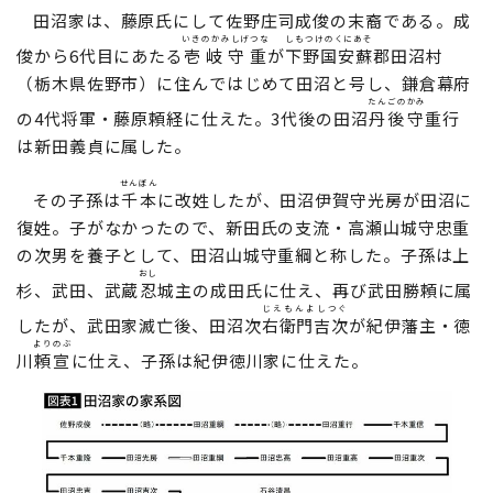
田沼家は、藤原氏にして佐野庄司成俊の末裔である。成
いきのかみしげつな
しもつけのくにあそ
俊から6代目にあたる
壱岐守重
が
下野国安蘇
郡田沼村
（栃木県佐野市）に住んではじめて田沼と号し、鎌倉幕府
たんごのかみ
の4代将軍・藤原頼経に仕えた。3代後の田沼
丹後守
重行
は新田義貞に属した。
せんぼん
その子孫は
千本
に改姓したが、田沼伊賀守光房が田沼に
復姓。子がなかったので、新田氏の支流・高瀬山城守忠重
の次男を養子として、田沼山城守重綱と称した。子孫は上
おし
杉、武田、武蔵
忍
城主の成田氏に仕え、再び武田勝頼に属
じえもんよしつぐ
したが、武田家滅亡後、田沼次
右衛門吉次
が紀伊藩主・徳
よりのぶ
川
頼宣
に仕え、子孫は紀伊徳川家に仕えた。