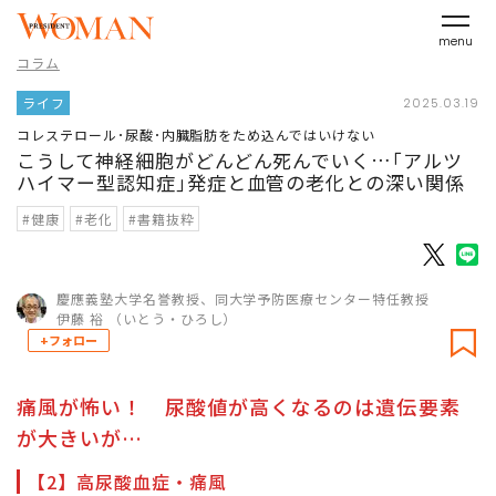
menu
コラム
ライフ
2025.03.19
コレステロール･尿酸･内臓脂肪をため込んではいけない
こうして神経細胞がどんどん死んでいく…｢アルツ
ハイマー型認知症｣発症と血管の老化との深い関係
#健康
#老化
#書籍抜粋
慶應義塾大学名誉教授、同大学予防医療センター特任教授
伊藤 裕 （いとう・ひろし）
+フォロー
痛風が怖い！ 尿酸値が高くなるのは遺伝要素
が大きいが…
【2】高尿酸血症・痛風