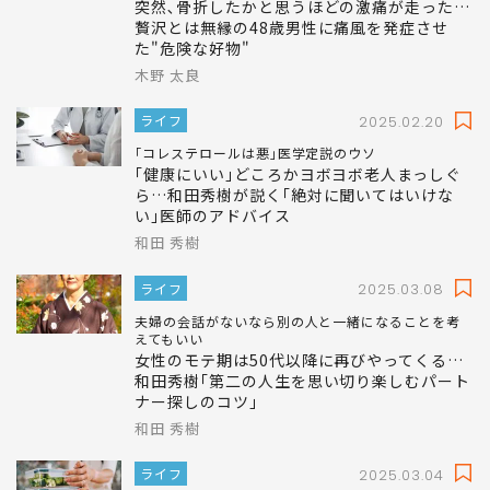
突然､骨折したかと思うほどの激痛が走った…
贅沢とは無縁の48歳男性に痛風を発症させ
た"危険な好物"
木野 太良
ライフ
2025.02.20
｢コレステロールは悪｣医学定説のウソ
｢健康にいい｣どころかヨボヨボ老人まっしぐ
ら…和田秀樹が説く｢絶対に聞いてはいけな
い｣医師のアドバイス
和田 秀樹
ライフ
2025.03.08
夫婦の会話がないなら別の人と一緒になることを考
えてもいい
女性のモテ期は50代以降に再びやってくる…
和田秀樹｢第二の人生を思い切り楽しむパート
ナー探しのコツ｣
和田 秀樹
ライフ
2025.03.04