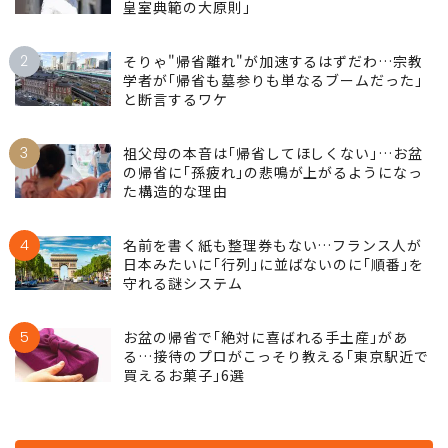
皇室典範の大原則｣
2
そりゃ"帰省離れ"が加速するはずだわ…宗教
学者が｢帰省も墓参りも単なるブームだった｣
と断言するワケ
3
祖父母の本音は｢帰省してほしくない｣…お盆
の帰省に｢孫疲れ｣の悲鳴が上がるようになっ
た構造的な理由
4
名前を書く紙も整理券もない…フランス人が
日本みたいに｢行列｣に並ばないのに｢順番｣を
守れる謎システム
5
お盆の帰省で｢絶対に喜ばれる手土産｣があ
る…接待のプロがこっそり教える｢東京駅近で
買えるお菓子｣6選