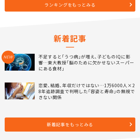
ランキングをもっとみる
新着記事
不足すると｢うつ病｣が増え､子どものIQに影
NEW
響…東大教授｢脳のために欠かせないスーパー
にある食材｣
恋愛､結婚､年収だけではない…1万6000人×2
8年追跡調査で判明した｢容姿と寿命｣の無視で
きない関係
新着記事をもっとみる