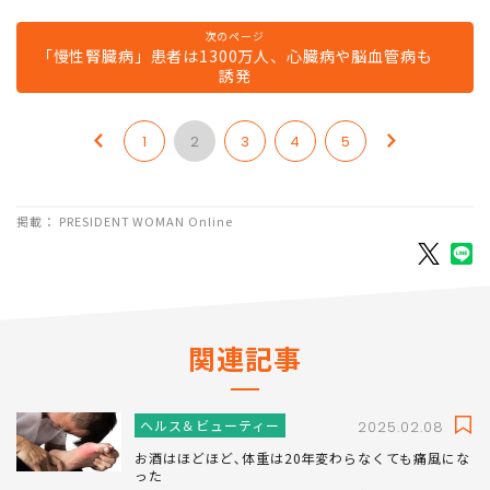
次のページ
「慢性腎臓病」患者は1300万人、心臓病や脳血管病も
誘発
1
2
3
4
5
掲載： PRESIDENT WOMAN Online
関連記事
ヘルス＆ビューティー
2025.02.08
お酒はほどほど､体重は20年変わらなくても痛風にな
った