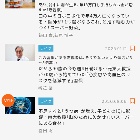
突然､背中に羽が生え､年18万円も手持ちのお金が増
えた｢新習慣｣
口の中のヨボヨボ化で年4万人亡くなってい
る…医師が｢1つ選ぶならこれ｣と推す噛む力が
つく｢スーパー野菜｣
鎌田 實,荻原 博子
ライフ
2025.01.12
この習慣がある高齢者は､そうでない人より体力が3
～5倍高い
だから90歳の今も週4日働ける…元東大教授
が70歳から始めていた｢心疾患や高血圧のリ
スクを低減する｣習慣
折茂 肇
NEW
ライフ
2026.08.09
不足すると｢うつ病｣が増え､子どものIQに影
響…東大教授｢脳のために欠かせないスーパー
にある食材｣
喜田 聡