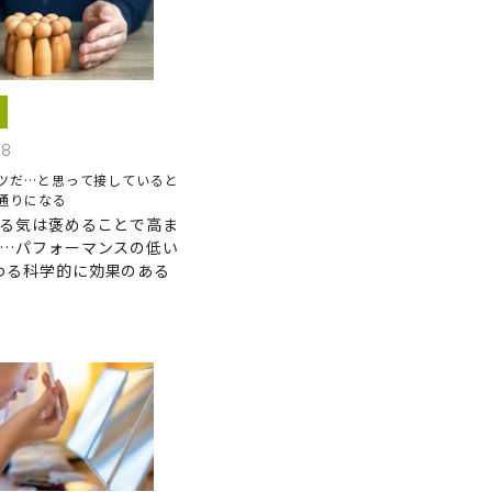
28
ツだ…と思って接していると
通りになる
やる気は褒めることで高ま
ソ…パフォーマンスの低い
わる科学的に効果のある