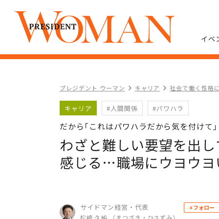
イベ
プレジデント ウーマン
キャリア
社会で働く性格
キャリア
#人間関係
#パワハラ
だから｢これはパワハラだから気を付けて
わざと難しい要望を出し
感じる…職場にウヨウヨ
サイドマン経営・代表
+フォロー
松崎 久純 （まつざき・ひさずみ）