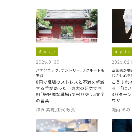
キャリア
キャリア
2025.01.30
2025.02.
パナソニック､サントリー､リクルートも
空気感が嚙
実践
じさせ心を
0円で職場のストレスと不満を軽減
こうすれ
する手があった…東大の研究で判
る…｢はい
明｢絶好調な職場｣で飛び交う5文字
3パター
の言葉
ワザ
樺沢 紫苑,田代 政貴
諏内 えみ