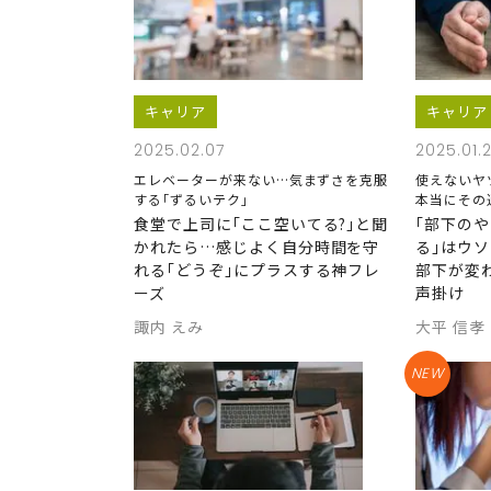
キャリア
キャリア
2025.02.07
2025.01.
エレベーターが来ない…気まずさを克服
使えないヤ
する｢ずるいテク｣
本当にその
食堂で上司に｢ここ空いてる?｣と聞
｢部下の
かれたら…感じよく自分時間を守
る｣はウ
れる｢どうぞ｣にプラスする神フレ
部下が変
ーズ
声掛け
諏内 えみ
大平 信孝
NEW