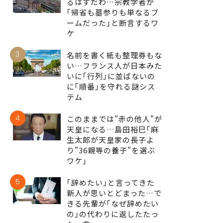
るはずだわ…宗教学者が
｢帰省も墓参りも単なるブ
ームだった｣と断言するワ
ケ
3
名前を書く紙も整理券もな
い…フランス人が日本みた
いに｢行列｣に並ばないの
に｢順番｣を守れる謎シス
テム
4
このままでは"赤の他人"が
天皇になる…島田裕巳｢麻
生太郎が天皇家の長子よ
り"36親等の養子"を選ぶ
ワケ｣
5
｢辞めたい｣と言ってきた
新人が思いとどまった…で
きる先輩が｢なぜ辞めたい
の｣の代わりに返したたっ