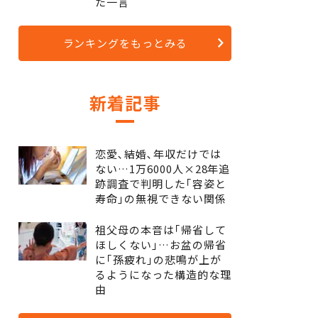
た一言
ランキングをもっとみる
新着記事
恋愛､結婚､年収だけでは
ない…1万6000人×28年追
跡調査で判明した｢容姿と
寿命｣の無視できない関係
祖父母の本音は｢帰省して
ほしくない｣…お盆の帰省
に｢孫疲れ｣の悲鳴が上が
るようになった構造的な理
由