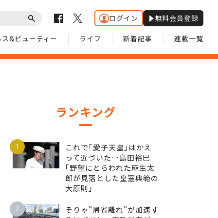
ログイン
無料会員登録
ルス&ビューティー
ライフ
新着記事
連載一覧
ランキング
1
これで｢愛子天皇｣はかえ
って近づいた…島田裕巳
｢野望にとらわれた麻生太
郎が見落とした皇室典範の
大原則｣
2
そりゃ"帰省離れ"が加速す