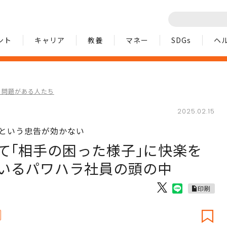
ント
キャリア
教養
マネー
SDGs
ヘ
に問題がある人たち
2025.02.15
｣という忠告が効かない
て｢相手の困った様子｣に快楽を
いるパワハラ社員の頭の中
印刷