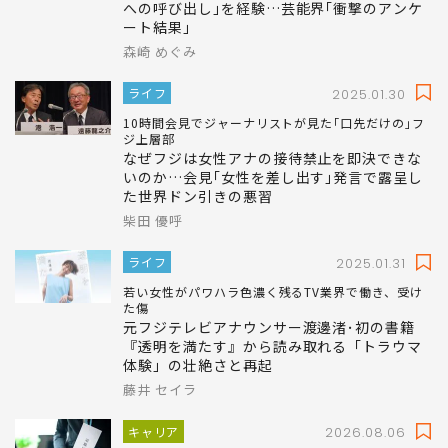
芸能界の働き方改革を進める俳優たちがアンケート
を行い明らかにした事実
4人に1人が｢性的関係の強要｣｢ホテルや自室
への呼び出し｣を経験…芸能界｢衝撃のアンケ
ート結果｣
森崎 めぐみ
ライフ
2025.01.30
10時間会見でジャーナリストが見た｢口先だけの｣フ
ジ上層部
なぜフジは女性アナの接待禁止を即決できな
いのか…会見｢女性を差し出す｣発言で露呈し
た世界ドン引きの悪習
柴田 優呼
ライフ
2025.01.31
若い女性がパワハラ色濃く残るTV業界で働き、受け
た傷
元フジテレビアナウンサー渡邊渚･初の書籍
『透明を満たす』から読み取れる「トラウマ
体験」の壮絶さと再起