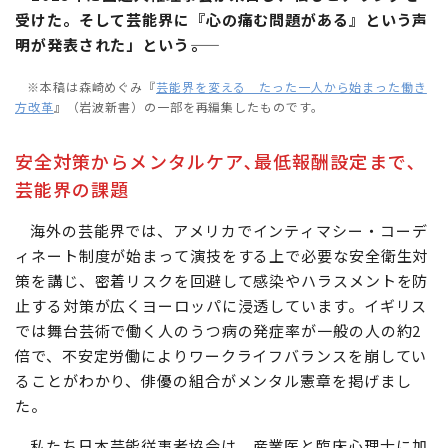
受けた。そして芸能界に『心の痛む問題がある』という声
明が発表された」という――。
※本稿は森崎めぐみ『
芸能界を変える たった一人から始まった働き
方改革
』（岩波新書）の一部を再編集したものです。
安全対策からメンタルケア､最低報酬設定まで､
芸能界の課題
海外の芸能界では、アメリカでインティマシー・コーデ
ィネート制度が始まって演技をする上で必要な安全衛生対
策を講じ、密着リスクを回避して感染やハラスメントを防
止する対策が広くヨーロッパに浸透しています。イギリス
では舞台芸術で働く人のうつ病の発症率が一般の人の約2
倍で、不安定労働によりワークライフバランスを崩してい
ることがわかり、俳優の組合がメンタル憲章を掲げまし
た。
私たち日本芸能従事者協会は、産業医と臨床心理士に加