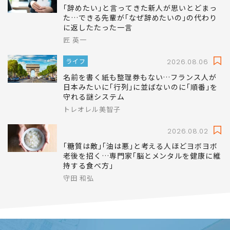
藤井 セイラ
キャリア
2026.08.06
｢辞めたい｣と言ってきた新人が思いとどまっ
た…できる先輩が｢なぜ辞めたいの｣の代わり
に返したたった一言
匠 英一
ライフ
2026.08.06
名前を書く紙も整理券もない…フランス人が
日本みたいに｢行列｣に並ばないのに｢順番｣を
守れる謎システム
トレオレル美智子
2026.08.02
｢糖質は敵｣｢油は悪｣と考える人ほどヨボヨボ
老後を招く…専門家｢脳とメンタルを健康に維
持する食べ方｣
守田 和弘