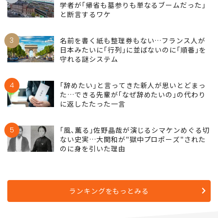
皇室典範の大原則｣
2
そりゃ"帰省離れ"が加速するはずだわ…宗教
学者が｢帰省も墓参りも単なるブームだった｣
と断言するワケ
3
名前を書く紙も整理券もない…フランス人が
日本みたいに｢行列｣に並ばないのに｢順番｣を
守れる謎システム
4
｢辞めたい｣と言ってきた新人が思いとどまっ
た…できる先輩が｢なぜ辞めたいの｣の代わり
に返したたった一言
5
｢風､薫る｣佐野晶哉が演じるシマケンめぐる切
ない史実…大関和が"獄中プロポーズ"された
のに身を引いた理由