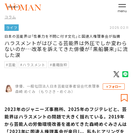
menu
コラム
ライフ
2025.02.11
日本の芸能界は｢性暴力を不問に付す文化｣と国連人権理事会が指摘
ハラスメントがはびこる芸能界は外圧でしか変わら
ないのか…改革を訴えてきた俳優が｢黒船襲来｣に流
した涙
#芸能
#ハラスメント
#書籍抜粋
俳優、一般社団法人日本芸能従事者協会代表理事
+フォロー
森崎 めぐみ （もりさき・めぐみ）
2023年のジャニーズ事務所、2025年のフジテレビと、芸
能界はハラスメントの問題で大きく揺れている。2019年
から芸能人の労働環境改善を進めてきた森崎めぐみさんは
「2023年に国連人権理事会が来日し、私もヒアリングを