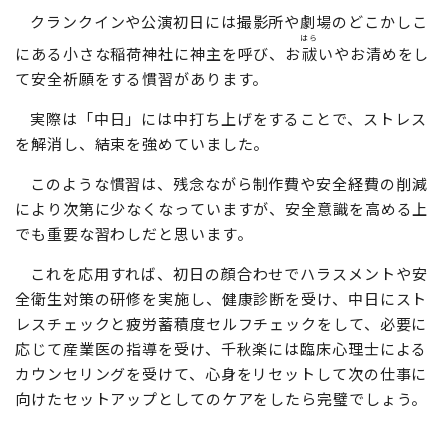
しょにち
なかび
せんしゅうらく
目があり、「
初日
」「
中日
」「
千秋楽
」と呼ばれていま
す。
クランクインや公演初日には撮影所や劇場のどこかしこ
はら
にある小さな稲荷神社に神主を呼び、お
祓
いやお清めをし
て安全祈願をする慣習があります。
実際は「中日」には中打ち上げをすることで、ストレス
を解消し、結束を強めていました。
このような慣習は、残念ながら制作費や安全経費の削減
により次第に少なくなっていますが、安全意識を高める上
でも重要な習わしだと思います。
これを応用すれば、初日の顔合わせでハラスメントや安
全衛生対策の研修を実施し、健康診断を受け、中日にスト
レスチェックと疲労蓄積度セルフチェックをして、必要に
応じて産業医の指導を受け、千秋楽には臨床心理士による
カウンセリングを受けて、心身をリセットして次の仕事に