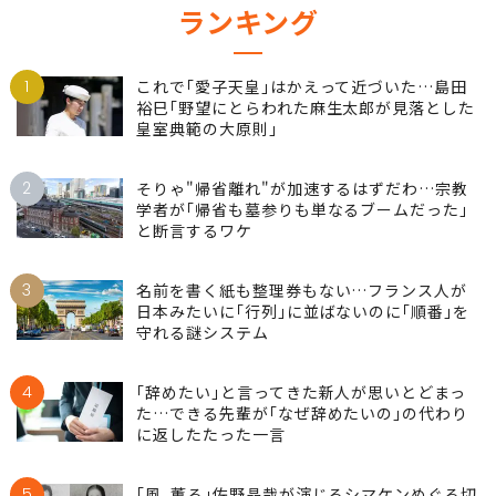
ランキング
1
これで｢愛子天皇｣はかえって近づいた…島田
裕巳｢野望にとらわれた麻生太郎が見落とした
皇室典範の大原則｣
2
そりゃ"帰省離れ"が加速するはずだわ…宗教
学者が｢帰省も墓参りも単なるブームだった｣
と断言するワケ
3
名前を書く紙も整理券もない…フランス人が
日本みたいに｢行列｣に並ばないのに｢順番｣を
守れる謎システム
4
｢辞めたい｣と言ってきた新人が思いとどまっ
た…できる先輩が｢なぜ辞めたいの｣の代わり
に返したたった一言
5
｢風､薫る｣佐野晶哉が演じるシマケンめぐる切