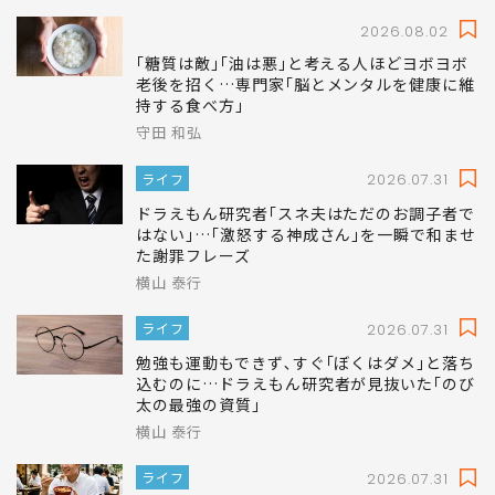
2026.08.02
｢糖質は敵｣｢油は悪｣と考える人ほどヨボヨボ
老後を招く…専門家｢脳とメンタルを健康に維
持する食べ方｣
守田 和弘
ライフ
2026.07.31
ドラえもん研究者｢スネ夫はただのお調子者で
はない｣…｢激怒する神成さん｣を一瞬で和ませ
た謝罪フレーズ
横山 泰行
ライフ
2026.07.31
勉強も運動もできず､すぐ｢ぼくはダメ｣と落ち
込むのに…ドラえもん研究者が見抜いた｢のび
太の最強の資質｣
横山 泰行
ライフ
2026.07.31