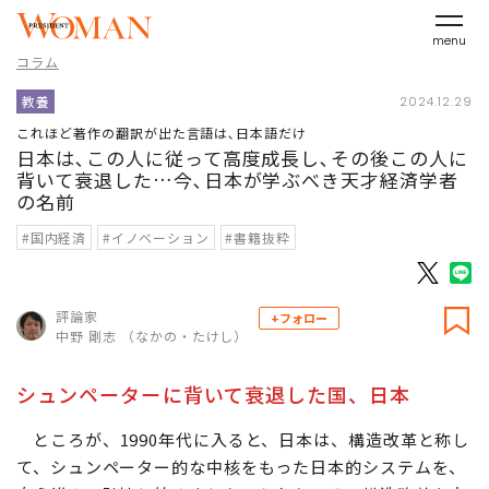
menu
コラム
教養
2024.12.29
これほど著作の翻訳が出た言語は､日本語だけ
日本は､この人に従って高度成長し､その後この人に
背いて衰退した…今､日本が学ぶべき天才経済学者
の名前
#国内経済
#イノベーション
#書籍抜粋
評論家
+フォロー
中野 剛志 （なかの・たけし）
シュンペーターに背いて衰退した国、日本
ところが、1990年代に入ると、日本は、構造改革と称し
て、シュンペーター的な中核をもった日本的システムを、