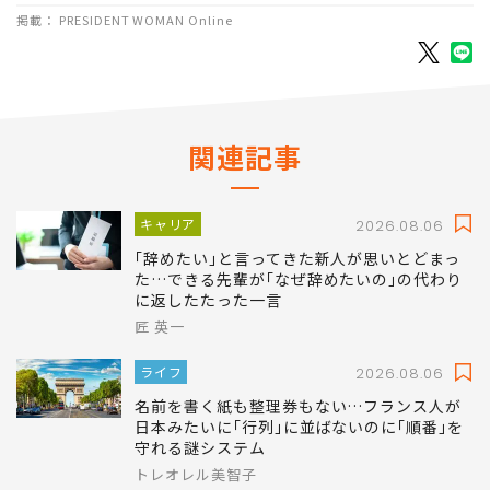
掲載： PRESIDENT WOMAN Online
関連記事
キャリア
2026.08.06
｢辞めたい｣と言ってきた新人が思いとどまっ
た…できる先輩が｢なぜ辞めたいの｣の代わり
に返したたった一言
匠 英一
ライフ
2026.08.06
名前を書く紙も整理券もない…フランス人が
日本みたいに｢行列｣に並ばないのに｢順番｣を
守れる謎システム
トレオレル美智子