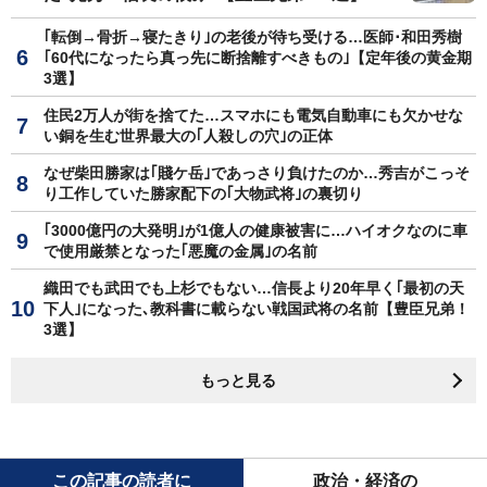
｢転倒→骨折→寝たきり｣の老後が待ち受ける…医師･和田秀樹
｢60代になったら真っ先に断捨離すべきもの｣【定年後の黄金期
3選】
住民2万人が街を捨てた…スマホにも電気自動車にも欠かせな
い銅を生む世界最大の｢人殺しの穴｣の正体
なぜ柴田勝家は｢賤ケ岳｣であっさり負けたのか…秀吉がこっそ
り工作していた勝家配下の｢大物武将｣の裏切り
｢3000億円の大発明｣が1億人の健康被害に…ハイオクなのに車
で使用厳禁となった｢悪魔の金属｣の名前
織田でも武田でも上杉でもない…信長より20年早く｢最初の天
下人｣になった､教科書に載らない戦国武将の名前【豊臣兄弟！
3選】
もっと見る
この記事の読者に
政治・経済の