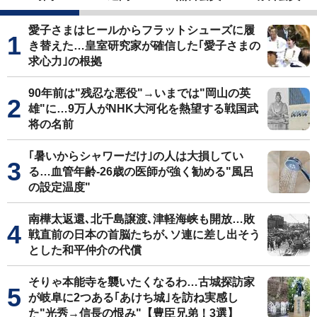
愛子さまはヒールからフラットシューズに履
き替えた…皇室研究家が確信した｢愛子さまの
求心力｣の根拠
90年前は"残忍な悪役"→いまでは"岡山の英
雄"に…9万人がNHK大河化を熱望する戦国武
将の名前
｢暑いからシャワーだけ｣の人は大損してい
る…血管年齢-26歳の医師が強く勧める"風呂
の設定温度"
南樺太返還､北千島譲渡､津軽海峡も開放…敗
戦直前の日本の首脳たちが､ソ連に差し出そう
とした和平仲介の代償
そりゃ本能寺を襲いたくなるわ…古城探訪家
が岐阜に2つある｢あけち城｣を訪ね実感し
た"光秀→信長の恨み"【豊臣兄弟！3選】