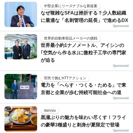
中堅企業にリーズナブルな新提案
なぜ複雑なSFAは挫折する？少人数組織
に最適な「名刺管理の延長」で進めるDX
Sponsored
世界的自動車部品メーカーの挑戦
世界最小約1ナノメートル、アイシンの
｢空気から作る水｣に微粒子工学の専門家
が迫る
Sponsored
官民で挑むHTTアクション
電力を「へらす・つくる・ためる」で東
京都と企業が歩む持続可能社会への道
Sponsored
dancyu
黒瀬ぶりの魅力を味わい尽くす！フライ
の豪華3種盛りと刺身が夏限定で登場
Sponsored