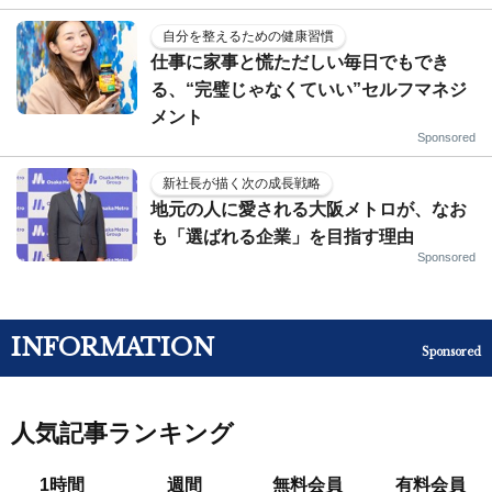
自分を整えるための健康習慣
仕事に家事と慌ただしい毎日でもでき
る、“完璧じゃなくていい”セルフマネジ
メント
Sponsored
新社長が描く次の成長戦略
地元の人に愛される大阪メトロが、なお
も「選ばれる企業」を目指す理由
Sponsored
INFORMATION
Sponsored
人気記事ランキング
1時間
週間
無料会員
有料会員