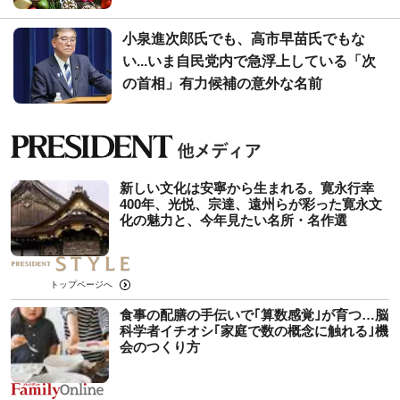
小泉進次郎氏でも、高市早苗氏でもな
い...いま自民党内で急浮上している「次
の首相」有力候補の意外な名前
新しい文化は安寧から生まれる。寛永行幸
400年、光悦、宗達、遠州らが彩った寛永文
化の魅力と、今年見たい名所・名作選
トップページへ
食事の配膳の手伝いで｢算数感覚｣が育つ…脳
科学者イチオシ｢家庭で数の概念に触れる｣機
会のつくり方