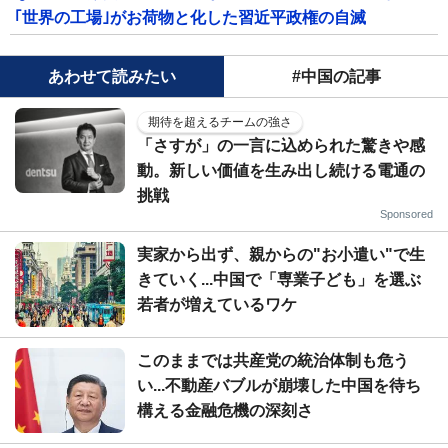
｢世界の工場｣がお荷物と化した習近平政権の自滅
あわせて読みたい
#中国の記事
期待を超えるチームの強さ
「さすが」の一言に込められた驚きや感
動。新しい価値を生み出し続ける電通の
挑戦
Sponsored
実家から出ず、親からの"お小遣い"で生
きていく...中国で「専業子ども」を選ぶ
若者が増えているワケ
このままでは共産党の統治体制も危う
い...不動産バブルが崩壊した中国を待ち
構える金融危機の深刻さ