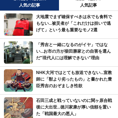
人気の記事
人気記事
大地震でまず確保すべきは水でも食料で
もない...被災者が「これだけは担いで逃
げて」という最も重要なモノ2選
「秀吉と一緒になるのがイヤ」ではな
い...お市の方が柴田勝家との自害を選ん
だ"現代人には理解できない"理由
NHK大河ではとても放送できない...宣教
師に「獣より劣ったもの」と書かれた豊
臣秀吉のおぞましき性欲
石田三成と戦っていないのに関ヶ原合戦
後に大出世...徳川家康が厚い信頼を置い
た「戦国最大の悪人」