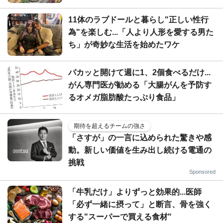
11体のラブドールと暮らし"正しい性行
為"を楽しむ...「人より人形を愛する男た
ち」が奇妙な生活を始めたワケ
パカッと開けて週に1、2個食べるだけ...
がん専門医が勧める「大腸がんを予防す
るオメガ脂肪酸たっぷり食品」
期待を超えるチームの強さ
「さすが」の一言に込められた驚きや感
動。新しい価値を生み出し続ける電通の
挑戦
Sponsored
「牛乳だけ」よりずっと効果的...医師
「必ず一緒に摂って」と断言、骨を強く
する"スーパーで買える食材"