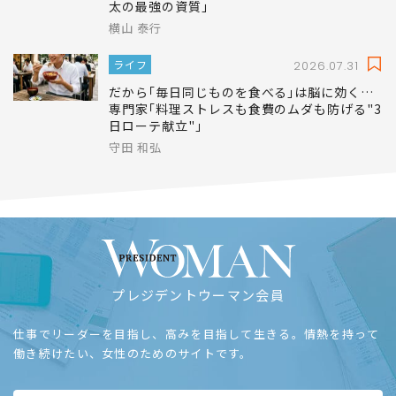
ライフ
2026.07.31
勉強も運動もできず､すぐ｢ぼくはダメ｣と落ち
込むのに…ドラえもん研究者が見抜いた｢のび
太の最強の資質｣
横山 泰行
ライフ
2026.07.31
だから｢毎日同じものを食べる｣は脳に効く…
専門家｢料理ストレスも食費のムダも防げる"3
日ローテ献立"｣
守田 和弘
プレジデントウーマン会員
仕事でリーダーを目指し、高みを目指して生きる。情熱を持って