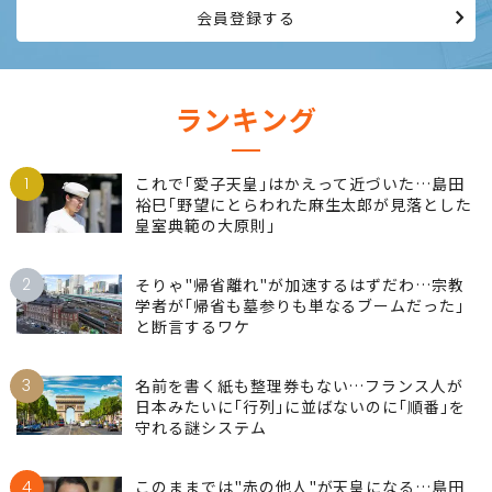
働き続けたい、女性のためのサイトです。
会員登録する
ランキング
1
これで｢愛子天皇｣はかえって近づいた…島田
裕巳｢野望にとらわれた麻生太郎が見落とした
皇室典範の大原則｣
2
そりゃ"帰省離れ"が加速するはずだわ…宗教
学者が｢帰省も墓参りも単なるブームだった｣
と断言するワケ
3
名前を書く紙も整理券もない…フランス人が
日本みたいに｢行列｣に並ばないのに｢順番｣を