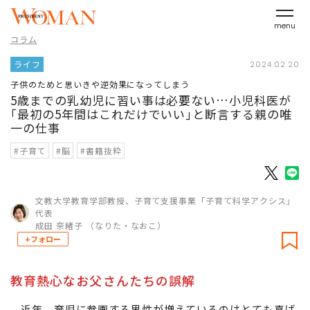
menu
コラム
ライフ
2024.02.20
子供のためと思いきや逆効果になってしまう
5歳までの乳幼児に習い事は必要ない…小児科医が
｢最初の5年間はこれだけでいい｣と断言する親の唯
一の仕事
#子育て
#脳
#書籍抜粋
文教大学教育学部教授、子育て支援事業「子育て科学アクシス」
代表
成田 奈緒子 （なりた・なおこ）
+フォロー
教育熱心なお父さんたちの誤解
近年、育児に参画する男性が増えているのはとても喜ば