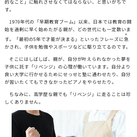
に押されてしぶしぶ従う、という構図もよく目にします。
教育熱心なお父さんたちは、子供が小さいうちから「知
的なこと」に触れさせなくてはならない、と思いがちで
す。
1970年代の「早期教育ブーム」以来、日本では教育の開
始を過剰に早く始めたがる親が、どの世代にも一定数いま
せ
す。「最初の5年で才能が決まる」といったフレーズに
急
かされ、子供を勉強やスポーツなどに駆り立てるのです。
そこにはしばしば、親が、自分が叶えられなかった夢を
子供に託す「リベンジ」の心理が働いています。自分より
良い大学に行かせるためにせっせと塾に通わせたり、自分
が習いたくてもできなかったピアノをやらせたり。
ちなみに、高学歴な親でも「リベンジ」に走ることは珍
しくありません。