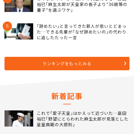
守れる謎システム
4
このままでは"赤の他人"が天皇になる…島田
裕巳｢麻生太郎が天皇家の長子より"36親等の
養子"を選ぶワケ｣
5
｢辞めたい｣と言ってきた新人が思いとどまっ
た…できる先輩が｢なぜ辞めたいの｣の代わり
に返したたった一言
ランキングをもっとみる
新着記事
これで｢愛子天皇｣はかえって近づいた…島田