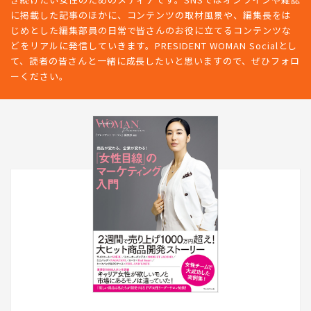
PRESIDENT WOMANは、新しい時代のリーダーとして情熱的に働
き続けたい女性のためのメディアです。SNSではオンラインや雑誌
に掲載した記事のほかに、コンテンツの取材風景や、編集長をは
じめとした編集部員の日常で皆さんのお役に立てるコンテンツな
どをリアルに発信していきます。PRESIDENT WOMAN Socialとし
て、読者の皆さんと一緒に成長したいと思いますので、ぜひフォロ
ーください。