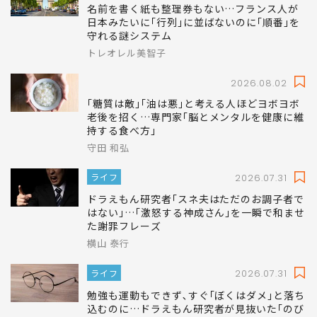
匠 英一
ライフ
2026.08.06
名前を書く紙も整理券もない…フランス人が
日本みたいに｢行列｣に並ばないのに｢順番｣を
守れる謎システム
トレオレル美智子
2026.08.02
｢糖質は敵｣｢油は悪｣と考える人ほどヨボヨボ
老後を招く…専門家｢脳とメンタルを健康に維
持する食べ方｣
守田 和弘
ライフ
2026.07.31
ドラえもん研究者｢スネ夫はただのお調子者で
はない｣…｢激怒する神成さん｣を一瞬で和ませ
た謝罪フレーズ
横山 泰行