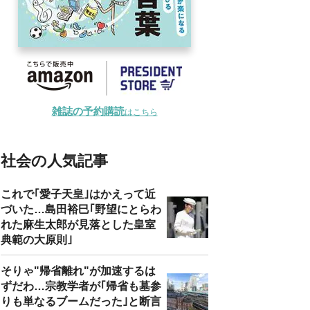
雑誌の予約購読
はこちら
社会の人気記事
これで｢愛子天皇｣はかえって近
づいた…島田裕巳｢野望にとらわ
れた麻生太郎が見落とした皇室
典範の大原則｣
そりゃ"帰省離れ"が加速するは
ずだわ…宗教学者が｢帰省も墓参
りも単なるブームだった｣と断言