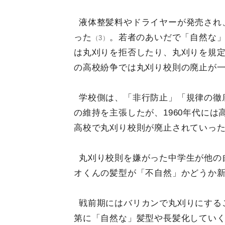
液体整髪料やドライヤーが発売され
った
。若者のあいだで「自然な
（3）
は丸刈りを拒否したり、丸刈りを規定
の高校紛争では丸刈り校則の廃止が
学校側は、「非行防止」「規律の徹
の維持を主張したが、1960年代に
高校で丸刈り校則が廃止されていっ
丸刈り校則を嫌がった中学生が他の
オくんの髪型が「不自然」かどうか
戦前期にはバリカンで丸刈りにする
第に「自然な」髪型や長髪化してい