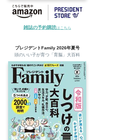
雑誌の予約購読
はこちら
プレジデントFamily 2026年夏号
頭のいい子が育つ「育脳」大百科