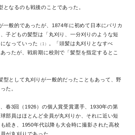
型となるのも戦後のことであった。
一般的であったが、1874年に初めて日本にバリカ
と、子どもの髪型は「丸刈り、一分刈りのような短
」になっていった
。「頭髪は丸刈りとなすべ
（1）
もあったが、戦前期に校則で「髪型を指定するとこ
髪型として丸刈りが一般的だったこともあって、野
あった。
商、春3回（1926）の個人賞受賞選手、1930年の第
野球部員はほとんど全員が丸刈りか、それに近い短
も続き、1950年代以降も大会時に撮影された高校
全員が丸刈りであった。