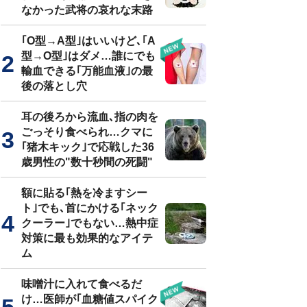
なかった武将の哀れな末路
｢O型→A型｣はいいけど､｢A
型→O型｣はダメ…誰にでも
輸血できる｢万能血液｣の最
後の落とし穴
耳の後ろから流血､指の肉を
ごっそり食べられ…クマに
｢猪木キック｣で応戦した36
歳男性の"数十秒間の死闘"
額に貼る｢熱を冷ますシー
ト｣でも､首にかける｢ネック
クーラー｣でもない…熱中症
対策に最も効果的なアイテ
ム
味噌汁に入れて食べるだ
け…医師が｢血糖値スパイク