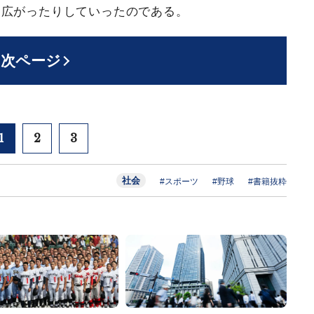
も広がったりしていったのである。
次ページ
1
2
3
社会
#スポーツ
#野球
#書籍抜粋