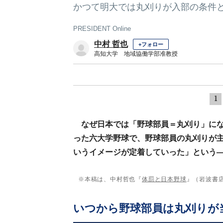
かつて明大では丸刈りが入部の条件
PRESIDENT Online
中村 哲也
+フォロー
高知大学 地域協働学部准教授
1
なぜ日本では「野球部員＝丸刈り」に
った六大学野球で、野球部員の丸刈りが
いうイメージが定着していった」という
※本稿は、中村哲也『
体罰と日本野球
』（岩波書
いつから野球部員は丸刈りが