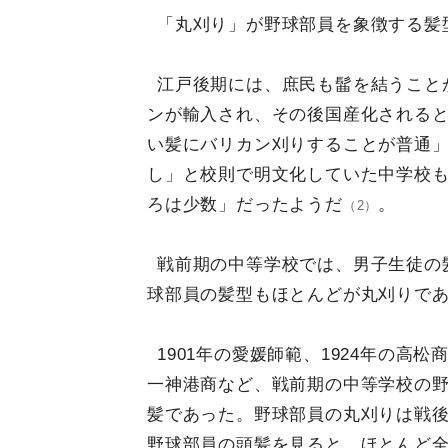
「丸刈り」が野球部員を象徴する髪
江戸後期には、庶民も髷を結うことが
ンが輸入され、その後国産化される
い髪にバリカン刈りすることが普通
し」と校則で明文化していた中学校
ろは少数」だったようだ
。
（2）
戦前期の中等学校では、男子生徒の
球部員の髪型もほとんどが丸刈りで
1901年の愛媛師範、1924年の高松
一神港商など、戦前期の中等学校の
髪であった。野球部員の丸刈りは戦後
野球部員の頭髪を見ると、ほとんど