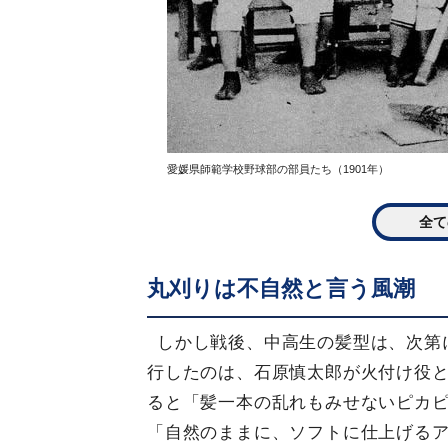
愛媛県師範学校野球部の部員たち（1901年）
全て
丸刈りは不自然と言う風潮
しかし戦後、中高生の髪型は、次第に
行したのは、石原慎太郎が火付け役と
ると「髪一本の乱れもみせないピカ
「自然のままに、ソフトに仕上げる