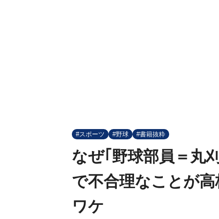
#スポーツ
#野球
#書籍抜粋
なぜ｢野球部員＝丸
で不合理なことが高
ワケ