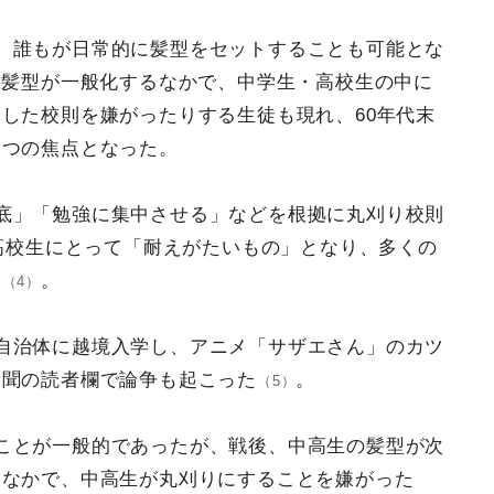
、誰もが日常的に髪型をセットすることも可能とな
」髪型が一般化するなかで、中学生・高校生の中に
した校則を嫌がったりする生徒も現れ、60年代末
一つの焦点となった。
底」「勉強に集中させる」などを根拠に丸刈り校則
は高校生にとって「耐えがたいもの」となり、多くの
た
。
（4）
自治体に越境入学し、アニメ「サザエさん」のカツ
新聞の読者欄で論争も起こった
。
（5）
ことが一般的であったが、戦後、中高生の髪型が次
くなかで、中高生が丸刈りにすることを嫌がった