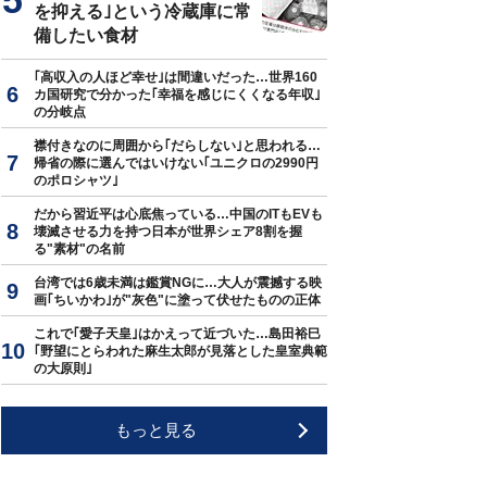
を抑える｣という冷蔵庫に常
備したい食材
｢高収入の人ほど幸せ｣は間違いだった…世界160
カ国研究で分かった｢幸福を感じにくくなる年収｣
の分岐点
襟付きなのに周囲から｢だらしない｣と思われる…
帰省の際に選んではいけない｢ユニクロの2990円
のポロシャツ｣
だから習近平は心底焦っている…中国のITもEVも
壊滅させる力を持つ日本が世界シェア8割を握
る"素材"の名前
台湾では6歳未満は鑑賞NGに…大人が震撼する映
画｢ちいかわ｣が"灰色"に塗って伏せたものの正体
これで｢愛子天皇｣はかえって近づいた…島田裕巳
｢野望にとらわれた麻生太郎が見落とした皇室典範
の大原則｣
もっと見る