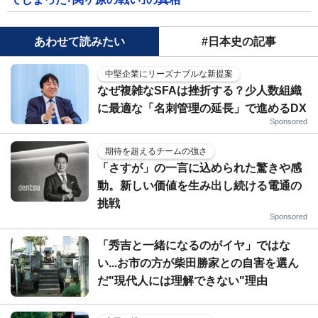
あわせて読みたい
#日本史の記事
中堅企業にリーズナブルな新提案
なぜ複雑なSFAは挫折する？少人数組織
に最適な「名刺管理の延長」で進めるDX
Sponsored
期待を超えるチームの強さ
「さすが」の一言に込められた驚きや感
動。新しい価値を生み出し続ける電通の
挑戦
Sponsored
「秀吉と一緒になるのがイヤ」ではな
い...お市の方が柴田勝家との自害を選ん
だ"現代人には理解できない"理由