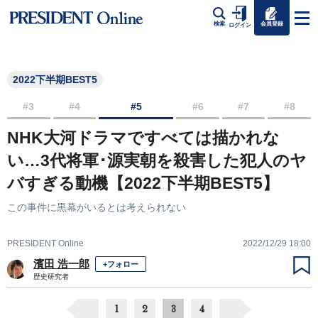
会員登録
検索
ログイン
2022下半期BEST5
#3
#4
#5
#6
#7
#8
NHK大河ドラマですべては描かれな
い…3代将軍･源実朝を殺害した犯人のヤ
バすぎる動機【2022下半期BEST5】
この事件に黒幕がいるとは考えられない
PRESIDENT Online
2022/12/29 18:00
濱田 浩一郎
+フォロー
歴史研究者
1
2
3
4