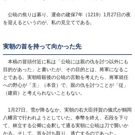
公暁の焦りは募り、運命の建保7年（1219）1月27日の夜
を迎えるというのが、私の見立てである。
実朝の首を持って向かった先
本稿の冒頭付近に私は「公暁には親の仇を討つ以外にも
目的があった」と書いたが、その目的とは、将軍になるこ
とである。実朝暗殺後の公暁の言動を考えたら、将軍就任
への野心が「主」（本音）で、親の仇を討つことが「従」
（建前）と考えられないこともない。
1月27日、雪が降るなか、実朝の右大臣拝賀の儀式が鶴岡
八幡宮で行われようとしていた。奉幣を終え、石段を下り
て、林立する公卿に会釈して通る実朝に公暁は刀で襲いか
かる。そして、首を討ち取り、逃亡するのであった。