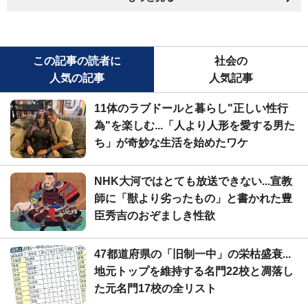
この記事の読者に
社会の
人気の記事
人気記事
11体のラブドールと暮らし"正しい性行
為"を楽しむ...「人より人形を愛する男た
ち」が奇妙な生活を始めたワケ
NHK大河ではとても放送できない...宣教
師に「獣より劣ったもの」と書かれた豊
臣秀吉のおぞましき性欲
47都道府県の「旧制一中」の栄枯盛衰...
地元トップを維持する名門22校と凋落し
た元名門17校の全リスト