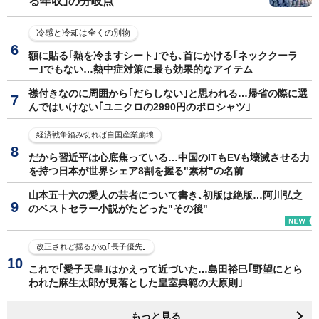
る年収｣の分岐点
冷感と冷却は全くの別物
額に貼る｢熱を冷ますシート｣でも､首にかける｢ネッククーラ
ー｣でもない…熱中症対策に最も効果的なアイテム
襟付きなのに周囲から｢だらしない｣と思われる…帰省の際に選
んではいけない｢ユニクロの2990円のポロシャツ｣
経済戦争踏み切れば自国産業崩壊
だから習近平は心底焦っている…中国のITもEVも壊滅させる力
を持つ日本が世界シェア8割を握る"素材"の名前
山本五十六の愛人の芸者について書き､初版は絶版…阿川弘之
のベストセラー小説がたどった"その後"
改正されど揺るがぬ｢長子優先｣
これで｢愛子天皇｣はかえって近づいた…島田裕巳｢野望にとら
われた麻生太郎が見落とした皇室典範の大原則｣
もっと見る