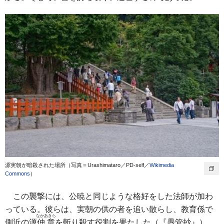
源実朝が暗殺された場所（写真＝Urashimataro／PD-self／
Wikimedia
Commons
）
この襲撃には、公暁と同じような格好をした法師が加わ
っている。彼らは、実朝の供の者を追い散らし、教育係で
なかあきら
側近の源
仲章
を斬り殺す役割を果たした（『愚管抄』）。