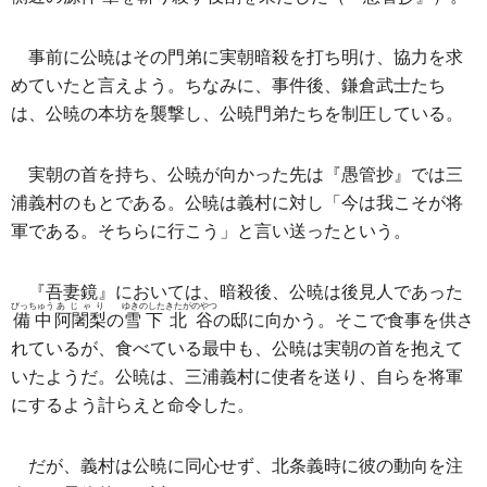
事前に公暁はその門弟に実朝暗殺を打ち明け、協力を求
めていたと言えよう。ちなみに、事件後、鎌倉武士たち
は、公暁の本坊を襲撃し、公暁門弟たちを制圧している。
実朝の首を持ち、公暁が向かった先は『愚管抄』では三
浦義村のもとである。公暁は義村に対し「今は我こそが将
軍である。そちらに行こう」と言い送ったという。
『吾妻鏡』においては、暗殺後、公暁は後見人であった
びっちゅう
あじゃり
ゆきのした
きたがのやつ
備中
阿闍梨
の
雪下
北谷
の邸に向かう。そこで食事を供さ
れているが、食べている最中も、公暁は実朝の首を抱えて
いたようだ。公暁は、三浦義村に使者を送り、自らを将軍
にするよう計らえと命令した。
だが、義村は公暁に同心せず、北条義時に彼の動向を注