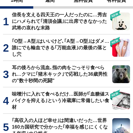
1時間
週間
無料会員
有料会員
信長を支える四天王の一人だったのに…秀吉
にハメられて｢清須会議｣に出席できなかった
武将の哀れな末路
｢O型→A型｣はいいけど､｢A型→O型｣はダメ…
誰にでも輸血できる｢万能血液｣の最後の落と
し穴
耳の後ろから流血､指の肉をごっそり食べら
れ…クマに｢猪木キック｣で応戦した36歳男性
の"数十秒間の死闘"
味噌汁に入れて食べるだけ…医師が｢血糖値ス
パイクを抑える｣という冷蔵庫に常備したい食
材
｢高収入の人ほど幸せ｣は間違いだった…世界
160カ国研究で分かった｢幸福を感じにくくな