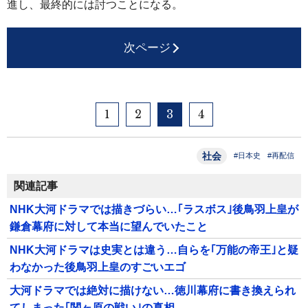
進し、最終的には討つことになる。
次ページ
1
2
3
4
社会
#日本史
#再配信
関連記事
NHK大河ドラマでは描きづらい…｢ラスボス｣後鳥羽上皇が
鎌倉幕府に対して本当に望んでいたこと
NHK大河ドラマは史実とは違う…自らを｢万能の帝王｣と疑
わなかった後鳥羽上皇のすごいエゴ
大河ドラマでは絶対に描けない…徳川幕府に書き換えられ
てしまった｢関ヶ原の戦い｣の真相