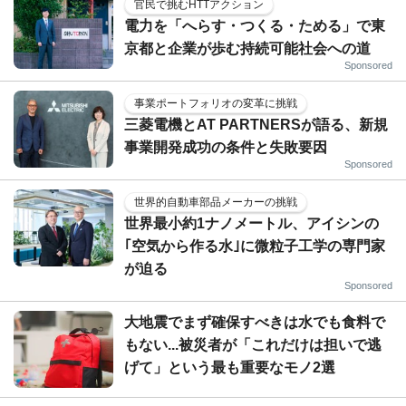
官民で挑むHTTアクション
電力を「へらす・つくる・ためる」で東
京都と企業が歩む持続可能社会への道
Sponsored
事業ポートフォリオの変革に挑戦
三菱電機とAT PARTNERSが語る、新規
事業開発成功の条件と失敗要因
Sponsored
世界的自動車部品メーカーの挑戦
世界最小約1ナノメートル、アイシンの
｢空気から作る水｣に微粒子工学の専門家
が迫る
Sponsored
大地震でまず確保すべきは水でも食料で
もない...被災者が「これだけは担いで逃
げて」という最も重要なモノ2選