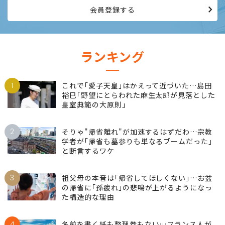
会員登録する
ランキング
1
これで｢愛子天皇｣はかえって近づいた…島田
裕巳｢野望にとらわれた麻生太郎が見落とした
皇室典範の大原則｣
2
そりゃ"帰省離れ"が加速するはずだわ…宗教
学者が｢帰省も墓参りも単なるブームだった｣
と断言するワケ
3
祖父母の本音は｢帰省してほしくない｣…お盆
の帰省に｢孫疲れ｣の悲鳴が上がるようになっ
た構造的な理由
4
名前を書く紙も整理券もない…フランス人が