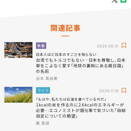
関連記事
教養
2025.06.10
日本人ほど日本のすごさを知らない
台湾でもトルコでもない…日本を尊敬し､日本
車をこよなく愛す｢地球の裏側にある親日国｣
の名前
谷本 真由美
ライフ
2024.11.16
｢もはや､私たちは石油を食べているのだ｣
1kcalの米を作るのに2.6kcalのエネルギーが
必要…エコノミストが畑仕事で気づいた｢自給
自足についての絶望｣
崔 真淑