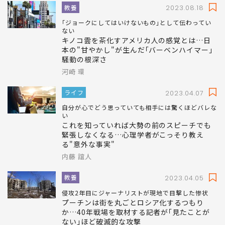
教養
2023.08.18
｢ジョークにしてはいけないもの｣として伝わってい
ない
キノコ雲を茶化すアメリカ人の感覚とは…日
本の"甘やかし"が生んだ｢バーベンハイマー｣
騒動の根深さ
河崎 環
ライフ
2023.04.07
自分が心でどう思っていても相手には驚くほどバレな
い
これを知っていれば大勢の前のスピーチでも
緊張しなくなる…心理学者がこっそり教え
る"意外な事実"
内藤 誼人
教養
2023.04.05
侵攻2年目にジャーナリストが現地で目撃した惨状
プーチンは街を丸ごとロシア化するつもり
か…40年戦場を取材する記者が｢見たことが
ない｣ほど破滅的な攻撃