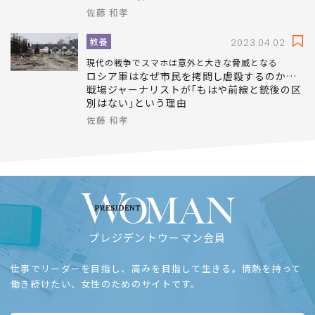
佐藤 和孝
教養
2023.04.02
現代の戦争でスマホは意外と大きな脅威となる
ロシア軍はなぜ市民を拷問し虐殺するのか…
戦場ジャーナリストが｢もはや前線と銃後の区
別はない｣という理由
佐藤 和孝
プレジデントウーマン会員
仕事でリーダーを目指し、高みを目指して生きる。情熱を持って
働き続けたい、女性のためのサイトです。