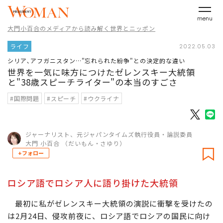
menu
大門小百合のメディアから読み解く世界とニッポン
ライフ
2022.05.03
シリア､アフガニスタン…"忘れられた紛争"との決定的な違い
世界を一気に味方につけたゼレンスキー大統領
と"38歳スピーチライター"の本当のすごさ
#国際問題
#スピーチ
#ウクライナ
ジャーナリスト、元ジャパンタイムズ執行役員・論説委員
大門 小百合 （だいもん・さゆり）
+フォロー
ロシア語でロシア人に語り掛けた大統領
最初に私がゼレンスキー大統領の演説に衝撃を受けたの
は2月24日、侵攻前夜に、ロシア語でロシアの国民に向け