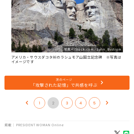
写真＝iStock.com／Lynn_Bystrom
アメリカ・サウスダコタ州のラシュモア山国立記念碑 ※写真は
イメージです
次のページ
「攻撃された記憶」で共感を呼ぶ
1
2
3
4
5
掲載： PRESIDENT WOMAN Online