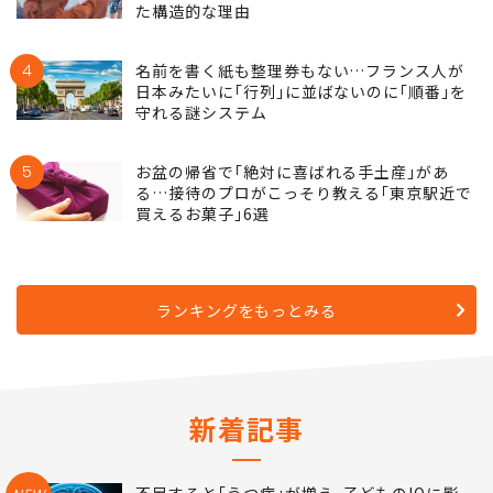
た構造的な理由
4
名前を書く紙も整理券もない…フランス人が
日本みたいに｢行列｣に並ばないのに｢順番｣を
守れる謎システム
5
お盆の帰省で｢絶対に喜ばれる手土産｣があ
る…接待のプロがこっそり教える｢東京駅近で
買えるお菓子｣6選
ランキングをもっとみる
新着記事
不足すると｢うつ病｣が増え､子どものIQに影