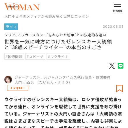
menu
大門小百合のメディアから読み解く世界とニッポン
ライフ
2022.05.03
シリア､アフガニスタン…"忘れられた紛争"との決定的な違い
世界を一気に味方につけたゼレンスキー大統領
と"38歳スピーチライター"の本当のすごさ
#国際問題
#スピーチ
#ウクライナ
ジャーナリスト、元ジャパンタイムズ執行役員・論説委員
大門 小百合 （だいもん・さゆり）
+フォロー
ウクライナのゼレンスキー大統領は、ロシア侵攻が始まっ
てから連日、オンラインを駆使して世界に支援を呼び掛け
ている。ジャーナリストの大門小百合さんは「大統領の演
説はさまざまなスピーチの手法を駆使し、内容も非常によ
く練られている。それは、世界から“忘れられない”ため