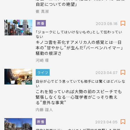
自足についての絶望｣
崔 真淑
教養
2023.08.18
｢ジョークにしてはいけないもの｣として伝わってい
ない
キノコ雲を茶化すアメリカ人の感覚とは…日
本の"甘やかし"が生んだ｢バーベンハイマー｣
騒動の根深さ
河崎 環
ライフ
2023.04.07
自分が心でどう思っていても相手には驚くほどバレな
い
これを知っていれば大勢の前のスピーチでも
緊張しなくなる…心理学者がこっそり教え
る"意外な事実"
内藤 誼人
教養
2023.04.05