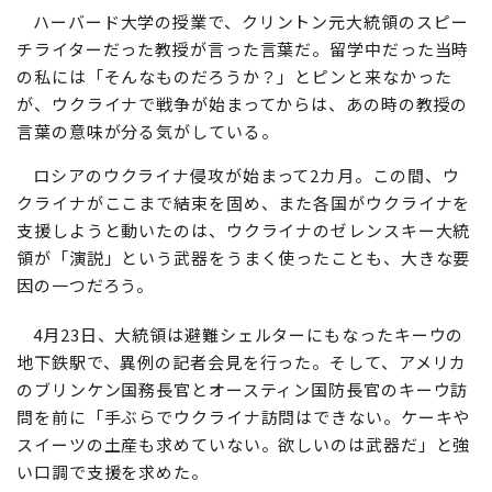
ハーバード大学の授業で、クリントン元大統領のスピー
チライターだった教授が言った言葉だ。留学中だった当時
の私には「そんなものだろうか？」とピンと来なかった
が、ウクライナで戦争が始まってからは、あの時の教授の
言葉の意味が分る気がしている。
ロシアのウクライナ侵攻が始まって2カ月。この間、ウ
クライナがここまで結束を固め、また各国がウクライナを
支援しようと動いたのは、ウクライナのゼレンスキー大統
領が「演説」という武器をうまく使ったことも、大きな要
因の一つだろう。
4月23日、大統領は避難シェルターにもなったキーウの
地下鉄駅で、異例の記者会見を行った。そして、アメリカ
のブリンケン国務長官とオースティン国防長官のキーウ訪
問を前に「手ぶらでウクライナ訪問はできない。ケーキや
スイーツの土産も求めていない。欲しいのは武器だ」と強
い口調で支援を求めた。