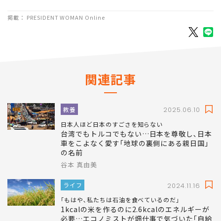
掲載： PRESIDENT WOMAN Online
関連記事
教養
2025.06.10
日本人ほど日本のすごさを知らない
台湾でもトルコでもない…日本を尊敬し､日本
車をこよなく愛す｢地球の裏側にある親日国｣
の名前
谷本 真由美
ライフ
2024.11.16
｢もはや､私たちは石油を食べているのだ｣
1kcalの米を作るのに2.6kcalのエネルギーが
必要…エコノミストが畑仕事で気づいた｢自給