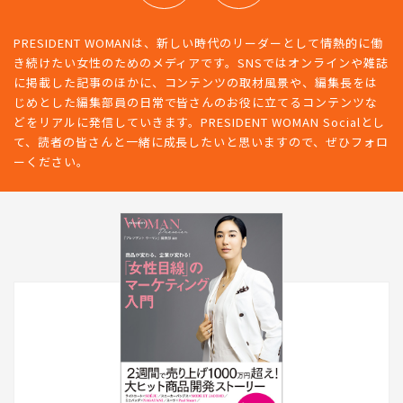
PRESIDENT WOMANは、新しい時代のリーダーとして情熱的に働
き続けたい女性のためのメディアです。SNSではオンラインや雑誌
に掲載した記事のほかに、コンテンツの取材風景や、編集長をは
じめとした編集部員の日常で皆さんのお役に立てるコンテンツな
どをリアルに発信していきます。PRESIDENT WOMAN Socialとし
て、読者の皆さんと一緒に成長したいと思いますので、ぜひフォロ
ーください。