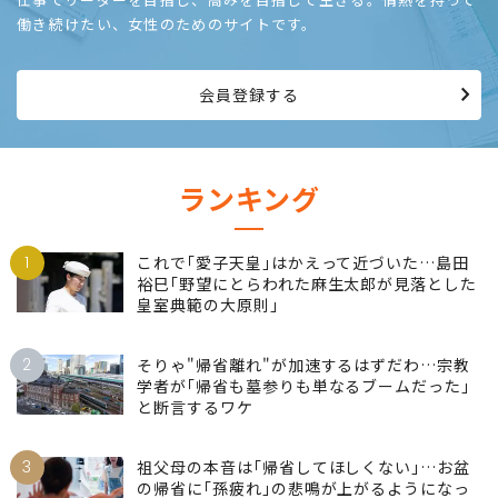
働き続けたい、女性のためのサイトです。
会員登録する
ランキング
1
これで｢愛子天皇｣はかえって近づいた…島田
裕巳｢野望にとらわれた麻生太郎が見落とした
皇室典範の大原則｣
2
そりゃ"帰省離れ"が加速するはずだわ…宗教
学者が｢帰省も墓参りも単なるブームだった｣
と断言するワケ
3
祖父母の本音は｢帰省してほしくない｣…お盆
の帰省に｢孫疲れ｣の悲鳴が上がるようになっ