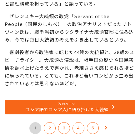
と論理構成を担っている」と語っている。
ゼレンスキー大統領の政党「Servant of the
People（国民のしもべ）」の政治アナリストだったリト
ヴィン氏は、戦争当初からウクライナ大統領官邸に住み込
み、今では毎日大統領の考えを引き出しているという。
喜劇役者から政治家に転じた44歳の大統領と、38歳のス
ピーチライター。大統領の演説は、相手国の歴史や国民感
情を調べ上げたうえで書かれ、老練ささえ感じられるほど
に練られている。とても、これほど若いコンビから生み出
されているとは思えないほどだ。
次のページ
ロシア語でロシア人に語り掛けた大統領
1
2
3
4
5