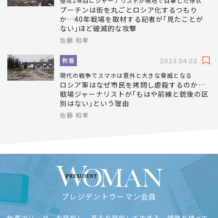
侵攻2年目にジャーナリストが現地で目撃した惨状
プーチンは街を丸ごとロシア化するつもり
か…40年戦場を取材する記者が｢見たことが
ない｣ほど破滅的な攻撃
佐藤 和孝
教養
2023.04.02
現代の戦争でスマホは意外と大きな脅威となる
ロシア軍はなぜ市民を拷問し虐殺するのか…
戦場ジャーナリストが｢もはや前線と銃後の区
別はない｣という理由
佐藤 和孝
プレジデントウーマン会員
仕事でリーダーを目指し、高みを目指して生きる。情熱を持って