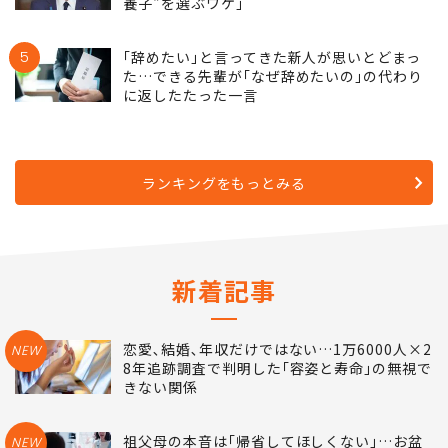
養子"を選ぶワケ｣
5
｢辞めたい｣と言ってきた新人が思いとどまっ
た…できる先輩が｢なぜ辞めたいの｣の代わり
に返したたった一言
ランキングをもっとみる
新着記事
恋愛､結婚､年収だけではない…1万6000人×2
NEW
8年追跡調査で判明した｢容姿と寿命｣の無視で
きない関係
祖父母の本音は｢帰省してほしくない｣…お盆
NEW