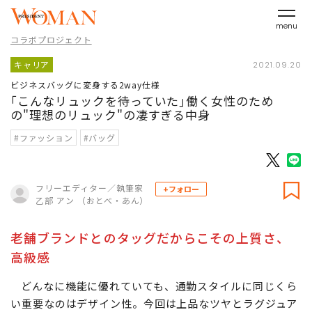
menu
コラボプロジェクト
キャリア
2021.09.20
ビジネスバッグに変身する2way仕様
｢こんなリュックを待っていた｣働く女性のため
の"理想のリュック"の凄すぎる中身
#ファッション
#バッグ
フリーエディター／執筆家
+フォロー
乙部 アン （おとべ・あん）
老舗ブランドとのタッグだからこその上質さ、
高級感
どんなに機能に優れていても、通勤スタイルに同じくら
い重要なのはデザイン性。今回は上品なツヤとラグジュア