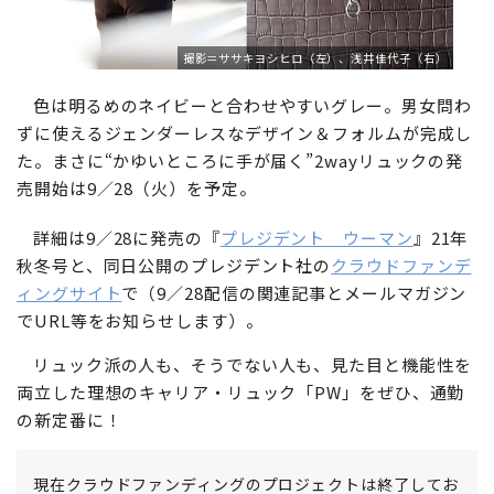
撮影＝ササキヨシヒロ（左）、浅井佳代子（右）
色は明るめのネイビーと合わせやすいグレー。男女問わ
ずに使えるジェンダーレスなデザイン＆フォルムが完成し
た。まさに“かゆいところに手が届く”2wayリュックの発
売開始は9／28（火）を予定。
詳細は9／28に発売の『
プレジデント ウーマン
』21年
秋冬号と、同日公開のプレジデント社の
クラウドファンデ
ィングサイト
で（9／28配信の関連記事とメールマガジン
でURL等をお知らせします）。
リュック派の人も、そうでない人も、見た目と機能性を
両立した理想のキャリア・リュック「PW」をぜひ、通勤
の新定番に！
現在クラウドファンディングのプロジェクトは終了してお