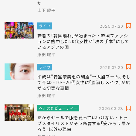
か
山下 慶子
ライフ
2026.07.20
若者の｢韓国離れ｣が始まった…韓国ファッシ
ョンに熱中した20代女性が"次の手本"にして
いるアジアの国
原田 曜平
ライフ
2026.07.20
平成は"安室奈美恵の細眉"→太眉ブーム､そし
て今は…10～20代女性に｢眉消しメイク｣が広
がる切実な事情
原田 曜平
ヘルス＆ビューティー
2026.03.28
だからセールで服を買ってはいけない…トッ
プスタイリストがそう断言する｢安かろう悪か
ろう｣以外の理由