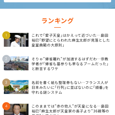
ランキング
1
これで｢愛子天皇｣はかえって近づいた…島田
裕巳｢野望にとらわれた麻生太郎が見落とした
皇室典範の大原則｣
2
そりゃ"帰省離れ"が加速するはずだわ…宗教
学者が｢帰省も墓参りも単なるブームだった｣
と断言するワケ
3
名前を書く紙も整理券もない…フランス人が
日本みたいに｢行列｣に並ばないのに｢順番｣を
守れる謎システム
4
このままでは"赤の他人"が天皇になる…島田
裕巳｢麻生太郎が天皇家の長子より"36親等の