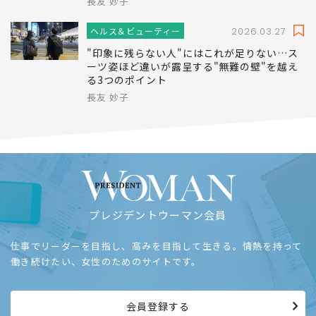
長友 妙子
ヘルス＆ビューティー
2026.03.27
"印象に残らない人"にはこれが足りない…ス
ーツ姿ほど違いが露呈する"無難の壁"を越え
る3つのポイント
長友 妙子
プレジデントウーマン会員
仕事でリーダーを目指し、高みを目指して生きる。情熱を持って
働き続けたい、女性のためのサイトです。
会員登録する