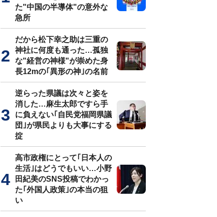
た"中国の半導体"の意外な
急所
だから松下幸之助は三重の
神社に何度も通った…孤独
な"経営の神様"が崇めた身
長12mの｢異形の神｣の名前
逆らった県議は次々と姿を
消した…麻生太郎ですら手
に負えない｢自民党福岡県議
団｣が県民よりも大事にする
掟
高市政権にとって｢日本人の
生活｣はどうでもいい…小野
田紀美のSNS投稿でわかっ
た｢外国人政策｣の本当の狙
い