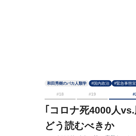
和田秀樹のバカ人類学
#国内政治
#緊急事態
#18
#19
#
｢コロナ死4000人v
どう読むべきか