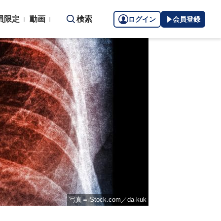
員限定
動画
検索
ログイン
会員登録
写真＝iStock.com／da-kuk