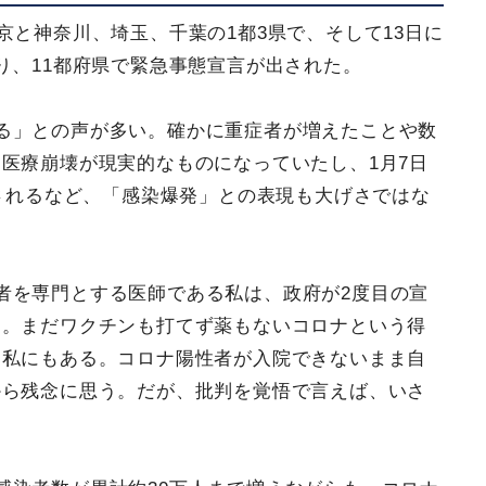
京と神奈川、埼玉、千葉の1都3県で、そして13日に
り、11都府県で緊急事態宣言が出された。
る」との声が多い。確かに重症者が増えたことや数
医療崩壊が現実的なものになっていたし、1月7日
認されるなど、「感染爆発」との表現も大げさではな
者を専門とする医師である私は、政府が2度目の宣
た。まだワクチンも打てず薬もないコロナという得
は私にもある。コロナ陽性者が入院できないまま自
から残念に思う。だが、批判を覚悟で言えば、いさ