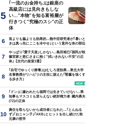
｢一流のお金持ち｣は銀座の
高級店には見向きもしな
い…"本物"を知る富裕層が
行きつく"究極のスシ"の正
体
首よりも脇よりも効果的…熱中症研究者が｢暑いと
きは真っ先にここを冷やせ｣という意外な体の部位
やっぱり｢愛子天皇｣しかない…島田裕巳｢国民が秋
篠宮家と悠仁さまに抱く"拭いきれない不安"の正
体｣【次代の皇室3選】
｢自宅でゆっくり静養｣はむしろ逆効果…東北大学
名誉教授がリハビリの主役に据えた｢腎臓を強くす
る歩き方｣
｢ドン｣に嫌われたら福岡では生きていけない…県
知事もマスコミも逆らえない絶対権力者･藏内勇夫
(72)の正体
責任を取らないから成功者になれた…｢とんねる
ず｣｢おニャン子｣｢AKB｣とヒットを出し続けた秋
元康の哲学