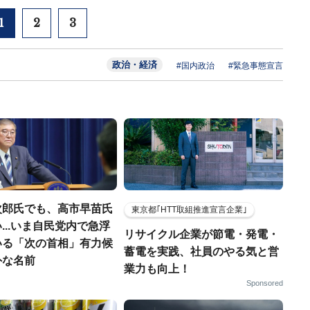
1
2
3
政治・経済
#国内政治
#緊急事態宣言
次郎氏でも、高市早苗氏
東京都｢HTT取組推進宣言企業｣
...いま自民党内で急浮
リサイクル企業が節電・発電・
いる「次の首相」有力候
蓄電を実践、社員のやる気と営
外な名前
業力も向上！
Sponsored