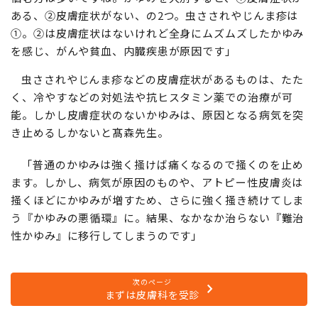
ある、②皮膚症状がない、の2つ。虫さされやじんま疹は
①。②は皮膚症状はないけれど全身にムズムズしたかゆみ
を感じ、がんや貧血、内臓疾患が原因です」
虫さされやじんま疹などの皮膚症状があるものは、たた
く、冷やすなどの対処法や抗ヒスタミン薬での治療が可
能。しかし皮膚症状のないかゆみは、原因となる病気を突
き止めるしかないと髙森先生。
「普通のかゆみは強く掻けば痛くなるので掻くのを止め
ます。しかし、病気が原因のものや、アトピー性皮膚炎は
掻くほどにかゆみが増すため、さらに強く掻き続けてしま
う『かゆみの悪循環』に。結果、なかなか治らない『難治
性かゆみ』に移行してしまうのです」
次のページ
まずは皮膚科を受診