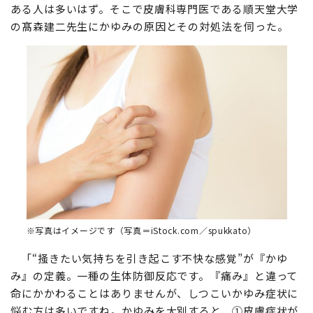
ある人は多いはず。そこで皮膚科専門医である順天堂大学
の髙森建二先生にかゆみの原因とその対処法を伺った。
※写真はイメージです（写真＝iStock.com／spukkato）
「“掻きたい気持ちを引き起こす不快な感覚”が『かゆ
み』の定義。一種の生体防御反応です。『痛み』と違って
命にかかわることはありませんが、しつこいかゆみ症状に
悩む方は多いですね。かゆみを大別すると、①皮膚症状が