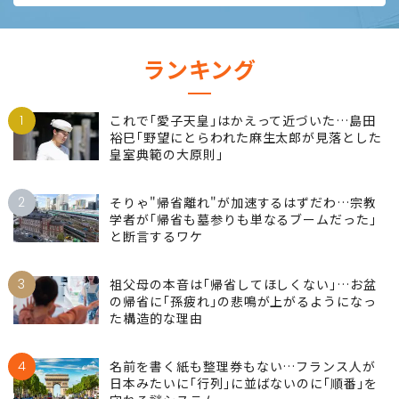
ランキング
1
これで｢愛子天皇｣はかえって近づいた…島田
裕巳｢野望にとらわれた麻生太郎が見落とした
皇室典範の大原則｣
2
そりゃ"帰省離れ"が加速するはずだわ…宗教
学者が｢帰省も墓参りも単なるブームだった｣
と断言するワケ
3
祖父母の本音は｢帰省してほしくない｣…お盆
の帰省に｢孫疲れ｣の悲鳴が上がるようになっ
た構造的な理由
4
名前を書く紙も整理券もない…フランス人が
日本みたいに｢行列｣に並ばないのに｢順番｣を