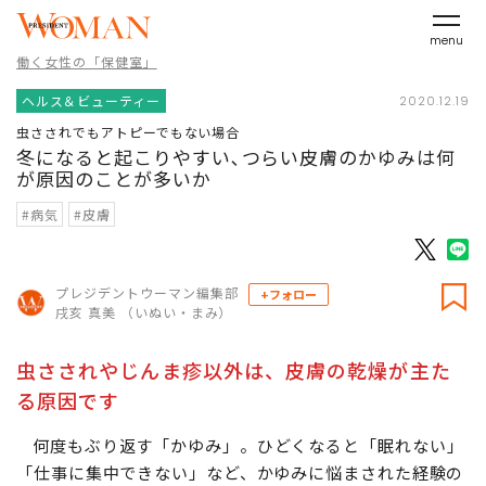
menu
働く女性の「保健室」
ヘルス＆ビューティー
2020.12.19
虫さされでもアトピーでもない場合
冬になると起こりやすい､つらい皮膚のかゆみは何
が原因のことが多いか
#病気
#皮膚
プレジデントウーマン編集部
+フォロー
戌亥 真美 （いぬい・まみ）
虫さされやじんま疹以外は、皮膚の乾燥が主た
る原因です
何度もぶり返す「かゆみ」。ひどくなると「眠れない」
「仕事に集中できない」など、かゆみに悩まされた経験の