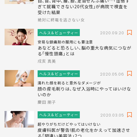
目､首､背中､腰､膝､足首ぜんぶ痛い…｢虚弱す
ぎて就職できない20代女性｣が病院で検査を
受けた結果
絶対に終電を逃さない女
ヘルス＆ビューティー
2020.09.20
安易な鎮痛剤の服用にも要注意
あなどると恐ろしい､脳の重大な病気につなが
る｢慢性頭痛｣とは
戌亥 真美
ヘルス＆ビューティー
2020.05.06
濡れた顔を剃ると意外なダメージが
顔の産毛剃りは､なぜ入浴時にやってはいけな
いのか
慶田 朋子
ヘルス＆ビューティー
2020.03.05
超やりがちだけどやってはいけない
皮膚科医が警告!肌の老化をかえって加速させ
る｢間違い美容法｣2つ