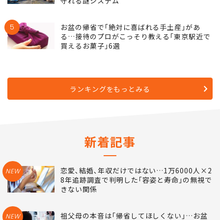
守れる謎システム
5
お盆の帰省で｢絶対に喜ばれる手土産｣があ
る…接待のプロがこっそり教える｢東京駅近で
買えるお菓子｣6選
ランキングをもっとみる
新着記事
恋愛､結婚､年収だけではない…1万6000人×2
NEW
8年追跡調査で判明した｢容姿と寿命｣の無視で
きない関係
祖父母の本音は｢帰省してほしくない｣…お盆
NEW