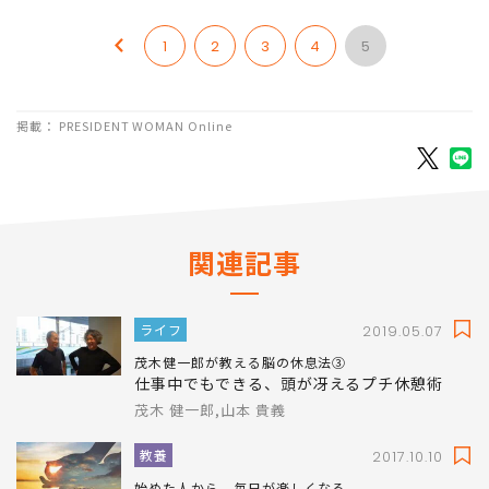
1
2
3
4
5
掲載： PRESIDENT WOMAN Online
関連記事
ライフ
2019.05.07
茂木健一郎が教える脳の休息法③
仕事中でもできる、頭が冴えるプチ休憩術
茂木 健一郎,山本 貴義
教養
2017.10.10
始めた人から、毎日が楽しくなる