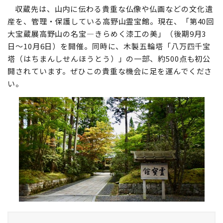
収蔵先は、山内に伝わる貴重な仏像や仏画などの文化遺
産を、管理・保護している高野山霊宝館。現在、「第40回
大宝蔵展高野山の名宝―きらめく漆工の美」（後期9月3
日〜10月6日）を開催。同時に、木製五輪塔「八万四千宝
塔（はちまんしせんほうとう）」の一部、約500点も初公
開されています。ぜひこの貴重な機会に足を運んでくださ
い。