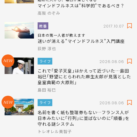
マインドフルネスは"科学的"であるべき？
高阪 のぞみ
教養
2017.10.07
日本の第一人者が教えます
迷いが消える"マインドフルネス"入門講座
荻野 淳也
NEW
ライフ
2026.08.06
これで｢愛子天皇｣はかえって近づいた…島田
裕巳｢野望にとらわれた麻生太郎が見落とした
皇室典範の大原則｣
島田 裕巳
NEW
ライフ
2026.08.06
名前を書く紙も整理券もない…フランス人が
日本みたいに｢行列｣に並ばないのに｢順番｣を
守れる謎システム
トレオレル美智子