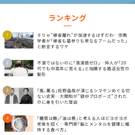
ランキング
1
そりゃ"帰省離れ"が加速するはずだわ…宗教
学者が｢帰省も墓参りも単なるブームだった｣
と断言するワケ
2
不潔ではないのに｢清潔感ゼロ｣…仲人が｢20
代でも中高年に見える｣と指摘する婚活女性の
髪形
3
｢風､薫る｣佐野晶哉が演じるシマケンめぐる切
ない史実…大関和が"獄中プロポーズ"された
のに身を引いた理由
4
｢糖質は敵｣｢油は悪｣と考える人ほどヨボヨボ
老後を招く…専門家｢脳とメンタルを健康に維
持する食べ方｣