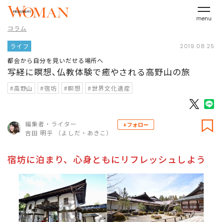
menu
コラム
ライフ
2019.08.25
都会から自分を見いだせる場所へ
写経に瞑想､仏教体験で癒やされる高野山の旅
#高野山
#宿坊
#瞑想
#世界文化遺産
編集者・ライター
+フォロー
吉田 明乎 （よしだ・あきこ）
宿坊に泊まり、心身ともにリフレッシュしよう