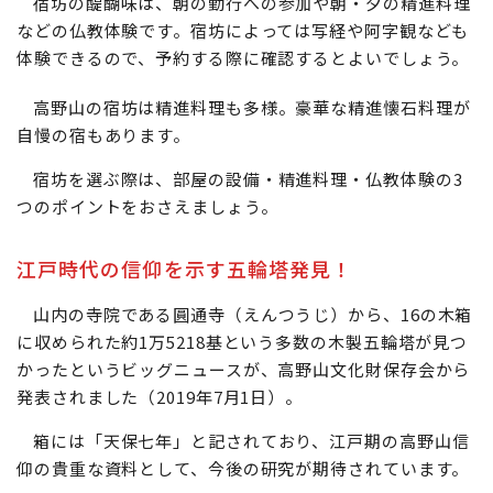
宿坊の醍醐味は、朝の勤行への参加や朝・夕の精進料理
などの仏教体験です。宿坊によっては写経や阿字観なども
体験できるので、予約する際に確認するとよいでしょう。
高野山の宿坊は精進料理も多様。豪華な精進懐石料理が
自慢の宿もあります。
宿坊を選ぶ際は、部屋の設備・精進料理・仏教体験の3
つのポイントをおさえましょう。
江戸時代の信仰を示す五輪塔発見！
山内の寺院である圓通寺（えんつうじ）から、16の木箱
に収められた約1万5218基という多数の木製五輪塔が見つ
かったというビッグニュースが、高野山文化財保存会から
発表されました（2019年7月1日）。
箱には「天保七年」と記されており、江戸期の高野山信
仰の貴重な資料として、今後の研究が期待されています。