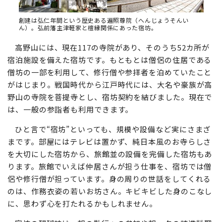
創建は弘仁年間という歴史ある遍照尊院（へんじょうそんい
ん）。弘前藩主津軽家と檀縁関係にあった宿坊。
高野山には、現在117の寺院があり、そのうち52カ所が
宿泊施設を備えた宿坊です。もともとは僧侶の住居である
僧坊の一部を利用して、修行僧や参拝者を泊めていたこと
がはじまり。戦国時代から江戸時代には、大名や豪族が高
野山の寺院を菩提寺とし、宿坊契約を結びました。現在で
は、一般の参詣者も利用できます。
ひと言で“宿坊”といっても、規模や設備など実にさまざ
まです。部屋にはテレビは置かず、純日本風のお寺らしさ
を大切にした宿坊から、旅館並の設備を完備した宿坊もあ
ります。旅館でいえば仲居さんが担う仕事を、宿坊では僧
侶や修行僧が担っています。身の周りの世話をしてくれる
のは、作務衣姿の若いお坊さん。キビキビした身のこなし
に、思わず心を打たれるかもしれません。