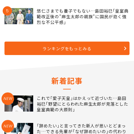
5
悠仁さまでも養子でもない…島田裕巳｢皇室典
範改正後の"麻生太郎の親族"に国民が抱く強
烈な不公平感｣
ランキングをもっとみる
新着記事
これで｢愛子天皇｣はかえって近づいた…島田
NEW
裕巳｢野望にとらわれた麻生太郎が見落とした
皇室典範の大原則｣
｢辞めたい｣と言ってきた新人が思いとどまっ
NEW
た…できる先輩が｢なぜ辞めたいの｣の代わり