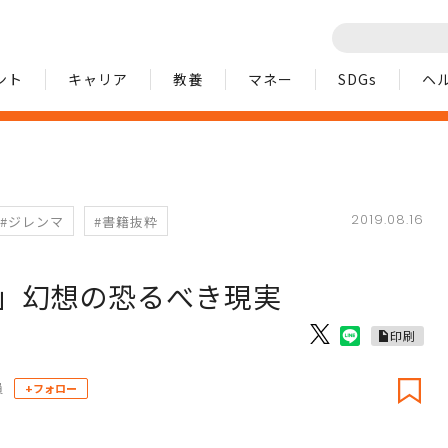
ント
キャリア
教養
マネー
SDGs
ヘ
2019.08.16
#ジレンマ
#書籍抜粋
」幻想の恐るべき現実
印刷
員
+フォロー