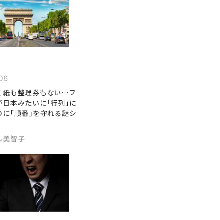
06
く紙も整理券もない…フ
が日本みたいに｢行列｣に
のに｢順番｣を守れる謎シ
ル美智子