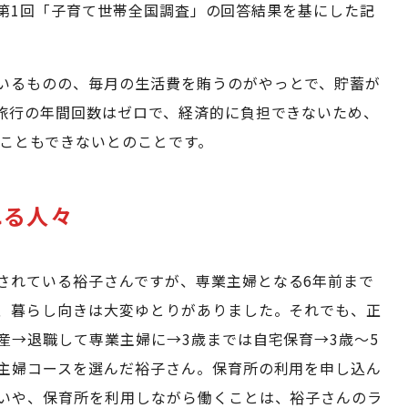
T 第1回「子育て世帯全国調査」の回答結果を基にした記
いるものの、毎月の生活費を賄うのがやっとで、貯蓄が
旅行の年間回数はゼロで、経済的に負担できないため、
ることもできないとのことです。
れる人々
されている裕子さんですが、専業主婦となる6年前まで
、暮らし向きは大変ゆとりがありました。それでも、正
産→退職して専業主婦に→3歳までは自宅保育→3歳～5
主婦コースを選んだ裕子さん。保育所の利用を申し込ん
いや、保育所を利用しながら働くことは、裕子さんのラ