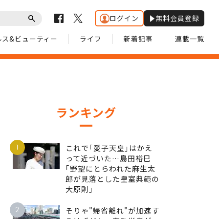
ログイン
無料会員登録
ルス&ビューティー
ライフ
新着記事
連載一覧
ランキング
1
これで｢愛子天皇｣はかえ
って近づいた…島田裕巳
｢野望にとらわれた麻生太
郎が見落とした皇室典範の
大原則｣
2
そりゃ"帰省離れ"が加速す