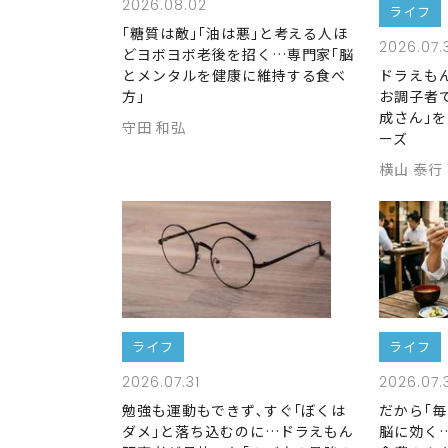
2026.08.02
ライフ
｢糖質は敵｣｢油は悪｣と考える人ほ
2026.07.
どヨボヨボ老後を招く…専門家｢脳
とメンタルを健康に維持する食べ
ドラえも
方｣
お調子者
成さん｣
守田 和弘
ーズ
横山 泰行
ライフ
ライフ
2026.07.31
2026.07.
勉強も運動もできず､すぐ｢ぼくは
だから｢
ダメ｣と落ち込むのに…ドラえもん
脳に効く