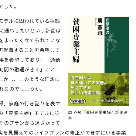
でした。
モデルに囚われている状態
学に通わせたいという計画は
をまったく立てられていな
再就職することを希望して
事を希望しており、「通勤
時間の融通がきく」こと
しかし、このような理想に
れるのでしょうか。
婦」家庭の行き詰りを表す
の「専業主婦」モデルに従
周 燕飛『貧困専業主婦』新潮選
書
そのプランから遠ざかって
実を見据えてのライフプランの修正ができずにいる専業