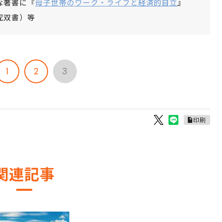
な著書に『
母子世帯のワーク・ライフと経済的自立
』
研究双書）等
1
2
3
印刷
関連記事