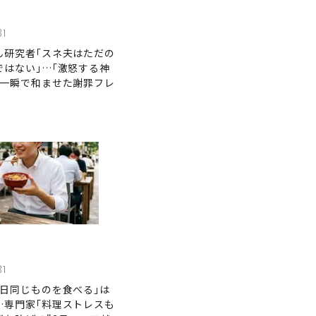
31
ん研究者｢スネ夫はただの
ではない｣…｢激怒する神
を一瞬で和ませた謝罪フレ
31
毎日同じものを食べる｣は
…専門家｢料理ストレスも