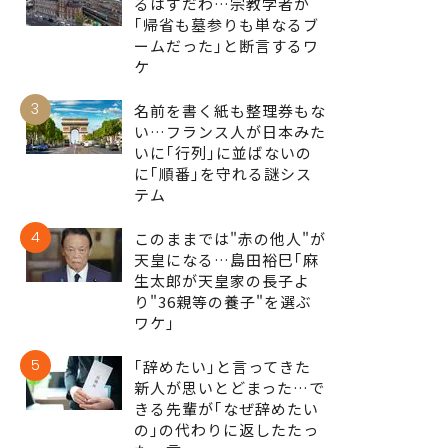
るはずだわ…宗教学者が
｢帰省も墓参りも単なるブ
ームだった｣と断言するワ
ケ
3
名前を書く紙も整理券もな
い…フランス人が日本みた
いに｢行列｣に並ばないの
に｢順番｣を守れる謎シス
テム
4
このままでは"赤の他人"が
天皇になる…島田裕巳｢麻
生太郎が天皇家の長子よ
り"36親等の養子"を選ぶ
ワケ｣
5
｢辞めたい｣と言ってきた
新人が思いとどまった…で
きる先輩が｢なぜ辞めたい
の｣の代わりに返したたっ