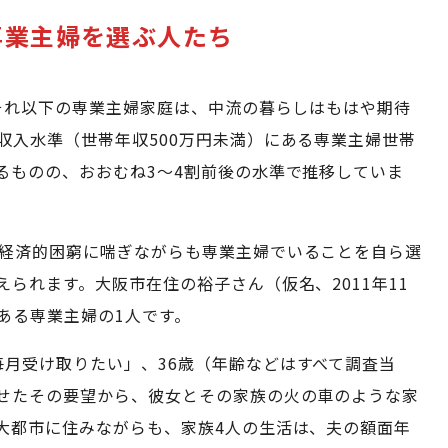
専業主婦を選ぶ人たち
はそれ以下の専業主婦家庭は、中流の暮らしはもはや期待
収入水準（世帯年収500万円未満）にある専業主婦世帯
るものの、おおむね3～4割前後の水準で推移していま
、経済的困窮に喘ぎながらも専業主婦でいることを自ら選
られます。大阪市在住の裕子さん（仮名、2011年11
ある専業主婦の1人です。
毎月受け取りたい」、36歳（年齢などはすべて調査当
せたその要望から、彼女とその家族の火の車のような家
大都市に住みながらも、家族4人の生活は、夫の額面年