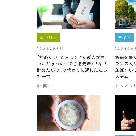
キャリア
ライフ
2026.08.06
2026.08.
｢辞めたい｣と言ってきた新人が思
名前を書
いとどまった…できる先輩が｢なぜ
ランス人
辞めたいの｣の代わりに返したたっ
並ばない
た一言
ステム
匠 英一
トレオレ