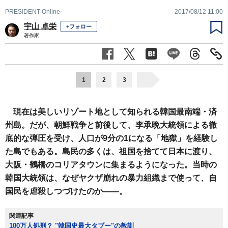
PRESIDENT Online
2017/08/12 11:00
宇山 卓栄
+フォロー
著作家
1
2
3
現在は美しいリゾート地として知られる韓国最南端・済
州島。だが、朝鮮戦争と前後して、李承晩大統領による徹
底的な弾圧を受け、人口が9分の1になる「地獄」を経験し
た島でもある。島民の多くは、祖国を捨てて日本に渡り、
大阪・鶴橋のコリアタウンに集まるようになった。当時の
韓国大統領は、なぜヤクザ崩れの暴力組織まで使って、自
国民を虐殺しつづけたのか――。
関連記事
100万人処刑？ "韓国史最大タブー"の教訓