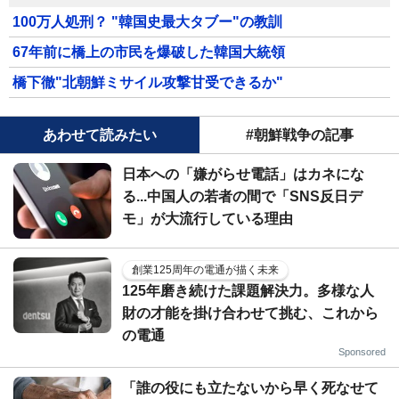
100万人処刑？ "韓国史最大タブー"の教訓
67年前に橋上の市民を爆破した韓国大統領
橋下徹"北朝鮮ミサイル攻撃甘受できるか"
あわせて読みたい
#朝鮮戦争の記事
日本への「嫌がらせ電話」はカネにな
る...中国人の若者の間で「SNS反日デ
モ」が大流行している理由
創業125周年の電通が描く未来
125年磨き続けた課題解決力。多様な人
財の才能を掛け合わせて挑む、これから
の電通
Sponsored
「誰の役にも立たないから早く死なせて