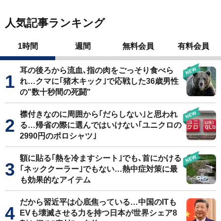
人気記事ランキング
1時間
週間
無料会員
有料会員
耳の後ろから流血､指の肉をごっそり食べら
れ…クマに｢猪木キック｣で応戦した36歳男性
の"数十秒間の死闘"
襟付きなのに周囲から｢だらしない｣と思われ
る…帰省の際に選んではいけない｢ユニクロの
2990円のポロシャツ｣
額に貼る｢熱を冷ますシート｣でも､首にかける
｢ネッククーラー｣でもない…熱中症対策に最
も効果的なアイテム
だから習近平は心底焦っている…中国のITも
EVも壊滅させる力を持つ日本が世界シェア8