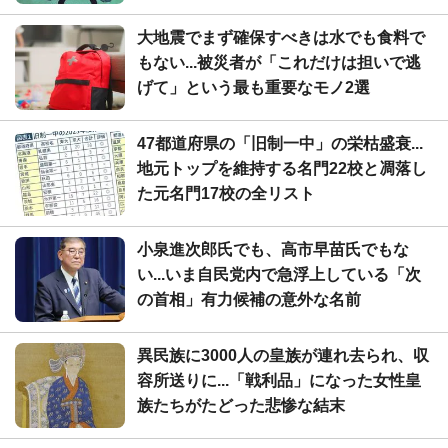
大地震でまず確保すべきは水でも食料で
もない...被災者が「これだけは担いで逃
げて」という最も重要なモノ2選
47都道府県の「旧制一中」の栄枯盛衰...
地元トップを維持する名門22校と凋落し
た元名門17校の全リスト
小泉進次郎氏でも、高市早苗氏でもな
い...いま自民党内で急浮上している「次
の首相」有力候補の意外な名前
異民族に3000人の皇族が連れ去られ、収
容所送りに...「戦利品」になった女性皇
族たちがたどった悲惨な結末