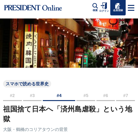
会員登録
検索
ログイン
スマホで読める世界史
#2
#3
#4
#5
#6
#7
祖国捨て日本へ「済州島虐殺」という地
獄
大阪・鶴橋のコリアタウンの背景