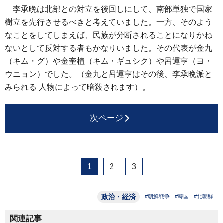
李承晩は北部との対立を後回しにして、南部単独で国家
樹立を先行させるべきと考えていました。一方、そのよう
なことをしてしまえば、民族が分断されることになりかね
ないとして反対する者もかなりいました。その代表が金九
（キム・グ）や金奎植（キム・ギュシク）や呂運亨（ヨ・
ウニョン）でした。（金九と呂運亨はその後、李承晩派と
みられる 人物によって暗殺されます）。
次ページ
1
2
3
政治・経済
#朝鮮戦争
#韓国
#北朝鮮
関連記事