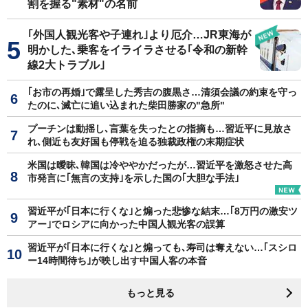
割を握る"素材"の名前
｢外国人観光客や子連れ｣より厄介…JR東海が
明かした､乗客をイライラさせる｢令和の新幹
線2大トラブル｣
｢お市の再婚｣で露呈した秀吉の腹黒さ…清須会議の約束を守っ
たのに､滅亡に追い込まれた柴田勝家の"急所"
プーチンは動揺し､言葉を失ったとの指摘も…習近平に見放さ
れ､側近も友好国も停戦を迫る独裁政権の末期症状
米国は曖昧､韓国は冷ややかだったが…習近平を激怒させた高
市発言に｢無言の支持｣を示した国の｢大胆な手法｣
習近平が｢日本に行くな｣と煽った悲惨な結末…｢8万円の激安ツ
アー｣でロシアに向かった中国人観光客の誤算
習近平が｢日本に行くな｣と煽っても､寿司は奪えない…｢スシロ
ー14時間待ち｣が映し出す中国人客の本音
もっと見る