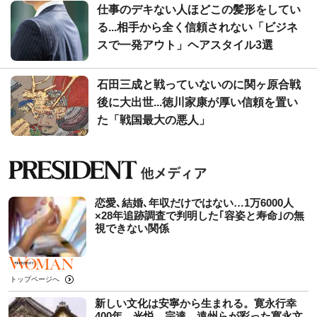
仕事のデキない人ほどこの髪形をしてい
る...相手から全く信頼されない「ビジネ
スで一発アウト」ヘアスタイル3選
石田三成と戦っていないのに関ヶ原合戦
後に大出世...徳川家康が厚い信頼を置い
た「戦国最大の悪人」
恋愛､結婚､年収だけではない…1万6000人
×28年追跡調査で判明した｢容姿と寿命｣の無
視できない関係
トップページへ
新しい文化は安寧から生まれる。寛永行幸
400年、光悦、宗達、遠州らが彩った寛永文