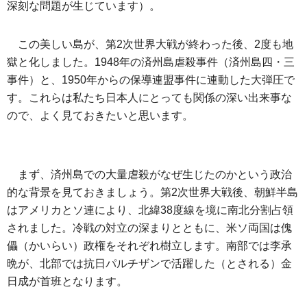
深刻な問題が生じています）。
この美しい島が、第2次世界大戦が終わった後、2度も地
獄と化しました。1948年の済州島虐殺事件（済州島四・三
事件）と、1950年からの保導連盟事件に連動した大弾圧で
す。これらは私たち日本人にとっても関係の深い出来事な
ので、よく見ておきたいと思います。
まず、済州島での大量虐殺がなぜ生じたのかという政治
的な背景を見ておきましょう。第2次世界大戦後、朝鮮半島
はアメリカとソ連により、北緯38度線を境に南北分割占領
されました。冷戦の対立の深まりとともに、米ソ両国は傀
儡（かいらい）政権をそれぞれ樹立します。南部では李承
晩が、北部では抗日パルチザンで活躍した（とされる）金
日成が首班となります。