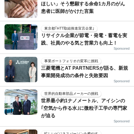
ほしい」そう懇願する余命1カ月のがん
患者に医師がかけた言葉
東京都｢HTT取組推進宣言企業｣
リサイクル企業が節電・発電・蓄電を実
践、社員のやる気と営業力も向上！
Sponsored
事業ポートフォリオの変革に挑戦
三菱電機とAT PARTNERSが語る、新規
事業開発成功の条件と失敗要因
Sponsored
世界的自動車部品メーカーの挑戦
世界最小約1ナノメートル、アイシンの
｢空気から作る水｣に微粒子工学の専門家
が迫る
Sponsored
忙しいビジネスパーソンを癒やす