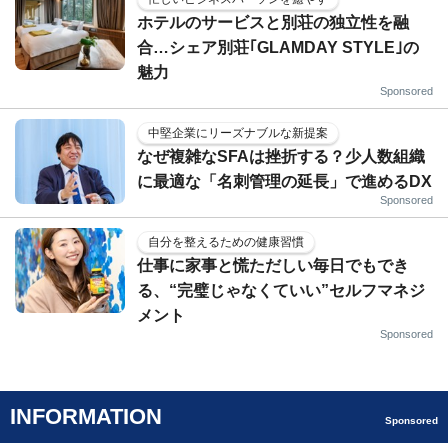
ホテルのサービスと別荘の独立性を融
合…シェア別荘｢GLAMDAY STYLE｣の
魅力
Sponsored
中堅企業にリーズナブルな新提案
なぜ複雑なSFAは挫折する？少人数組織
に最適な「名刺管理の延長」で進めるDX
Sponsored
自分を整えるための健康習慣
仕事に家事と慌ただしい毎日でもでき
る、“完璧じゃなくていい”セルフマネジ
メント
Sponsored
INFORMATION
Sponsored