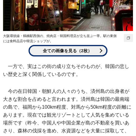
大阪環状線・鶴橋駅西側の、焼肉店・韓国料理店が立ち並ぶ一帯。駅の東側
には食料品店や韓流ショップが。
全ての画像を見る（2枚）
一方で、実はこの街の成り立ちそのものが、韓国の悲し
い歴史と深く関係しているのです。
今の在日韓国・朝鮮人の人々のうち、済州島の出身者が
大きな割合を占めると言われます。済州島は韓国の最南端
の島で、福岡から100km程度、対馬から50km程度の距離に
あります。現在では観光リゾートとして人気を集めている
場所です（昨今、中国人や中国企業が島の不動産を買いあ
さり、森林の伐採を進め、水資源などを大量に採取して、