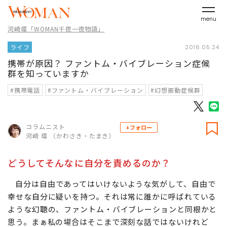
menu
河崎環「WOMAN千夜一夜物語」
ライフ
2016.05.24
携帯が原因？ ファントム・バイブレーション症候
群を知っていますか
#携帯電話
#ファントム・バイブレーション
#幻想振動症候群
コラムニスト
+フォロー
河崎 環 （かわさき・たまき）
どうしてそんなに自分を責めるのか？
自分は自由であってはいけないような気がして、自由で
幸せな自分に疑いを持つ。それは常に誰かに呼ばれている
ような幻聴の、ファントム・バイブレーションと同根かと
思う。まぁ私の場合はそこまで深刻な話ではないけれど