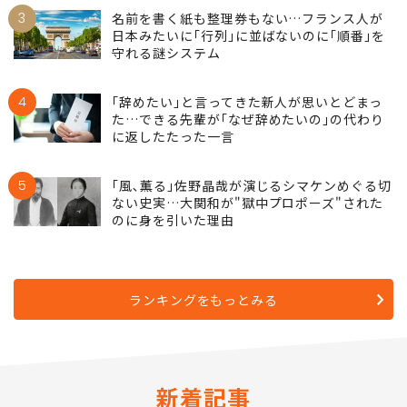
学者が｢帰省も墓参りも単なるブームだった｣
と断言するワケ
3
名前を書く紙も整理券もない…フランス人が
日本みたいに｢行列｣に並ばないのに｢順番｣を
守れる謎システム
4
｢辞めたい｣と言ってきた新人が思いとどまっ
た…できる先輩が｢なぜ辞めたいの｣の代わり
に返したたった一言
5
｢風､薫る｣佐野晶哉が演じるシマケンめぐる切
ない史実…大関和が"獄中プロポーズ"された
のに身を引いた理由
ランキングをもっとみる