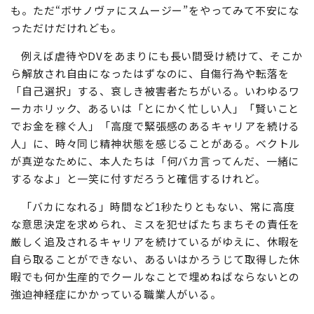
も。ただ“ボサノヴァにスムージー”をやってみて不安にな
っただけだけれども。
例えば虐待やDVをあまりにも長い間受け続けて、そこか
ら解放され自由になったはずなのに、自傷行為や転落を
「自己選択」する、哀しき被害者たちがいる。いわゆるワ
ーカホリック、あるいは「とにかく忙しい人」「賢いこと
でお金を稼ぐ人」「高度で緊張感のあるキャリアを続ける
人」に、時々同じ精神状態を感じることがある。ベクトル
が真逆なために、本人たちは「何バカ言ってんだ、一緒に
するなよ」と一笑に付すだろうと確信するけれど。
「バカになれる」時間など1秒たりともない、常に高度
な意思決定を求められ、ミスを犯せばたちまちその責任を
厳しく追及されるキャリアを続けているがゆえに、休暇を
自ら取ることができない、あるいはかろうじて取得した休
暇でも何か生産的でクールなことで埋めねばならないとの
強迫神経症にかかっている職業人がいる。