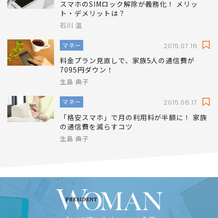
ライフ
2015.08.25
スマホのSIMロック解除が義務化！ メリッ
ト・デメリットは？
石川 温
マネー
2015.07.16
料金プラン見直しで、家族5人の通信費が
7095円ダウン！
生島 典子
マネー
2015.06.17
「格安スマホ」で月の利用料が半額に！ 家族
の通信費を減らすコツ
生島 典子