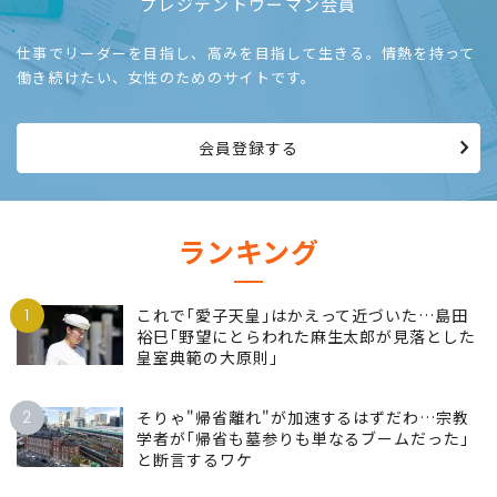
プレジデントウーマン会員
仕事でリーダーを目指し、高みを目指して生きる。情熱を持って
働き続けたい、女性のためのサイトです。
会員登録する
ランキング
1
これで｢愛子天皇｣はかえって近づいた…島田
裕巳｢野望にとらわれた麻生太郎が見落とした
皇室典範の大原則｣
2
そりゃ"帰省離れ"が加速するはずだわ…宗教