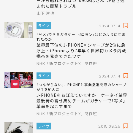
若者は自分の携帯番号を覚えてすらいない
｢060より090-3がエラい｣携帯番号ヒエラルキ
ーから逃れられない"090おばさん"が巻き込
まれた衝撃トラブル
山下 達也
ライフ
2024.07.14
｢写メ｣できるガラケー｢ゼロヨン｣はどのように生ま
れたのか
業界最下位のJ-PHONE×シャープが2位に急
浮上…iPhoneより7年早く世界初カメラ内蔵
携帯を発売できたワケ
NHK「新プロジェクトX」制作班
ライフ
2024.07.14
｢つながらない｣J-PHONEと事業撤退間際のシャープ
が手を組んだ
J-PHONEをおぼえていますか…ケータイ業界
最後発の寄せ集めチームがガラケーで｢写メ｣
革命を起こすまで
NHK「新プロジェクトX」制作班