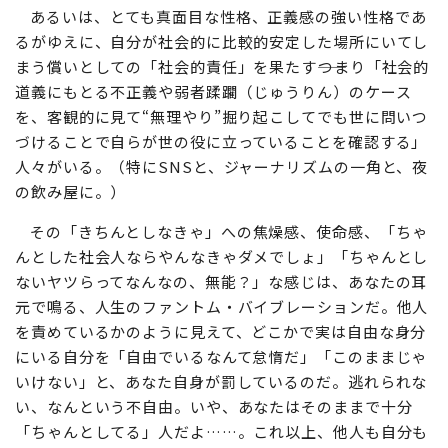
あるいは、とても真面目な性格、正義感の強い性格であ
るがゆえに、自分が社会的に比較的安定した場所にいてし
まう償いとしての「社会的責任」を果たす――つまり「社会的
道義にもとる不正義や弱者蹂躙（じゅうりん）のケース
を、客観的に見て“無理やり”掘り起こしてでも世に問いつ
づけることで自らが世の役に立っていることを確認する」
人々がいる。（特にSNSと、ジャーナリズムの一角と、夜
の飲み屋に。）
その「きちんとしなきゃ」への焦燥感、使命感、「ちゃ
んとした社会人ならやんなきゃダメでしょ」「ちゃんとし
ないヤツらってなんなの、無能？」な感じは、あなたの耳
元で鳴る、人生のファントム・バイブレーションだ。他人
を責めているかのように見えて、どこかで実は自由な身分
にいる自分を「自由でいるなんて怠惰だ」「このままじゃ
いけない」と、あなた自身が罰しているのだ。逃れられな