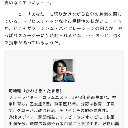
い、なんという不自由。いや、あなたはそのままで十分
「ちゃんとしてる」人だよ……。これ以上、他人も自分も
責めなくていいよ……。
……と、「あなた」に語りかけながら自分の怠惰を罰し
ている、マゾヒスティックな小市民根性の私がいる。そう
か、私こそがファントム・バイブレーションの囚人か。や
っぱりスムージーに芋焼酎入れるかな。……おっと、遠く
で携帯が鳴っているようだ。
河崎環（かわさき・たまき）
フリーライター／コラムニスト。1973年京都生まれ、神
奈川育ち。乙女座B型。執筆歴15年。分野は教育・子育