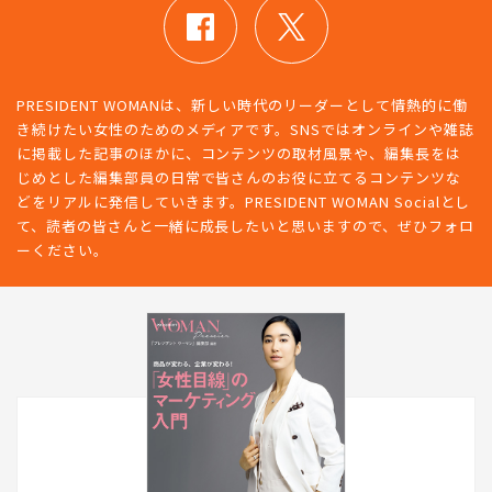
PRESIDENT WOMAN SOCIAL
PRESIDENT WOMANは、新しい時代のリーダーとして情熱的に働
き続けたい女性のためのメディアです。SNSではオンラインや雑誌
に掲載した記事のほかに、コンテンツの取材風景や、編集長をは
じめとした編集部員の日常で皆さんのお役に立てるコンテンツな
どをリアルに発信していきます。PRESIDENT WOMAN Socialとし
て、読者の皆さんと一緒に成長したいと思いますので、ぜひフォロ
ーください。