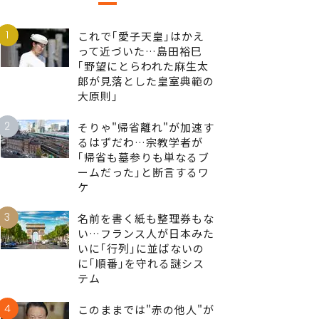
1
これで｢愛子天皇｣はかえ
って近づいた…島田裕巳
｢野望にとらわれた麻生太
郎が見落とした皇室典範の
大原則｣
2
そりゃ"帰省離れ"が加速す
るはずだわ…宗教学者が
｢帰省も墓参りも単なるブ
ームだった｣と断言するワ
ケ
3
名前を書く紙も整理券もな
い…フランス人が日本みた
いに｢行列｣に並ばないの
に｢順番｣を守れる謎シス
テム
4
このままでは"赤の他人"が