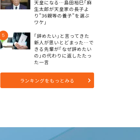
天皇になる…島田裕巳｢麻
生太郎が天皇家の長子よ
り"36親等の養子"を選ぶ
ワケ｣
5
｢辞めたい｣と言ってきた
新人が思いとどまった…で
きる先輩が｢なぜ辞めたい
の｣の代わりに返したたっ
た一言
ランキングをもっとみる