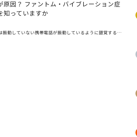
が原因？ ファントム・バイブレーション症
を知っていますか
実際には振動していない携帯電話が振動しているように錯覚する現象、“ファントム・バイブレーション・シンドローム”。「着信に対して神経質になっている時ほど経験しやすい」と言われ、仕事で電話をよく使う人や緊急の呼び出しがある人は、特に身に覚えがあるかもしれません。携帯電話は忙しく働く現代人の心を追い詰めているのでしょうか？