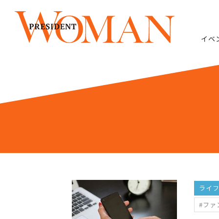
イベ
ライ
#ファ