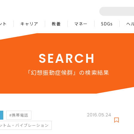
ント
キャリア
教養
マネー
SDGs
ヘ
SEARCH
「幻想振動症候群」の検索結果
2016.05.24
フ
#携帯電話
ントム・バイブレーション