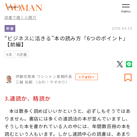
menu
読書で磨く人間力
教養
2016.04.23
“ビジネスに活きる”本の読み方「6つのポイント」
【前編】
#本
#読書
伊藤忠商事 ワシントン事務所長
+フォロー
三輪 裕範 （みわ・やすのり）
3.速読か、精読か
本は数多く読めばいいかというと、必ずしもそうではあ
りません。書店には多くの速読法の本が並んでいますし、
そうした本を書かれている人の中には、年間数百冊の本を
読むという人もいます。しかし速読中心の読書は、あまり