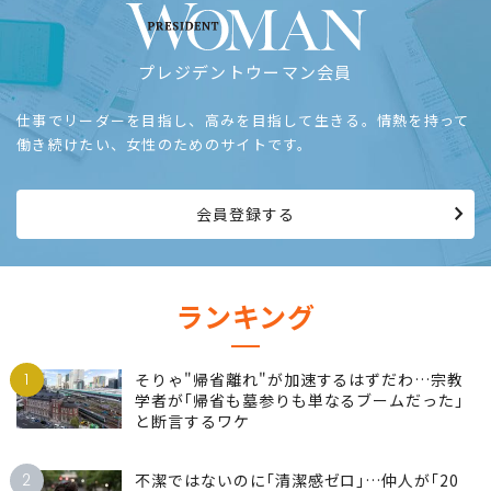
プレジデントウーマン会員
仕事でリーダーを目指し、高みを目指して生きる。情熱を持って
働き続けたい、女性のためのサイトです。
会員登録する
ランキング
1
そりゃ"帰省離れ"が加速するはずだわ…宗教
学者が｢帰省も墓参りも単なるブームだった｣
と断言するワケ
2
不潔ではないのに｢清潔感ゼロ｣…仲人が｢20