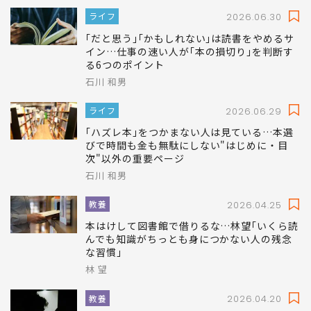
ライフ
2026.06.30
｢だと思う｣｢かもしれない｣は読書をやめるサ
イン…仕事の速い人が｢本の損切り｣を判断す
る6つのポイント
石川 和男
ライフ
2026.06.29
｢ハズレ本｣をつかまない人は見ている…本選
びで時間も金も無駄にしない"はじめに・目
次"以外の重要ページ
石川 和男
教養
2026.04.25
本はけして図書館で借りるな…林望｢いくら読
んでも知識がちっとも身につかない人の残念
な習慣｣
林 望
教養
2026.04.20