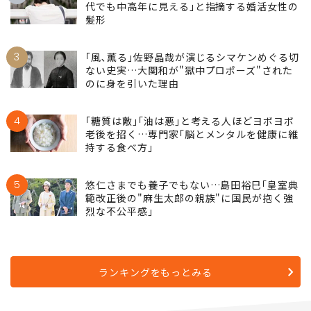
代でも中高年に見える｣と指摘する婚活女性の
髪形
3
｢風､薫る｣佐野晶哉が演じるシマケンめぐる切
ない史実…大関和が"獄中プロポーズ"された
のに身を引いた理由
4
｢糖質は敵｣｢油は悪｣と考える人ほどヨボヨボ
老後を招く…専門家｢脳とメンタルを健康に維
持する食べ方｣
5
悠仁さまでも養子でもない…島田裕巳｢皇室典
範改正後の"麻生太郎の親族"に国民が抱く強
烈な不公平感｣
ランキングをもっとみる