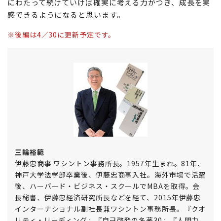
にわたって続けていけば確実に考える力がつき、成長を実
感できるようになると思います。
※後編は4／30に更新予定です。
三輪裕範
伊藤忠商事 ワシントン事務所長。1957年生まれ。81年、
神戸大学法学部卒業後、伊藤忠商事入社。海外市場で活躍
後、ハーバード・ビジネス・スクールでMBAを取得。会
長秘書、伊藤忠経済研究所長などを経て、2015年伊藤忠
インターナショナル副社長兼ワシントン事務所長。『クオ
リティ・リーディング』『自己啓発の名著30』『人間力