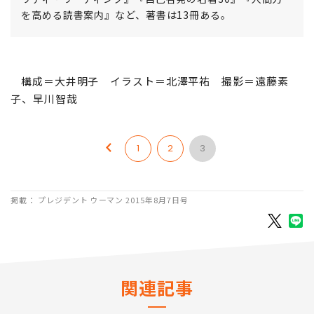
を高める読書案内』など、著書は13冊ある。
構成＝大井明子 イラスト＝北澤平祐 撮影＝遠藤素
子、早川智哉
1
2
3
掲載： プレジデント ウーマン 2015年8月7日号
関連記事