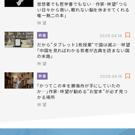
思想書でも哲学書でもない…作家･林望｢つら
い日々から救い､眠れない脳を休ませてくれる
唯一無二の本｣
林 望
教養
2026.04.18
だから"タブレット1枚授業"で国は滅ぶ…林望
｢中国を見ればわかる若者が古典を読まない国
の末路｣
林 望
教養
2026.04.15
｢かつてこの本を勝海舟が手にしていたの
か…｣作家･林望が勧める"お宝本"が必ず見つ
かる場所
林 望