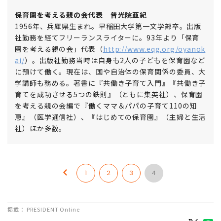
ういうスケジュールで取り組むのがいいのか、早めに作戦
を考えておくことが必要です。
保育園を考える親の会代表 普光院亜紀
1956年、兵庫県生まれ。早稲田大学第一文学部卒。出版
社勤務を経てフリーランスライターに。93年より「保育
園を考える親の会」代表（
http://www.eqg.org/oyanok
ai/
）。出版社勤務当時は自身も2人の子どもを保育園など
に預けて働く。現在は、国や自治体の保育関係の委員、大
学講師も務める。著書に『共働き子育て入門』『共働き子
育てを成功させる5つの鉄則』（ともに集英社）、保育園
を考える親の会編で『働くママ＆パパの子育て110の知
恵』（医学通信社）、『はじめての保育園』（主婦と生活
社）ほか多数。
1
2
3
4