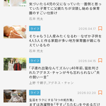
石井 光太
ライフ
2026.04.24
気づいたら4児の父になっていた…面倒と思っ
ていた子育てに父親たちが没頭し始める保育
園のすごい仕掛け
石井 光太
ライフ
2026.04.17
そりゃもう1人産みたくなるわ…なぜか子供を
4人5人と作る家庭が多い地方保育園が親に与
えているもの
石井 光太
ライフ
2026.04.15
｢子連れ出勤なんてズルい｣40年前､猛批判さ
れたアグネス･チャンが今も忘れられない"夫
の鋭い一言"
上野 千鶴子,アグネス・チャン