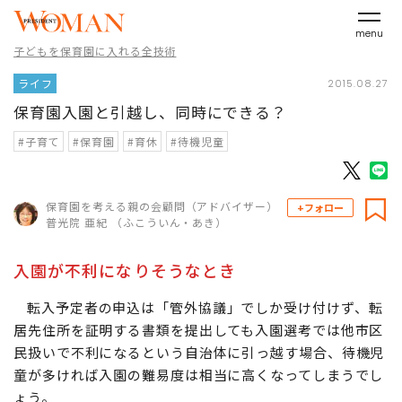
menu
子どもを保育園に入れる全技術
ライフ
2015.08.27
保育園入園と引越し、同時にできる？
#子育て
#保育園
#育休
#待機児童
保育園を考える親の会顧問（アドバイザー）
+フォロー
普光院 亜紀 （ふこういん・あき）
入園が不利になりそうなとき
転入予定者の申込は「管外協議」でしか受け付けず、転
居先住所を証明する書類を提出しても入園選考では他市区
民扱いで不利になるという自治体に引っ越す場合、待機児
童が多ければ入園の難易度は相当に高くなってしまうでし
ょう。