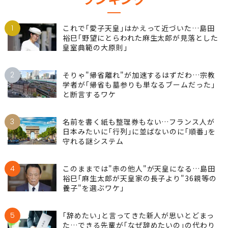
ランキング
1
これで｢愛子天皇｣はかえって近づいた…島田
裕巳｢野望にとらわれた麻生太郎が見落とした
皇室典範の大原則｣
2
そりゃ"帰省離れ"が加速するはずだわ…宗教
学者が｢帰省も墓参りも単なるブームだった｣
と断言するワケ
3
名前を書く紙も整理券もない…フランス人が
日本みたいに｢行列｣に並ばないのに｢順番｣を
守れる謎システム
4
このままでは"赤の他人"が天皇になる…島田
裕巳｢麻生太郎が天皇家の長子より"36親等の
養子"を選ぶワケ｣