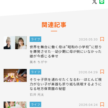
掲載： PRESIDENT Online
関連記事
ライフ
2026.05.30
世界を舞台に働く母は"昭和の小学校"に怒り
を爆発させた…幼少期に母が側にいなかった
娘が今感じる幸せ
美木 ちがや
ライフ
2026.04.29
そりゃ子供を通わせたくなるわ…ほとんど視
力がない子が楽器も折り紙も挑戦するように
なる地方保育園の秘密