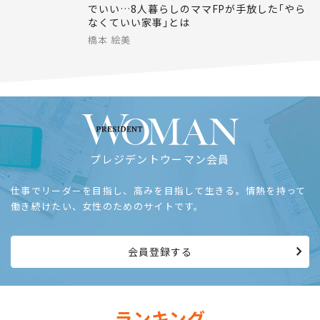
ライフ
2026.02.20
生活をラクにする｢8つの処方箋｣
まずは洗濯物を｢干す｣｢たたむ｣をやめるだけ
でいい…8人暮らしのママFPが手放した｢やら
なくていい家事｣とは
橋本 絵美
プレジデントウーマン会員
仕事でリーダーを目指し、高みを目指して生きる。情熱を持って
働き続けたい、女性のためのサイトです。
会員登録する