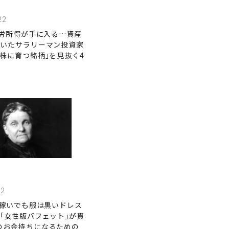
22
不労所得が手に入る…資産
築いたサラリーマン投資家
株に育つ銘柄｣を見抜く4
12
円稼いでも服は黒いドレス
｢女性版バフェット｣が貫
のお金持ちになるための