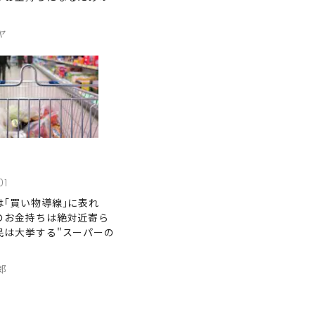
ヤ
01
は｢買い物導線｣に表れ
のお金持ちは絶対近寄ら
民は大挙する"スーパーの
郎