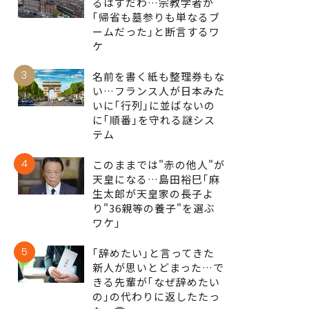
るはずだわ…宗教学者が
｢帰省も墓参りも単なるブ
ームだった｣と断言するワ
ケ
3
名前を書く紙も整理券もな
い…フランス人が日本みた
いに｢行列｣に並ばないの
に｢順番｣を守れる謎シス
テム
4
このままでは"赤の他人"が
天皇になる…島田裕巳｢麻
生太郎が天皇家の長子よ
り"36親等の養子"を選ぶ
ワケ｣
5
｢辞めたい｣と言ってきた
新人が思いとどまった…で
きる先輩が｢なぜ辞めたい
の｣の代わりに返したたっ