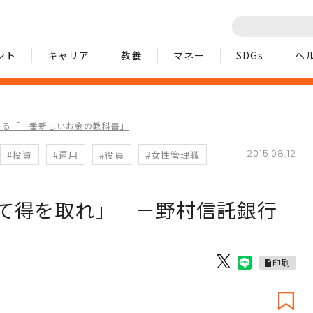
ント
キャリア
教養
マネー
SDGs
ヘ
える「一番新しいお金の教科書」
2015.08.12
#投資
#運用
#役員
#女性管理職
て得を取れ」 －野村信託銀行
印刷