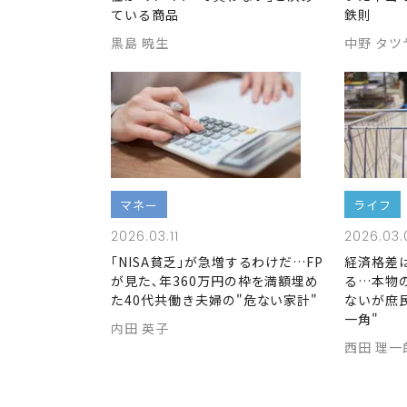
ている商品
鉄則
黒島 暁生
中野 タツ
マネー
ライフ
2026.03.11
2026.03.
｢NISA貧乏｣が急増するわけだ…FP
経済格差
が見た､年360万円の枠を満額埋め
る…本物
た40代共働き夫婦の"危ない家計"
ないが庶
一角"
内田 英子
西田 理一