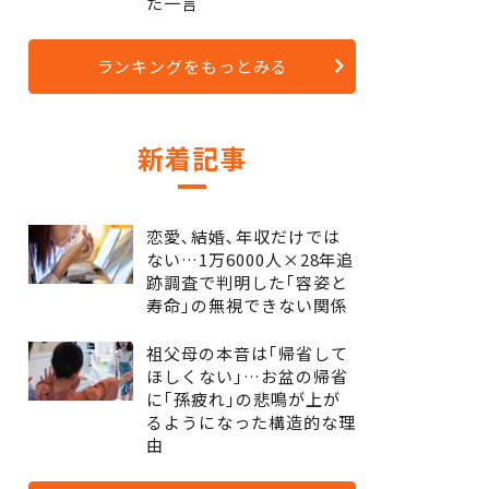
た一言
ランキングをもっとみる
新着記事
恋愛､結婚､年収だけでは
ない…1万6000人×28年追
跡調査で判明した｢容姿と
寿命｣の無視できない関係
祖父母の本音は｢帰省して
ほしくない｣…お盆の帰省
に｢孫疲れ｣の悲鳴が上が
るようになった構造的な理
由