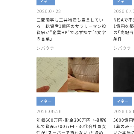
マネー
マネー
2026.07.23
2026.07.
三菱商事も三井物産も宣言してい
NISAで
る…総資産1億円のサラリーマン投
1億円を
資家が"企業HP"で必ず探す｢4文字
の｢高配当
の言葉｣
条件
シバウラ
シバウラ
マネー
マネー
2026.05.25
2026.03.
年収600万円･貯金300万円→投資8
5000億
年で資産5700万円…30代会社員女
1着のみ…
性が｢スーパーで買わない｣と決め
いた本当