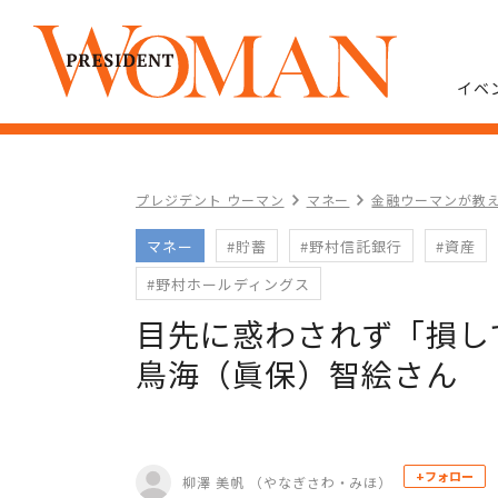
イベ
プレジデント ウーマン
マネー
金融ウーマンが教
マネー
#貯蓄
#野村信託銀行
#資産
#野村ホールディングス
目先に惑わされず「損し
鳥海（眞保）智絵さん
+フォロー
柳澤 美帆 （やなぎさわ・みほ）