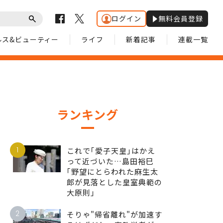
ログイン
無料会員登録
ルス&ビューティー
ライフ
新着記事
連載一覧
ランキング
1
これで｢愛子天皇｣はかえ
って近づいた…島田裕巳
｢野望にとらわれた麻生太
郎が見落とした皇室典範の
大原則｣
2
そりゃ"帰省離れ"が加速す