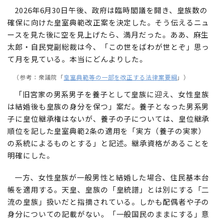
2026年6月30日午後、政府は臨時閣議を開き、皇族数の
確保に向けた皇室典範改正案を決定した。そう伝えるニュ
ースを見た後に空を見上げたら、満月だった。ああ、麻生
太郎・自民党副総裁は今、「この世をばわが世とぞ」思っ
て月を見ている。本当にどんよりした。
（参考：衆議院「
皇室典範等の一部を改正する法律案要綱
」）
「旧宮家の男系男子を養子として皇族に迎え、女性皇族
は結婚後も皇族の身分を保つ」案だ。養子となった男系男
子に皇位継承権はないが、養子の子については、皇位継承
順位を記した皇室典範2条の適用を「実方（養子の実家）
の系統によるものとする」と記述。継承資格があることを
明確にした。
一方、女性皇族が一般男性と結婚した場合、住民基本台
帳を適用する。天皇、皇族の「皇統譜」とは別にする「二
流の皇族」扱いだと指摘されている。しかも配偶者や子の
身分についての記載がない。「一般国民のままにする」意