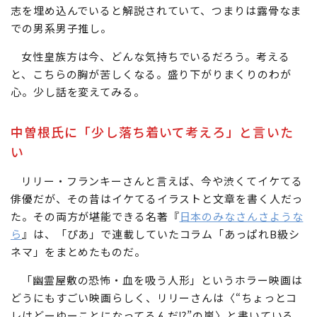
志を埋め込んでいると解説されていて、つまりは露骨なま
での男系男子推し。
女性皇族方は今、どんな気持ちでいるだろう。考える
と、こちらの胸が苦しくなる。盛り下がりまくりのわが
心。少し話を変えてみる。
中曽根氏に「少し落ち着いて考えろ」と言いた
い
リリー・フランキーさんと言えば、今や渋くてイケてる
俳優だが、その昔はイケてるイラストと文章を書く人だっ
た。その両方が堪能できる名著『
日本のみなさんさような
ら
』は、「ぴあ」で連載していたコラム「あっぱれB級シ
ネマ」をまとめたものだ。
「幽霊屋敷の恐怖・血を吸う人形」というホラー映画は
どうにもすごい映画らしく、リリーさんは〈“ちょっとコ
レはどーゆーことになってるんだ⁉”の嵐〉と書いている。