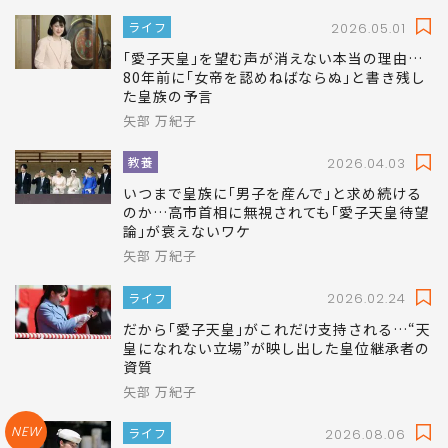
ライフ
2026.05.01
｢愛子天皇｣を望む声が消えない本当の理由…
80年前に｢女帝を認めねばならぬ｣と書き残し
た皇族の予言
矢部 万紀子
教養
2026.04.03
いつまで皇族に｢男子を産んで｣と求め続ける
のか…高市首相に無視されても｢愛子天皇待望
論｣が衰えないワケ
矢部 万紀子
ライフ
2026.02.24
だから｢愛子天皇｣がこれだけ支持される…“天
皇になれない立場”が映し出した皇位継承者の
資質
矢部 万紀子
NEW
ライフ
2026.08.06