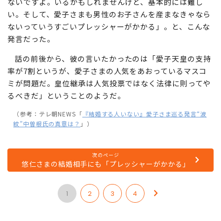
ないですよ。いるかもしれませんけど、基本的には難し
い。そして、愛子さまも男性のお子さんを産まなきゃなら
ないっていうすごいプレッシャーがかかる」。と、こんな
発言だった。
話の前後から、彼の言いたかったのは「愛子天皇の支持
率が7割というが、愛子さまの人気をあおっているマスコ
ミが問題だ。皇位継承は人気投票ではなく法律に則ってや
るべきだ」ということのようだ。
（参考：テレ朝NEWS「
『結婚する人いない』愛子さま巡る発言“波
紋”中曽根氏の真意は？
」）
次のページ
悠仁さまの結婚相手にも「プレッシャーがかかる」
1
2
3
4