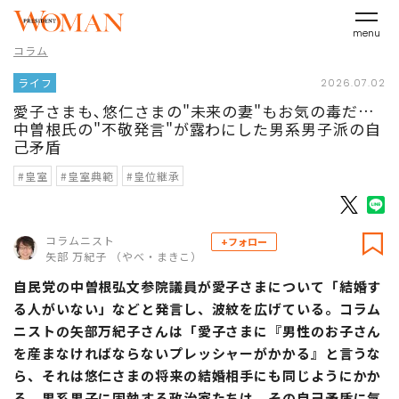
menu
コラム
ライフ
2026.07.02
愛子さまも､悠仁さまの"未来の妻"もお気の毒だ…
中曽根氏の"不敬発言"が露わにした男系男子派の自
己矛盾
#皇室
#皇室典範
#皇位継承
コラムニスト
+フォロー
矢部 万紀子 （やべ・まきこ）
自民党の中曽根弘文参院議員が愛子さまについて「結婚す
る人がいない」などと発言し、波紋を広げている。コラム
ニストの矢部万紀子さんは「愛子さまに『男性のお子さん
を産まなければならないプレッシャーがかかる』と言うな
ら、それは悠仁さまの将来の結婚相手にも同じようにかか
る。男系男子に固執する政治家たちは、その自己矛盾に気