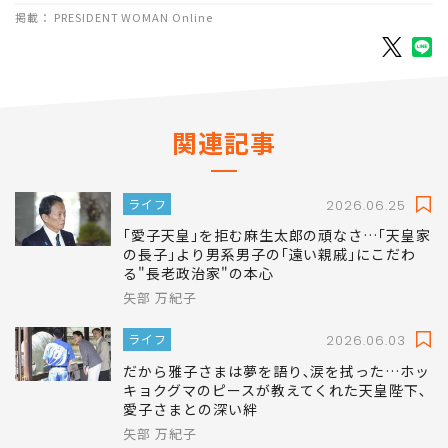
掲載： PRESIDENT WOMAN Online
関連記事
ライフ
2026.06.25
｢愛子天皇｣を拒む麻生太郎の頑なさ…｢天皇家
の長子｣より男系男子の｢遠い親戚｣にこだわ
る"長老政治家"の本心
矢部 万紀子
ライフ
2026.06.03
だから雅子さまは夢を語り､涙を拭った…ホッ
キョクグマのピースが教えてくれた天皇陛下､
愛子さまとの深い絆
矢部 万紀子