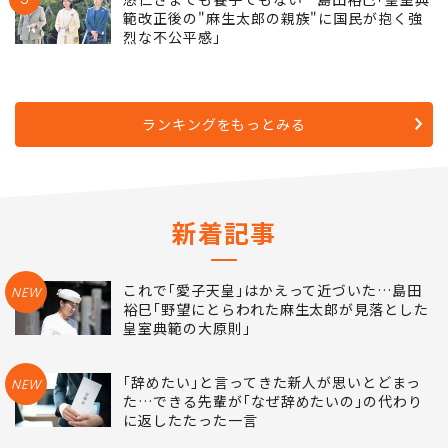
範改正後の"麻生太郎の親族"に国民が抱く強
烈な不公平感｣
ランキングをもっとみる
新着記事
これで｢愛子天皇｣はかえって近づいた…島田
NEW
裕巳｢野望にとらわれた麻生太郎が見落とした
皇室典範の大原則｣
｢辞めたい｣と言ってきた新人が思いとどまっ
NEW
た…できる先輩が｢なぜ辞めたいの｣の代わり
に返したたった一言