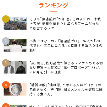
ランキング
1
そりゃ"帰省離れ"が加速するはずだわ…宗教
学者が｢帰省も墓参りも単なるブームだった｣
と断言するワケ
2
不潔ではないのに｢清潔感ゼロ｣…仲人が｢20
代でも中高年に見える｣と指摘する婚活女性の
髪形
3
｢風､薫る｣佐野晶哉が演じるシマケンめぐる切
ない史実…大関和が"獄中プロポーズ"された
のに身を引いた理由
4
｢糖質は敵｣｢油は悪｣と考える人ほどヨボヨボ
老後を招く…専門家｢脳とメンタルを健康に維
持する食べ方｣
5
悠仁さまでも養子でもない…島田裕巳｢皇室典