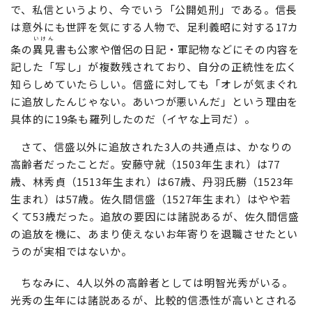
で、私信というより、今でいう「公開処刑」である。信長
は意外にも世評を気にする人物で、足利義昭に対する17カ
いけん
条の
異見
書も公家や僧侶の日記・軍記物などにその内容を
記した「写し」が複数残されており、自分の正統性を広く
知らしめていたらしい。信盛に対しても「オレが気まぐれ
に追放したんじゃない。あいつが悪いんだ」という理由を
具体的に19条も羅列したのだ（イヤな上司だ）。
さて、信盛以外に追放された3人の共通点は、かなりの
高齢者だったことだ。安藤守就（1503年生まれ）は77
歳、林秀貞（1513年生まれ）は67歳、丹羽氏勝（1523年
生まれ）は57歳。佐久間信盛（1527年生まれ）はやや若
くて53歳だった。追放の要因には諸説あるが、佐久間信盛
の追放を機に、あまり使えないお年寄りを退職させたとい
うのが実相ではないか。