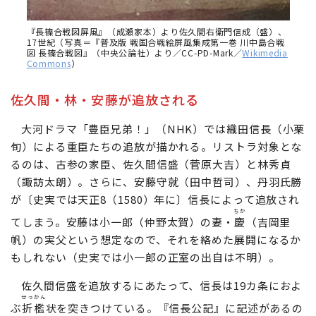
『長篠合戦図屏風』（成瀬家本）より佐久間右衛門信成（盛）、
17世紀（写真＝『普及版 戦国合戦絵屏風集成第一巻 川中島合戦
図 長篠合戦図』（中央公論社）より／CC-PD-Mark／
Wikimedia
Commons
）
佐久間・林・安藤が追放される
大河ドラマ「豊臣兄弟！」（NHK）では織田信長（小栗
旬）による重臣たちの追放が描かれる。リストラ対象とな
るのは、古参の家臣、佐久間信盛（菅原大吉）と林秀貞
（諏訪太朗）。さらに、安藤守就（田中哲司）、丹羽氏勝
が〔史実では天正8（1580）年に〕信長によって追放され
ちか
てしまう。安藤は小一郎（仲野太賀）の妻・
慶
（吉岡里
帆）の実父という想定なので、それを絡めた展開になるか
もしれない（史実では小一郎の正室の出自は不明）。
佐久間信盛を追放するにあたって、信長は19カ条におよ
せっかん
ぶ
折檻
状を突きつけている。『信長公記』に記述があるの