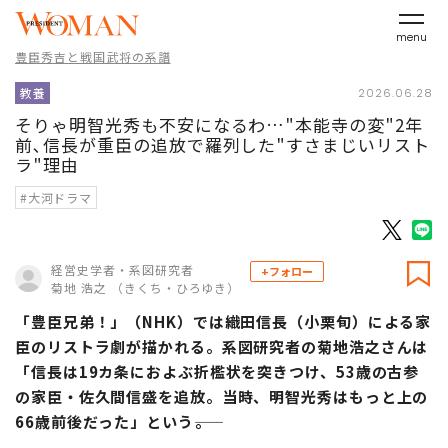
menu
豊臣秀吉と戦国武将の系譜
教養
2026.06.28
そりゃ明智光秀も不安になるわ…"本能寺の変"2年
前､信長が重臣の追放で羅列した"すさまじいリスト
ラ"理由
#大河ドラマ
経営史学者・系図研究者
+フォロー
菊地 浩之 （きくち・ひろゆき）
「豊臣兄弟！」（NHK）では織田信長（小栗旬）による家
臣のリストラ劇が描かれる。系図研究者の菊地浩之さんは
「信長は19カ条におよぶ折檻状を突きつけ、53歳の古参
の家臣・佐久間信盛を追放。当時、明智光秀はもっと上の
66歳前後だった」という――。