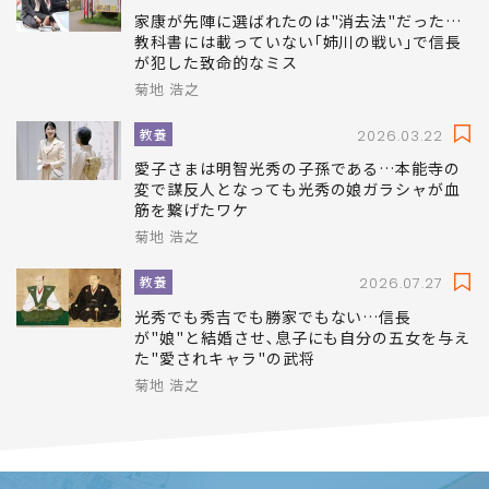
菊地 浩之
教養
2026.04.25
家康が先陣に選ばれたのは"消去法"だった…
教科書には載っていない｢姉川の戦い｣で信長
が犯した致命的なミス
菊地 浩之
教養
2026.03.22
愛子さまは明智光秀の子孫である…本能寺の
変で謀反人となっても光秀の娘ガラシャが血
筋を繋げたワケ
菊地 浩之
教養
2026.07.27
光秀でも秀吉でも勝家でもない…信長
が"娘"と結婚させ､息子にも自分の五女を与え
た"愛されキャラ"の武将
菊地 浩之