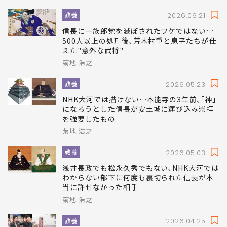
関連記事
教養
2026.06.21
信長に一族郎党を滅ぼされたワケではない…
500人以上の処刑後､荒木村重と息子たちが仕
えた"意外な武将"
菊地 浩之
教養
2026.05.23
NHK大河では描けない…本能寺の3年前､｢神｣
になろうとした信長が安土城に運び込み崇拝
を強要したもの
菊地 浩之
教養
2026.05.03
浅井長政でも松永久秀でもない､NHK大河では
わからない部下に何度も裏切られた信長が本
当に許せなかった相手