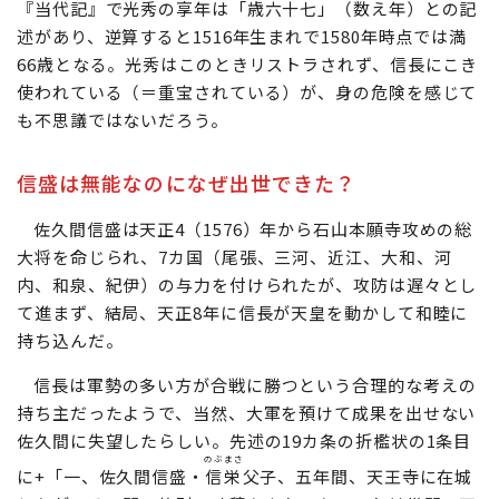
ちなみに、4人以外の高齢者としては明智光秀がいる。
光秀の生年には諸説あるが、比較的信憑性が高いとされる
『当代記』で光秀の享年は「歳六十七」（数え年）との記
述があり、逆算すると1516年生まれで1580年時点では満
66歳となる。光秀はこのときリストラされず、信長にこき
使われている（＝重宝されている）が、身の危険を感じて
も不思議ではないだろう。
信盛は無能なのになぜ出世できた？
佐久間信盛は天正4（1576）年から石山本願寺攻めの総
大将を命じられ、7カ国（尾張、三河、近江、大和、河
内、和泉、紀伊）の与力を付けられたが、攻防は遅々とし
て進まず、結局、天正8年に信長が天皇を動かして和睦に
持ち込んだ。
信長は軍勢の多い方が合戦に勝つという合理的な考えの
持ち主だったようで、当然、大軍を預けて成果を出せない