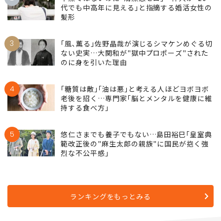
と断言するワケ
2
不潔ではないのに｢清潔感ゼロ｣…仲人が｢20
代でも中高年に見える｣と指摘する婚活女性の
髪形
3
｢風､薫る｣佐野晶哉が演じるシマケンめぐる切
ない史実…大関和が"獄中プロポーズ"された
のに身を引いた理由
4
｢糖質は敵｣｢油は悪｣と考える人ほどヨボヨボ
老後を招く…専門家｢脳とメンタルを健康に維
持する食べ方｣
5
悠仁さまでも養子でもない…島田裕巳｢皇室典
範改正後の"麻生太郎の親族"に国民が抱く強
烈な不公平感｣