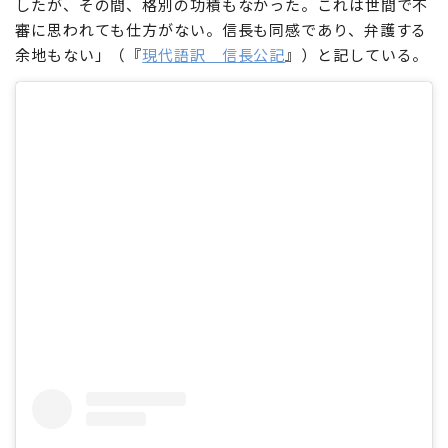
佐久間に失望したらしい。先述の19カ条の折檻状の1条目
のぶまさ
に+「一、佐久間信盛・
信栄
父子、五年間、天王寺に在城
したが、その間、格別の功積もなかった。これは世間で不
審に思われても仕方がない。信長も同感であり、弁護する
余地もない」（『
現代語訳 信長公記
』）と記している。