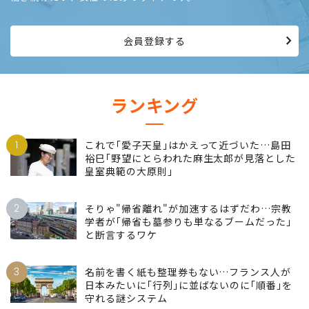
会員登録する
ランキング
1
これで｢愛子天皇｣はかえって近づいた…島田
裕巳｢野望にとらわれた麻生太郎が見落とした
皇室典範の大原則｣
2
そりゃ"帰省離れ"が加速するはずだわ…宗教
学者が｢帰省も墓参りも単なるブームだった｣
と断言するワケ
3
名前を書く紙も整理券もない…フランス人が
日本みたいに｢行列｣に並ばないのに｢順番｣を
守れる謎システム