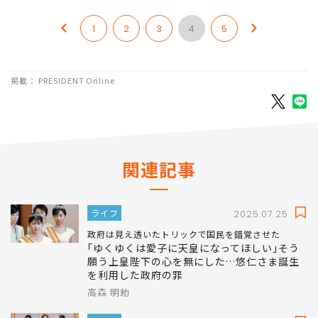
1
2
3
4
5
掲載： PRESIDENT Online
関連記事
ライフ
2025.07.25
政府は見え透いたトリックで国民を錯覚させた
｢ゆくゆくは愛子に天皇になってほしい｣そう
願う上皇陛下の心を無にした…悠仁さま誕生
を利用した政府の罪
高森 明勅