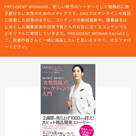
PRESIDENT WOMANは、新しい時代のリーダーとして情熱的に働
き続けたい女性のためのメディアです。SNSではオンラインや雑誌
に掲載した記事のほかに、コンテンツの取材風景や、編集長をは
じめとした編集部員の日常で皆さんのお役に立てるコンテンツな
どをリアルに発信していきます。PRESIDENT WOMAN Socialとし
て、読者の皆さんと一緒に成長したいと思いますので、ぜひフォロ
ーください。