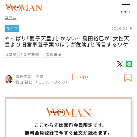
menu
コラム
ライフ
2026.05.15
やっぱり｢愛子天皇｣しかない…島田裕巳が｢女性天
皇より旧宮家養子案のほうが危険｣と断言するワケ
#皇室
#皇室典範
#皇位継承
宗教学者、作家
+フォロー
島田 裕巳 （しまだ・ひろみ）
ここから先は無料会員限定です。
無料会員登録で今すぐ全文が読めます。