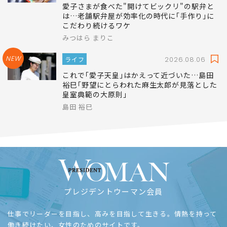
愛子さまが食べた"開けてビックリ"の駅弁と
は…老舗駅弁屋が効率化の時代に｢手作り｣に
こだわり続けるワケ
みつはら まりこ
NEW
ライフ
2026.08.06
これで｢愛子天皇｣はかえって近づいた…島田
裕巳｢野望にとらわれた麻生太郎が見落とした
皇室典範の大原則｣
島田 裕巳
プレジデントウーマン会員
仕事でリーダーを目指し、高みを目指して生きる。情熱を持って
働き続けたい、女性のためのサイトです。