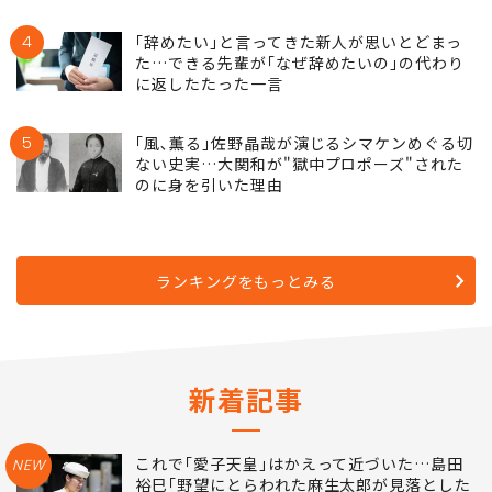
4
｢辞めたい｣と言ってきた新人が思いとどまっ
た…できる先輩が｢なぜ辞めたいの｣の代わり
に返したたった一言
5
｢風､薫る｣佐野晶哉が演じるシマケンめぐる切
ない史実…大関和が"獄中プロポーズ"された
のに身を引いた理由
ランキングをもっとみる
新着記事
これで｢愛子天皇｣はかえって近づいた…島田
NEW
裕巳｢野望にとらわれた麻生太郎が見落とした