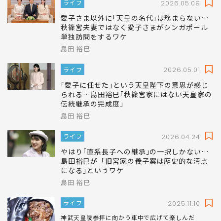
ライフ
2026.05.09
愛子さま以外に｢天皇の名代｣は務まらない…
秋篠宮夫妻ではなく愛子さまがシンガポール
単独訪問をするワケ
島田 裕巳
ライフ
2026.05.01
｢愛子に任せた｣という天皇陛下の意思が感じ
られる…島田裕巳｢秋篠宮家にはない天皇家の
伝統継承の完成度｣
島田 裕巳
ライフ
2026.04.24
やはり｢直系長子への継承｣の一択しかない…
島田裕巳が「旧宮家の養子案は歴史的な汚点
になる｣というワケ
島田 裕巳
ライフ
2025.11.10
神武天皇陵参拝に向かう車中で広げて楽しんだ