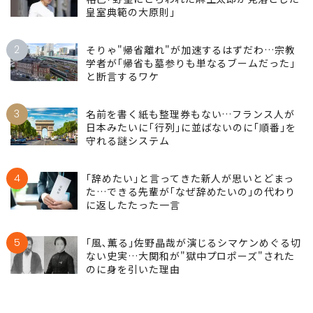
皇室典範の大原則｣
2
そりゃ"帰省離れ"が加速するはずだわ…宗教
学者が｢帰省も墓参りも単なるブームだった｣
と断言するワケ
3
名前を書く紙も整理券もない…フランス人が
日本みたいに｢行列｣に並ばないのに｢順番｣を
守れる謎システム
4
｢辞めたい｣と言ってきた新人が思いとどまっ
た…できる先輩が｢なぜ辞めたいの｣の代わり
に返したたった一言
5
｢風､薫る｣佐野晶哉が演じるシマケンめぐる切
ない史実…大関和が"獄中プロポーズ"された
のに身を引いた理由