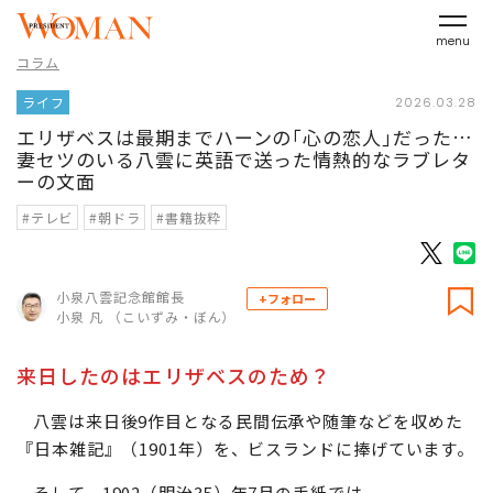
menu
コラム
ライフ
2026.03.28
エリザベスは最期までハーンの｢心の恋人｣だった…
妻セツのいる八雲に英語で送った情熱的なラブレタ
ーの文面
#テレビ
#朝ドラ
#書籍抜粋
小泉八雲記念館館長
+フォロー
小泉 凡 （こいずみ・ぼん）
来日したのはエリザベスのため？
八雲は来日後9作目となる民間伝承や随筆などを収めた
『日本雑記』（1901年）を、ビスランドに捧げています。
そして、1902（明治35）年7月の手紙では、