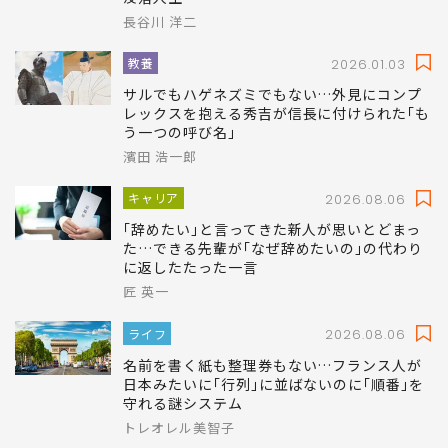
長谷川 洋二
教養
2026.01.03
サルでもハゲネズミでもない…外見にコンプ
レックスを抱える秀吉が信長に付けられた｢も
う一つの呼び名｣
濱田 浩一郎
キャリア
2026.08.06
｢辞めたい｣と言ってきた新人が思いとどまっ
た…できる先輩が｢なぜ辞めたいの｣の代わり
に返したたった一言
匠 英一
ライフ
2026.08.06
名前を書く紙も整理券もない…フランス人が
日本みたいに｢行列｣に並ばないのに｢順番｣を
守れる謎システム
トレオレル美智子