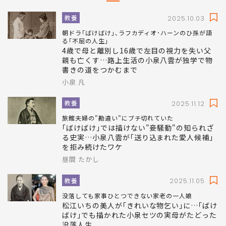
教養
2025.10.03
朝ドラ｢ばけばけ｣､ラフカディオ･ハーンのひ孫が語
る｢不屈の人生｣
4歳で母と離別し16歳で左目の視力を失い父
親も亡くす…路上生活の小泉八雲が独学で物
書きの道をつかむまで
小泉 凡
教養
2025.11.12
旅館夫婦の"勘違い"にブチ切れていた
｢ばけばけ｣では描けない"妾騒動"の知られざ
る史実…小泉八雲が｢送り込まれた愛人候補｣
を拒み続けたワケ
昼間 たかし
教養
2025.11.05
没落しても家事ひとつできない家老の一人娘
松江いちの美人が｢きれいな物乞い｣に…｢ばけ
ばけ｣でも描かれた小泉セツの実母がたどった
没落人生