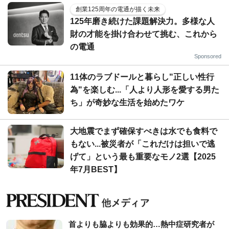
創業125周年の電通が描く未来
125年磨き続けた課題解決力。多様な人
財の才能を掛け合わせて挑む、これから
の電通
Sponsored
11体のラブドールと暮らし"正しい性行
為"を楽しむ...「人より人形を愛する男た
ち」が奇妙な生活を始めたワケ
大地震でまず確保すべきは水でも食料で
もない...被災者が「これだけは担いで逃
げて」という最も重要なモノ2選【2025
年7月BEST】
首よりも脇よりも効果的…熱中症研究者が