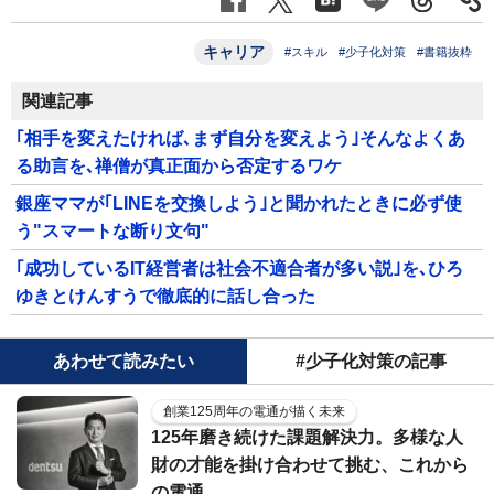
キャリア
#スキル
#少子化対策
#書籍抜粋
関連記事
｢相手を変えたければ､まず自分を変えよう｣そんなよくあ
る助言を､禅僧が真正面から否定するワケ
銀座ママが｢LINEを交換しよう｣と聞かれたときに必ず使
う"スマートな断り文句"
｢成功しているIT経営者は社会不適合者が多い説｣を､ひろ
ゆきとけんすうで徹底的に話し合った
あわせて読みたい
#少子化対策の記事
創業125周年の電通が描く未来
125年磨き続けた課題解決力。多様な人
財の才能を掛け合わせて挑む、これから
の電通