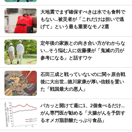
大地震でまず確保すべきは水でも食料で
もない...被災者が「これだけは担いで逃
げて」という最も重要なモノ2選
定年後の家族との向き合い方がわからな
い...そう悩む人に佐藤優が「鬼滅の刃が
参考になる」と話すワケ
石田三成と戦っていないのに関ヶ原合戦
後に大出世...徳川家康が厚い信頼を置い
た「戦国最大の悪人」
パカッと開けて週に1、2個食べるだけ...
がん専門医が勧める「大腸がんを予防す
るオメガ脂肪酸たっぷり食品」