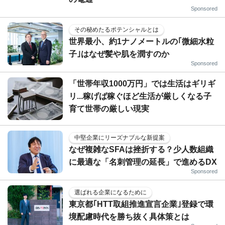
Sponsored
その秘めたるポテンシャルとは
世界最小、約1ナノメートルの｢微細水粒
子｣はなぜ髪や肌を潤すのか
Sponsored
「世帯年収1000万円」では生活はギリギ
リ...稼げば稼ぐほど生活が厳しくなる子
育て世帯の厳しい現実
中堅企業にリーズナブルな新提案
なぜ複雑なSFAは挫折する？少人数組織
に最適な「名刺管理の延長」で進めるDX
Sponsored
選ばれる企業になるために
東京都｢HTT取組推進宣言企業｣登録で環
境配慮時代を勝ち抜く具体策とは