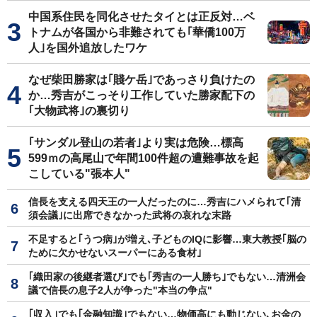
中国系住民を同化させたタイとは正反対…ベ
トナムが各国から非難されても｢華僑100万
人｣を国外追放したワケ
なぜ柴田勝家は｢賤ケ岳｣であっさり負けたの
か…秀吉がこっそり工作していた勝家配下の
｢大物武将｣の裏切り
｢サンダル登山の若者｣より実は危険…標高
599ｍの高尾山で年間100件超の遭難事故を起
こしている"張本人"
信長を支える四天王の一人だったのに…秀吉にハメられて｢清
須会議｣に出席できなかった武将の哀れな末路
不足すると｢うつ病｣が増え､子どものIQに影響…東大教授｢脳の
ために欠かせないスーパーにある食材｣
｢織田家の後継者選び｣でも｢秀吉の一人勝ち｣でもない…清洲会
議で信長の息子2人が争った"本当の争点"
｢収入｣でも｢金融知識｣でもない…物価高にも動じない､お金の