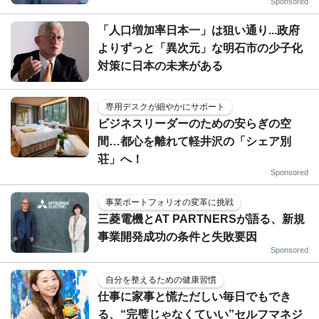
Sponsored
「人口増加率日本一」は狙い通り...政府
よりずっと「異次元」な明石市の少子化
対策に日本の未来がある
専用デスクが細やかにサポート
ビジネスリーダーのための安らぎの空
間…都心を離れて軽井沢の「シェア別
荘」へ！
Sponsored
事業ポートフォリオの変革に挑戦
三菱電機とAT PARTNERSが語る、新規
事業開発成功の条件と失敗要因
Sponsored
自分を整えるための健康習慣
仕事に家事と慌ただしい毎日でもでき
る、“完璧じゃなくていい”セルフマネジ