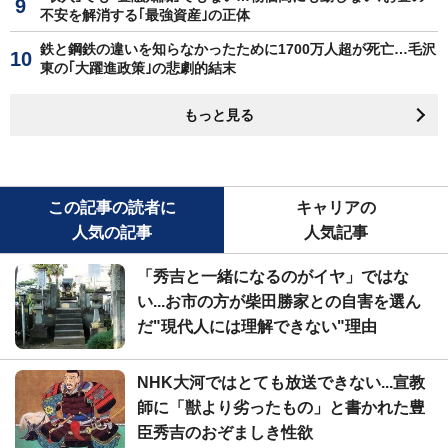
不安を解消する｢最強資産｣の正体
鉄と鋼鉄の違いを知らなかったために1700万人超が死亡…毛沢
東の｢大躍進政策｣の悲劇的結末
もっと見る
この記事の読者に
キャリアの
人気の記事
人気記事
「秀吉と一緒になるのがイヤ」ではな
い...お市の方が柴田勝家との自害を選ん
だ"現代人には理解できない"理由
NHK大河ではとても放送できない...宣教
師に「獣より劣ったもの」と書かれた豊
臣秀吉のおぞましき性欲