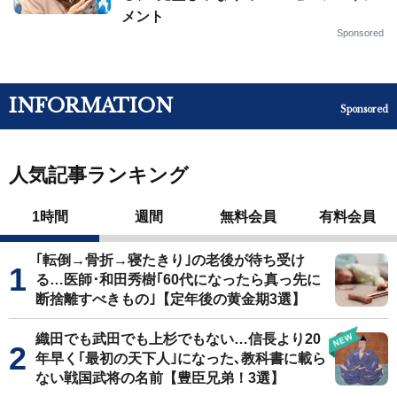
メント
Sponsored
INFORMATION
Sponsored
人気記事ランキング
1時間
週間
無料会員
有料会員
｢転倒→骨折→寝たきり｣の老後が待ち受け
る…医師･和田秀樹｢60代になったら真っ先に
断捨離すべきもの｣【定年後の黄金期3選】
織田でも武田でも上杉でもない…信長より20
年早く｢最初の天下人｣になった､教科書に載ら
ない戦国武将の名前【豊臣兄弟！3選】