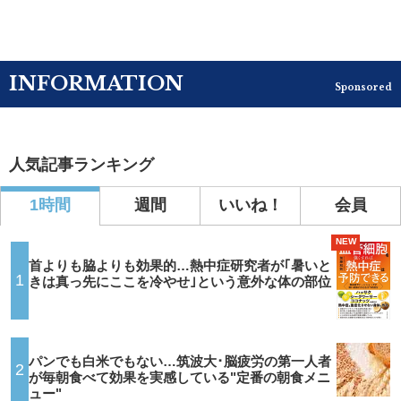
INFORMATION
Sponsored
人気記事ランキング
1時間
週間
いいね！
会員
NEW
首よりも脇よりも効果的…熱中症研究者が｢暑いと
1
きは真っ先にここを冷やせ｣という意外な体の部位
パンでも白米でもない…筑波大･脳疲労の第一人者
2
が毎朝食べて効果を実感している"定番の朝食メニ
ュー"