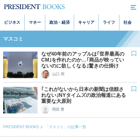
ビジネス
マネー
政治・経済
キャリア
ライフ
社会
マスコミ
なぜ40年前のアップルは｢世界最高の
CM｣を作れたのか…｢商品が映ってい
ないのに欲しくなる｣驚きの仕掛け
山口 周
｢これがないから日本の新聞は信頼さ
れない｣NYタイムズの政治報道にある
重要な大原則
岡田 豊
PRESIDENT BOOKS
「マスコミ」の記事一覧