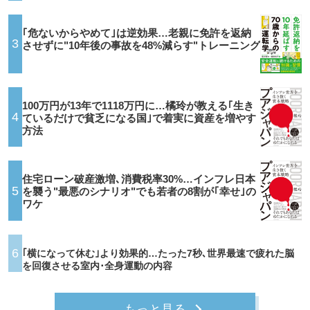
｢危ないからやめて｣は逆効果…老親に免許を返納
3
させずに"10年後の事故を48%減らす"トレーニング
100万円が13年で1118万円に…橘玲が教える｢生き
4
ているだけで貧乏になる国｣で着実に資産を増やす
方法
住宅ローン破産激増､消費税率30%…インフレ日本
5
を襲う"最悪のシナリオ"でも若者の8割が｢幸せ｣の
ワケ
6
｢横になって休む｣より効果的…たった7秒､世界最速で疲れた脳
を回復させる室内･全身運動の内容
もっと見る