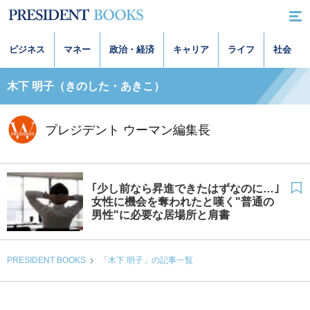
ビジネス
マネー
政治・経済
キャリア
ライフ
社会
木下 明子（きのした・あきこ）
プレジデント ウーマン編集長
｢少し前なら昇進できたはずなのに…｣
女性に機会を奪われたと嘆く"普通の
男性"に必要な居場所と肩書
PRESIDENT BOOKS
「木下 明子」の記事一覧