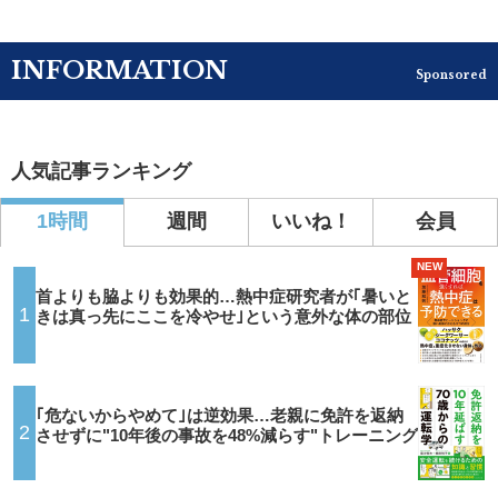
INFORMATION
Sponsored
人気記事ランキング
1時間
週間
いいね！
会員
NEW
首よりも脇よりも効果的…熱中症研究者が｢暑いと
1
きは真っ先にここを冷やせ｣という意外な体の部位
｢危ないからやめて｣は逆効果…老親に免許を返納
2
させずに"10年後の事故を48%減らす"トレーニング