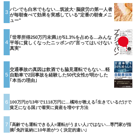
パンでも白米でもない…筑波大･脳疲労の第一人者
3
が毎朝食べて効果を実感している"定番の朝食メニ
ュー"
｢世帯所得250万円未満｣が51.3%を占める…みんな
4
平等に貧しくなったニッポンの"言ってはいけない
真実"
交通事故の真因は飲酒でも脇見運転でもない…軽
5
自動車で2回事故を経験した50代女性が明かした
｢本当の理由｣
6
100万円が13年で1118万円に…橘玲が教える｢生きているだけで
貧乏になる国｣で着実に資産を増やす方法
7
｢高齢でも運転できる人=運転がうまい人｣ではない…専門家が指
摘｢免許返納に10年差がつく決定的違い｣