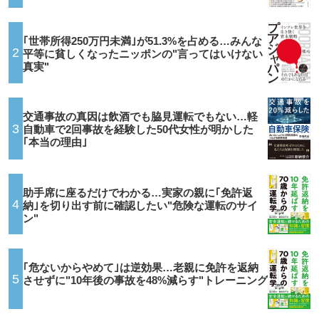
｢世帯所得250万円未満｣が51.3%を占める…みんな
2
平等に貧しくなったニッポンの"言ってはいけない
真実"
交通事故の真因は飲酒でも脇見運転でもない…軽
3
自動車で2回事故を経験した50代女性が明かした
｢本当の理由｣
助手席に座るだけでわかる…実家の親に｢免許返
4
納｣を切り出す前に確認したい"危険な運転のサイ
ン"
｢危ないからやめて｣は逆効果…老親に免許を返納
5
させずに"10年後の事故を48%減らす"トレーニング