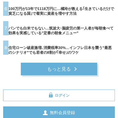
6
100万円が13年で1118万円に…橘玲が教える｢生きているだけで
貧乏になる国｣で着実に資産を増やす方法
7
パンでも白米でもない…筑波大･脳疲労の第一人者が毎朝食べて
効果を実感している"定番の朝食メニュー"
8
住宅ローン破産激増､消費税率30%…インフレ日本を襲う"最悪
のシナリオ"でも若者の8割が｢幸せ｣のワケ
もっと見る
ログイン
無料会員登録