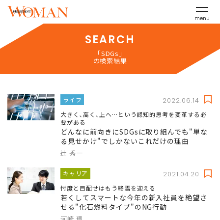
menu
SEARCH
「SDGs」
の検索結果
ライフ
2022.06.14
大きく､高く､上へ…という認知的思考を変革する必
要がある
どんなに前向きにSDGsに取り組んでも"単な
る見せかけ"でしかないこれだけの理由
辻 秀一
キャリア
2021.04.20
忖度と目配せはもう終焉を迎える
若くしてスマートな今年の新入社員を絶望さ
せる"化石燃料タイプ"のNG行動
河崎 環