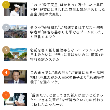
1
これで｢愛子天皇｣はかえって近づいた…島田
裕巳｢野望にとらわれた麻生太郎が見落とした
皇室典範の大原則｣
2
そりゃ"帰省離れ"が加速するはずだわ…宗教
学者が｢帰省も墓参りも単なるブームだった｣
と断言するワケ
3
名前を書く紙も整理券もない…フランス人が
日本みたいに｢行列｣に並ばないのに｢順番｣を
守れる謎システム
4
このままでは"赤の他人"が天皇になる…島田
裕巳｢麻生太郎が天皇家の長子より"36親等の
養子"を選ぶワケ｣
5
｢辞めたい｣と言ってきた新人が思いとどまっ
た…できる先輩が｢なぜ辞めたいの｣の代わり
に返したたった一言