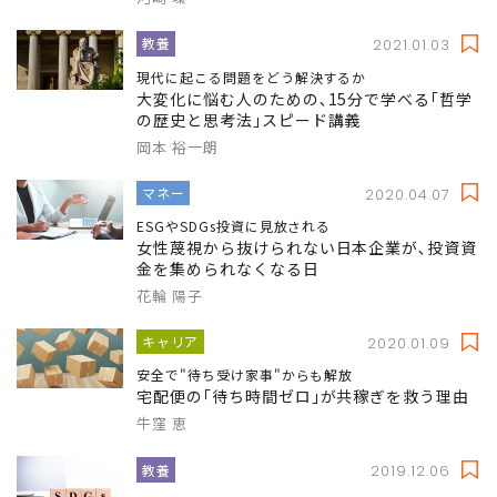
教養
2021.01.03
現代に起こる問題をどう解決するか
大変化に悩む人のための､15分で学べる｢哲学
の歴史と思考法｣スピード講義
岡本 裕一朗
マネー
2020.04.07
ESGやSDGs投資に見放される
女性蔑視から抜けられない日本企業が､投資資
金を集められなくなる日
花輪 陽子
キャリア
2020.01.09
安全で"待ち受け家事"からも解放
宅配便の｢待ち時間ゼロ｣が共稼ぎを救う理由
牛窪 恵
教養
2019.12.06