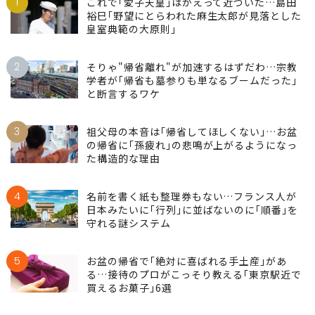
1
これで｢愛子天皇｣はかえって近づいた…島田
裕巳｢野望にとらわれた麻生太郎が見落とした
皇室典範の大原則｣
2
そりゃ"帰省離れ"が加速するはずだわ…宗教
学者が｢帰省も墓参りも単なるブームだった｣
と断言するワケ
3
祖父母の本音は｢帰省してほしくない｣…お盆
の帰省に｢孫疲れ｣の悲鳴が上がるようになっ
た構造的な理由
4
名前を書く紙も整理券もない…フランス人が
日本みたいに｢行列｣に並ばないのに｢順番｣を
守れる謎システム
5
お盆の帰省で｢絶対に喜ばれる手土産｣があ
る…接待のプロがこっそり教える｢東京駅近で
買えるお菓子｣6選