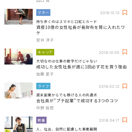
山口 真
マネー
2019.10.13
持ち歩くのはスマホと口紅とカード
資産10億の女性社長が長財布を質に入れたワ
ケ
安井 洋子
キャリア
2019.10.05
大切なのは仕事の数字だけじゃない
成功した女性社長が週に1回必ず花を買う理由
加藤 愛子
ライフ
2019.02.12
週末副業からでも稼げる人の共通点
会社員が"プチ起業"で成功する3つのコツ
中野 裕哲
教養
2018.04.17
人、社会、自然に配慮した事業展開