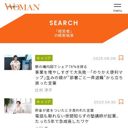
menu
SEARCH
「経営者」
の検索結果
キャリア
2025.08.08
駅の構内図でシェア76%を誇る
事業を増やしすぎて大失敗…｢のりかえ便利マ
ップ｣生みの親が"部署ごと一斉退職"から立ち
直った言葉
辻村 洋子
キャリア
2020.04.30
貯金が底をついたとき救われた言葉
電話も取れない世間知らずの塾講師が起業、
たった5年で急成長したワケ