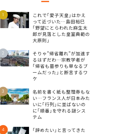
1
これで｢愛子天皇｣はかえ
って近づいた…島田裕巳
｢野望にとらわれた麻生太
郎が見落とした皇室典範の
大原則｣
2
そりゃ"帰省離れ"が加速す
るはずだわ…宗教学者が
｢帰省も墓参りも単なるブ
ームだった｣と断言するワ
ケ
3
名前を書く紙も整理券もな
い…フランス人が日本みた
いに｢行列｣に並ばないの
に｢順番｣を守れる謎シス
テム
4
｢辞めたい｣と言ってきた