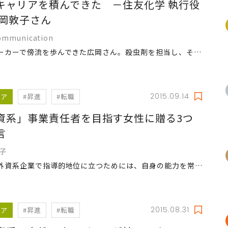
キャリアを積んできた －住友化学 執行役
広岡敦子さん
ommunication
化学メーカーで傍流を歩んできた広岡さん。殺虫剤を担当し、その後は蚊帳の担当。執行役員になるまでの道のりはトラブルの連続だった――。
2015.09.14
リア
#昇進
#転職
資系」事業責任者を目指す女性に贈る3つ
言
道子
女性が外資系企業で指導的地位に立つためには、自身の能力を常に高めていかなければならない。成功するために必要とされるものは何か？
2015.08.31
リア
#昇進
#転職