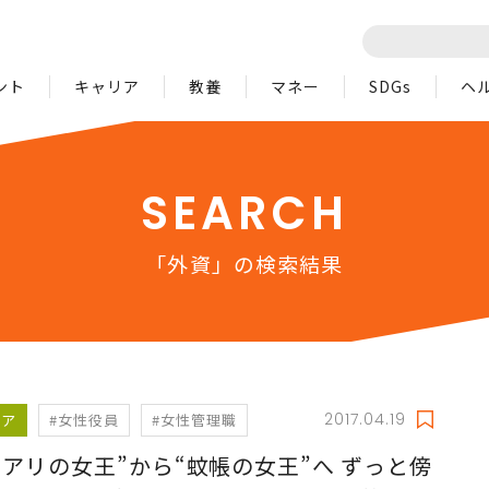
ント
キャリア
教養
マネー
SDGs
ヘ
SEARCH
「外資」の検索結果
2017.04.19
リア
#女性役員
#女性管理職
ロアリの女王”から“蚊帳の女王”へ ずっと傍