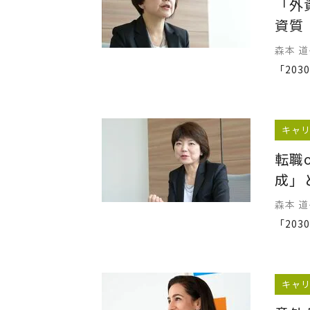
「外
資質
森本 
キャ
転職
成」
森本 
キャ