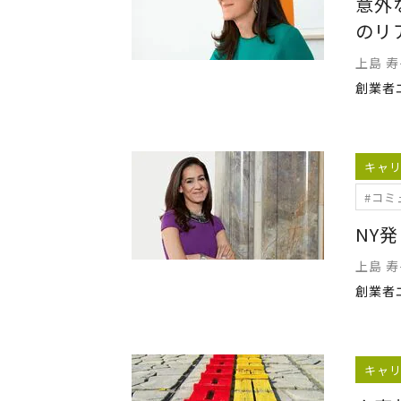
意外
のリ
上島 
キャ
#コミ
NY
上島 
キャ