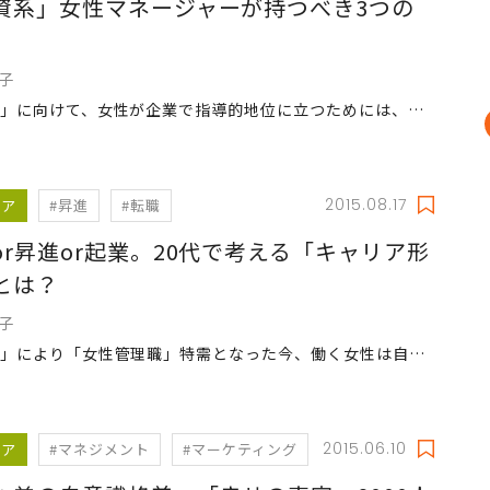
資系」女性マネージャーが持つべき3つの
道子
「2030」に向けて、女性が企業で指導的地位に立つためには、自身でもマネジメント能力を高める必要がある。外資系企業は「女性管理職」に何を求めるのか？
2015.08.17
リア
#昇進
#転職
or昇進or起業。20代で考える「キャリア形
とは？
道子
「2030」により「女性管理職」特需となった今、働く女性は自身のキャリア形成をより真摯に考える必要がある。成功の方程式をフロントランナーに学ぶ。
2015.06.10
リア
#マネジメント
#マーケティング