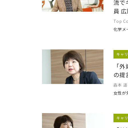
流で
員 
Top C
キャ
「外
の提
森本 
キャ