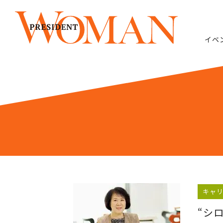
イベ
キャ
“シ