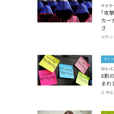
ウクラ
｢攻
カー
さ
大門 
ライ
IDと
8割
まわ
辻 伸弘