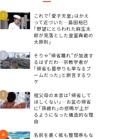
1
これで｢愛子天皇｣はかえ
って近づいた…島田裕巳
｢野望にとらわれた麻生太
郎が見落とした皇室典範の
大原則｣
2
そりゃ"帰省離れ"が加速す
るはずだわ…宗教学者が
｢帰省も墓参りも単なるブ
ームだった｣と断言するワ
ケ
3
祖父母の本音は｢帰省して
ほしくない｣…お盆の帰省
に｢孫疲れ｣の悲鳴が上が
るようになった構造的な理
由
4
名前を書く紙も整理券もな