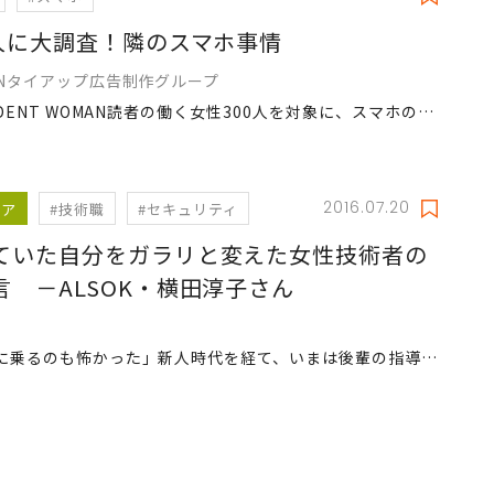
0人に大調査！隣のスマホ事情
ANタイアップ広告制作グループ
PRESIDENT WOMAN読者の働く女性300人を対象に、スマホの利用状況をアンケート調査した結果を発表。他の人はどんな風に使っているかをご紹介します。あなたはスキのない女ですか……？
2016.07.20
リア
#技術職
#セキュリティ
ていた自分をガラリと変えた女性技術者の
言 －ALSOK・横田淳子さん
「脚立に乗るのも怖かった」新人時代を経て、いまは後輩の指導役として活躍する横田さん。“自立”のきっかけは、先輩からの一言だった。