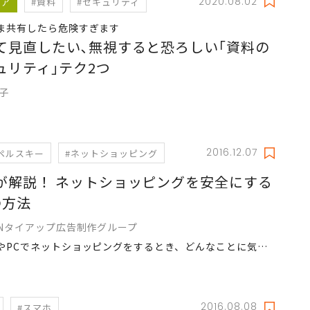
2020.08.02
リア
#資料
#セキュリティ
ま共有したら危険すぎます
て見直したい､無視すると恐ろしい｢資料の
ュリティ｣テク2つ
静子
2016.12.07
ペルスキー
#ネットショッピング
が解説！ ネットショッピングを安全にする
の方法
ANタイアップ広告制作グループ
スマホやPCでネットショッピングをするとき、どんなことに気をつけますか？読者の対策はアリかナシか、セキュリティのプロが判定します。
2016.08.08
#スマホ