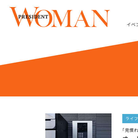
イベ
ライ
｢見慣