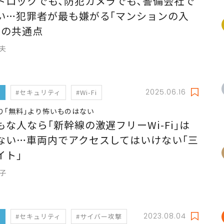
トロックでも､防犯カメラでも､警備会社で
い…犯罪者が最も嫌がる｢マンションの入
｣の共通点
信夫
2025.06.16
フ
#セキュリティ
#Wi-Fi
り｢無料｣より怖いものはない
もな人なら｢新幹線の激遅フリーWi-Fi｣は
ない…車両内でアクセスしてはいけない｢三
イト｣
暁子
2023.08.04
フ
#セキュリティ
#サイバー攻撃