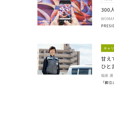
30
WOM
キャ
甘え
ひと
稲泉 連