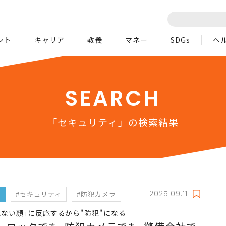
ント
キャリア
教養
マネー
SDGs
ヘ
SEARCH
「セキュリティ」の検索結果
2025.09.11
フ
#セキュリティ
#防犯カメラ
れない顔｣に反応するから"防犯"になる