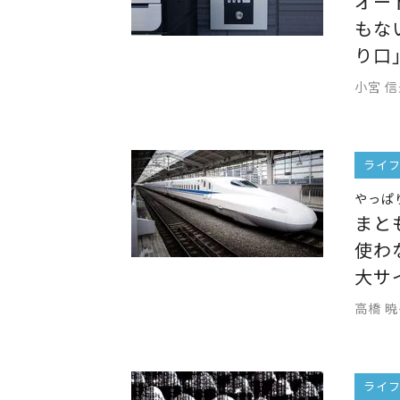
オー
もな
り口
小宮 
ライ
やっぱ
まと
使わ
大サ
高橋 
ライ