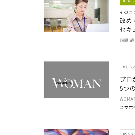
キャ
そのま
改め
セキ
四禮 
#カス
プロ
5つ
WOM
#SNS