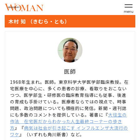
menu
木村 知 （きむら・とも）
医師
1968年生まれ。医師。東京科学大学医学部臨床教授。在
宅医療を中心に、多くの患者の診療、看取りをおこない
つつ、医学部生・研修医の臨床教育指導にも従事、後進
の育成も手掛けている。医療者ならではの視点で、時事
問題、政治問題についても積極的に発信。新聞・週刊誌
にも多数のコメントを提供している。著書に『
大往生の
作法 在宅医だからわかった人生最終コーナーの歩き
方
』『
病気は社会が引き起こす インフルエンザ大流行の
ワケ
』（いずれも角川新書）など。