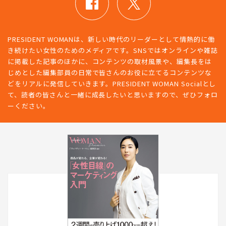
PRESIDENT WOMANは、新しい時代のリーダーとして情熱的に働
き続けたい女性のためのメディアです。SNSではオンラインや雑誌
に掲載した記事のほかに、コンテンツの取材風景や、編集長をは
じめとした編集部員の日常で皆さんのお役に立てるコンテンツな
どをリアルに発信していきます。PRESIDENT WOMAN Socialとし
て、読者の皆さんと一緒に成長したいと思いますので、ぜひフォロ
ーください。