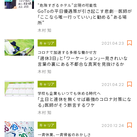
"危険すぎるホテル"出現の可能性
GoToの平日優遇策が引き起こす悲劇…医師が
｢ここなら唯一行っていい｣と勧める"ある場
所"
木村 知
キャリア
2021.04.23
コロナで加速する多様な働かせ方
｢週休3日｣と｢ワーケーション｣一見きれいな
言葉の裏にある不都合な真実を見抜けるか
木村 知
キャリア
2021.04.22
学校も企業もいつでも休める時代へ
｢土日と連休を無くせば最強のコロナ対策にな
る｣医師がそう断言するワケ
木村 知
キャリア
2020.12.24
一斉休業､一斉帰省のおかしさ