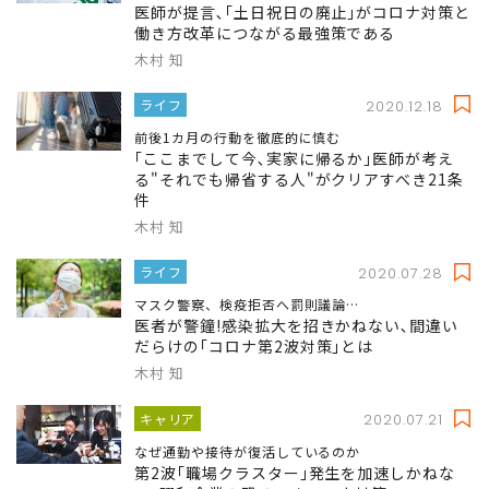
医師が提言､｢土日祝日の廃止｣がコロナ対策と
働き方改革につながる最強策である
木村 知
ライフ
2020.12.18
前後1カ月の行動を徹底的に慎む
｢ここまでして今､実家に帰るか｣医師が考え
る"それでも帰省する人"がクリアすべき21条
件
木村 知
ライフ
2020.07.28
マスク警察、検疫拒否へ罰則議論…
医者が警鐘!感染拡大を招きかねない､間違い
だらけの｢コロナ第2波対策｣とは
木村 知
キャリア
2020.07.21
なぜ通勤や接待が復活しているのか
第2波｢職場クラスター｣発生を加速しかねな