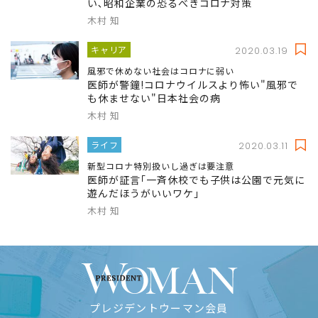
い､昭和企業の恐るべきコロナ対策
木村 知
キャリア
2020.03.19
風邪で休めない社会はコロナに弱い
医師が警鐘!コロナウイルスより怖い"風邪で
も休ませない"日本社会の病
木村 知
ライフ
2020.03.11
新型コロナ特別扱いし過ぎは要注意
医師が証言｢一斉休校でも子供は公園で元気に
遊んだほうがいいワケ｣
木村 知
プレジデントウーマン会員