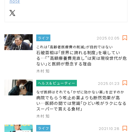
note
ライフ
2025.02.05
これは｢高齢者医療費の削減｣が目的ではない
石破首相は｢世界に誇れる制度｣を壊してい
る…｢"高額療養費見直し"は実は現役世代が危
ない｣と医師が懸念する理由
木村 知
ヘルス＆ビューティー
2025.01.23
なぜ医師はそれでも｢かぜに効かない薬｣を出すのか
病院でもらう咳止め薬よりも断然効果が高
い…医師の間では常識｢ひどい咳がラクになる
スーパーで買える食材｣
木村 知
ライフ
2021.10.28