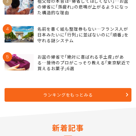
3
祖父母の本音は｢帰省してほしくない｣…お盆
の帰省に｢孫疲れ｣の悲鳴が上がるようになっ
た構造的な理由
4
名前を書く紙も整理券もない…フランス人が
日本みたいに｢行列｣に並ばないのに｢順番｣を
守れる謎システム
5
お盆の帰省で｢絶対に喜ばれる手土産｣があ
る…接待のプロがこっそり教える｢東京駅近で
買えるお菓子｣6選
ランキングをもっとみる
新着記事