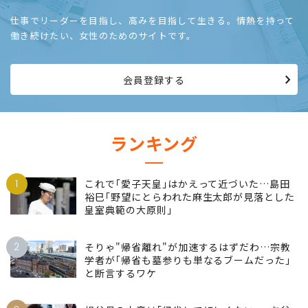
仕事でリーダーを目指し、高みを目指して生きる。情熱を持って
働き続けたい、女性のためのサイトです。
会員登録する
ランキング
1
これで｢愛子天皇｣はかえって近づいた…島田
裕巳｢野望にとらわれた麻生太郎が見落とした
皇室典範の大原則｣
2
そりゃ"帰省離れ"が加速するはずだわ…宗教
学者が｢帰省も墓参りも単なるブームだった｣
と断言するワケ