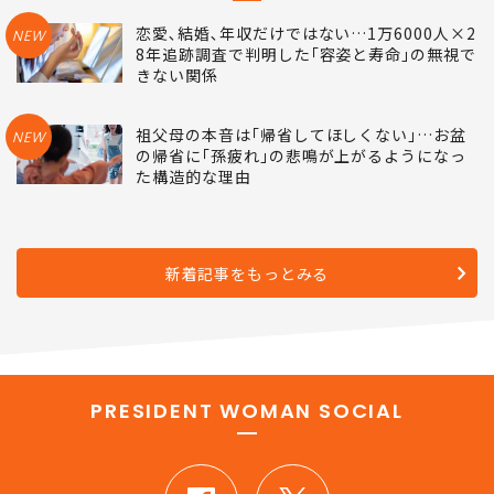
恋愛､結婚､年収だけではない…1万6000人×2
NEW
8年追跡調査で判明した｢容姿と寿命｣の無視で
きない関係
祖父母の本音は｢帰省してほしくない｣…お盆
NEW
の帰省に｢孫疲れ｣の悲鳴が上がるようになっ
た構造的な理由
新着記事をもっとみる
PRESIDENT WOMAN SOCIAL