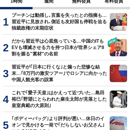
1時間
週間
無料会員
有料会員
プーチンは動揺し､言葉を失ったとの指摘も…
習近平に見放され､側近も友好国も停戦を迫る
独裁政権の末期症状
だから習近平は心底焦っている…中国のITも
EVも壊滅させる力を持つ日本が世界シェア8
割を握る"素材"の名前
習近平が｢日本に行くな｣と煽った悲惨な結
末…｢8万円の激安ツアー｣でロシアに向かった
中国人観光客の誤算
これで｢愛子天皇｣はかえって近づいた…島田
裕巳｢野望にとらわれた麻生太郎が見落とした
皇室典範の大原則｣
｢ボディーバッグ｣より評判が悪い…休日のイ
オンで見かける一発で｢だらしないお父さん｣