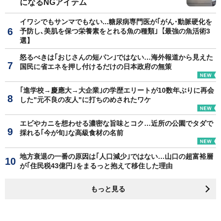
になるNGアイテム
イワシでもサンマでもない...糖尿病専門医が｢がん･動脈硬化を
予防し､美肌を保つ栄養素をとれる魚の種類｣【最強の魚活術3
選】
怒るべきは｢おじさんの短パン｣ではない…海外報道から見えた
国民に省エネを押し付けるだけの日本政府の無策
｢進学校→慶應大→大企業｣の学歴エリートが10数年ぶりに再会
した"元不良の友人"に打ちのめされたワケ
エビやカニを想わせる濃密な旨味とコク…近所の公園でタダで
採れる｢今が旬｣な高級食材の名前
地方衰退の一番の原因は｢人口減少｣ではない…山口の超富裕層
が｢住民税43億円｣をまるっと抱えて移住した理由
もっと見る