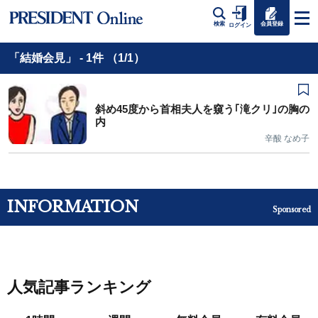
会員登録
検索
ログイン
「結婚会見」 - 1件 （1/1）
斜め45度から首相夫人を窺う｢滝クリ｣の胸の
内
辛酸 なめ子
INFORMATION
Sponsored
人気記事ランキング