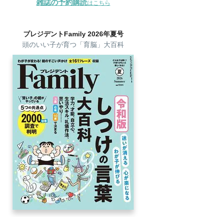
雑誌の予約購読
はこちら
プレジデントFamily 2026年夏号
頭のいい子が育つ「育脳」大百科