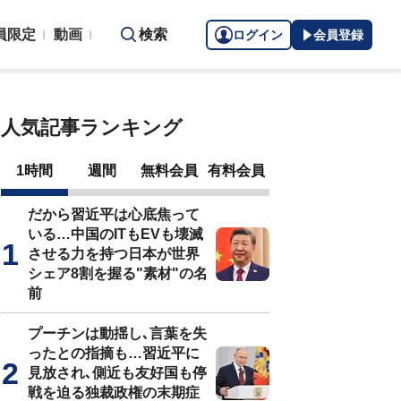
員限定
動画
検索
ログイン
会員登録
人気記事ランキング
1時間
週間
無料会員
有料会員
だから習近平は心底焦って
いる…中国のITもEVも壊滅
させる力を持つ日本が世界
シェア8割を握る"素材"の名
前
プーチンは動揺し､言葉を失
ったとの指摘も…習近平に
見放され､側近も友好国も停
戦を迫る独裁政権の末期症