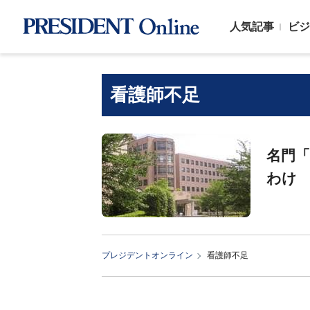
人気記事
ビジ
看護師不足
名門「
わけ
プレジデントオンライン
看護師不足