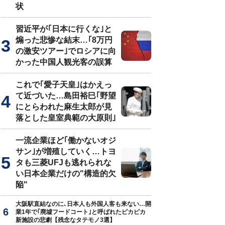
状
習近平が｢日本に行くな｣と
煽った悲惨な結末…｢8万円
の激安ツアー｣でロシアに向
かった中国人観光客の誤算
これで｢愛子天皇｣はかえっ
て近づいた…島田裕巳｢野望
にとらわれた麻生太郎が見
落とした皇室典範の大原則｣
一流企業ほど｢働かないオジ
サン｣が増殖していく…トヨ
タも三菱UFJも逃れられな
い日本企業だけの"構造的欠
陥"
大阪駅直結なのに､日本人も外国人客も来ない…開
業1年で｢廃墟フードコート｣と呼ばれたピカピカ
新施設の悲劇【残念なタテモノ3選】