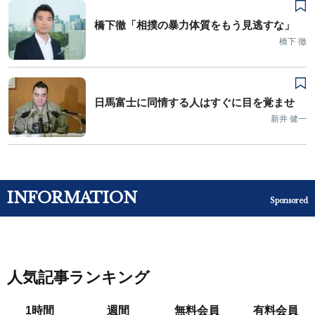
橋下徹「相撲の暴力体質をもう見逃すな」
橋下 徹
日馬富士に同情する人はすぐに目を覚ませ
新井 健一
INFORMATION
Sponsored
人気記事ランキング
1時間
週間
無料会員
有料会員