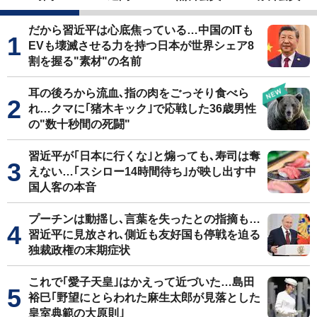
だから習近平は心底焦っている…中国のITも
EVも壊滅させる力を持つ日本が世界シェア8
割を握る"素材"の名前
耳の後ろから流血､指の肉をごっそり食べら
れ…クマに｢猪木キック｣で応戦した36歳男性
の"数十秒間の死闘"
習近平が｢日本に行くな｣と煽っても､寿司は奪
えない…｢スシロー14時間待ち｣が映し出す中
国人客の本音
プーチンは動揺し､言葉を失ったとの指摘も…
習近平に見放され､側近も友好国も停戦を迫る
独裁政権の末期症状
これで｢愛子天皇｣はかえって近づいた…島田
裕巳｢野望にとらわれた麻生太郎が見落とした
皇室典範の大原則｣