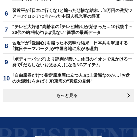
習近平が｢日本に行くな｣と煽った悲惨な結末…｢8万円の激安ツ
アー｣でロシアに向かった中国人観光客の誤算
"テレビ大好き"高齢者の｢テレビ離れ｣が始まった…10代後半～
20代の約7割が"ほぼ見ない"衝撃の最新データ
習近平が｢愛国心｣を煽った不気味な結果…日本兵を撃退する
｢抗日テーマパーク｣が中国各地に広がる理由
｢ボディーバッグ｣より評判が悪い…休日のイオンで見かける一
発で｢だらしないお父さん｣になるNGアイテム
｢自由席券だけで指定席車両に立つ人｣は非常識なのか…｢お盆
の大混雑｣をさばくJR東海の"真逆の見解"
もっと見る