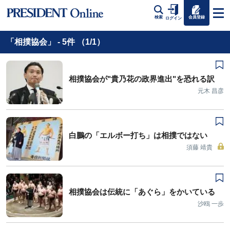
会員登録
検索
ログイン
「相撲協会」 - 5件 （1/1）
相撲協会が"貴乃花の政界進出"を恐れる訳
元木 昌彦
白鵬の「エルボー打ち」は相撲ではない
須藤 靖貴
相撲協会は伝統に「あぐら」をかいている
沙鴎 一歩